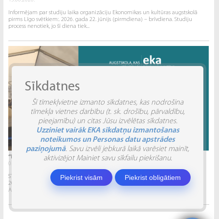
15.06.2026.
Informējam par studiju laika organizāciju Ekonomikas un kultūras augstskolā
pirms Līgo svētkiem:. 2026. gada 22. jūnijs (pirmdiena) – brīvdiena. Studiju
process nenotiek, jo šī diena tiek...
Sīkdatnes
Šī tīmekļvietne izmanto sīkdatnes, kas nodrošina
tīmekļa vietnes darbību (t. sk. drošību, pārvaldību,
pieejamību) un citas Jūsu izvēlētas sīkdatnes.
Uzziniet vairāk EKA sīkdatņu izmantošanas
noteikumos un Personas datu apstrādes
paziņojumā
. Savu izvēli jebkurā laikā varēsiet mainīt,
“INVENTIO 2026” ATSKATS
aktivizējot Mainiet savu sīkfailu piekrišanu.
04.06.2026.
Piekrist visām
Piekrist obligātiem
STUDĒJOŠO STARPTAUTISKĀ ZINĀTNISKI PRAKTISKĀ KONFERENCE “INVENTIO 2026”.
2026. gada 29. un 30. maijā Ekonomikas un kultūras augstskola sadarbībā ar
Alberta Koledžu organizēja Studējošo...