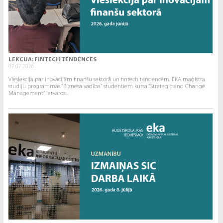
LEKCIJA: FINTECH TENDENCES
07.07.2026.
Vieslekcija par inovācijām finanšu sektorā un fintech tendencēm. EKA maģistra
studiju programmas “Biznesa vadība” studentiem kursa “Strategic and Change
Management” ietvaros...