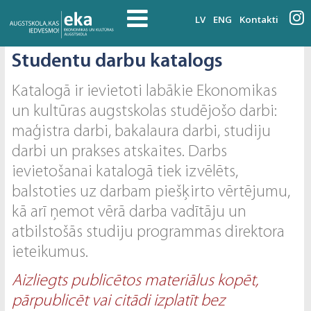
LV
ENG
Kontakti
Studentu darbu katalogs
Katalogā ir ievietoti labākie Ekonomikas
un kultūras augstskolas studējošo darbi:
maģistra darbi, bakalaura darbi, studiju
darbi un prakses atskaites. Darbs
ievietošanai katalogā tiek izvēlēts,
balstoties uz darbam piešķirto vērtējumu,
kā arī ņemot vērā darba vadītāju un
atbilstošās studiju programmas direktora
ieteikumus.
Aizliegts publicētos materiālus kopēt,
pārpublicēt vai citādi izplatīt bez