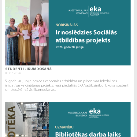
STUDENTI LIKUMDOŠANĀ
01.07.2026.
Šī gada 20. jūnijā noslēdzies Sociālās atbildības un pilsoniskās līdzdalības
iniciatīvas veicināšanas projekts, kurā piedalījās EKA Vadībzinību 1. kursa studenti
un piedāvā reālās likumdošanas...