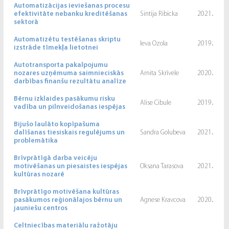
Automatizācijas ieviešanas procesu
efektivitāte nebanku kreditēšanas
Sintija Ribicka
2021
.
sektorā
Automatizētu testēšanas skriptu
Ieva Ozola
2019
.
izstrāde tīmekļa lietotnei
Autotransporta pakalpojumu
nozares uzņēmuma saimnieciskās
Arnita Skrīvele
2020
.
darbības finanšu rezultātu analīze
Bērnu izklaides pasākumu risku
Alise Cibule
2019
.
vadība un pilnveidošanas iespējas
Bijušo laulāto kopīpašuma
dalīšanas tiesiskais regulējums un
Sandra Golubeva
2021
.
problemātika
Brīvprātīgā darba veicēju
motivēšanas un piesaistes iespējas
Oksana Tarasova
2021
.
kultūras nozarē
Brīvprātīgo motivēšana kultūras
pasākumos reģionālajos bērnu un
Agnese Kravcova
2020
.
jauniešu centros
Celtniecības materiālu ražotāju