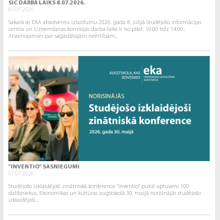
SIC DARBA LAIKS 8.07.2026.
07.07.2026.
Sakarā ar EKA absolventu izlaidumu 2026. gada 8. jūlijā Studējošo informācijas
centra un Uzņemšanas komisijas darba laiks ir no plkst. 10.00 līdz 14.00..
Atvainojamies par sagādātajām neērtībām...
"INVENTIO" SASNIEGUMI
07.07.2026.
Studējošo izklaidējoši zinātniskā konference “Inventio” pulcē aptuveni 100
dalībniekus. Ekonomikas un kultūras augstskolā 30. maijā norisinājās studējošo
izklaidējoši...