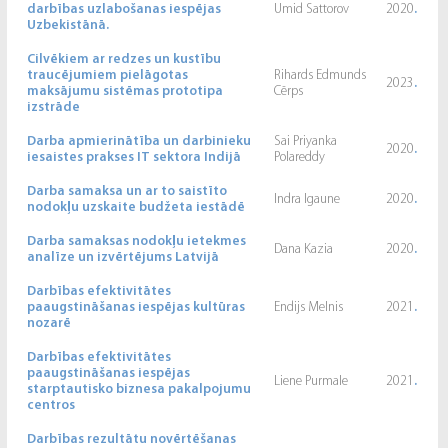
darbības uzlabošanas iespējas
Umid Sattorov
2020
.
Uzbekistānā.
Cilvēkiem ar redzes un kustību
traucējumiem pielāgotas
Rihards Edmunds
2023
.
maksājumu sistēmas prototipa
Cērps
izstrāde
Darba apmierinātība un darbinieku
Sai Priyanka
2020
.
iesaistes prakses IT sektora Indijā
Polareddy
Darba samaksa un ar to saistīto
Indra Igaune
2020
.
nodokļu uzskaite budžeta iestādē
Darba samaksas nodokļu ietekmes
Dana Kazia
2020
.
analīze un izvērtējums Latvijā
Darbības efektivitātes
paaugstināšanas iespējas kultūras
Endijs Melnis
2021
.
nozarē
Darbības efektivitātes
paaugstināšanas iespējas
Liene Purmale
2021
.
starptautisko biznesa pakalpojumu
centros
Darbības rezultātu novērtēšanas