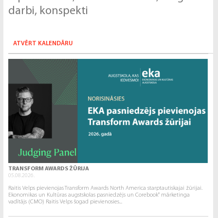
darbi, konspekti
ATVĒRT KALENDĀRU
TRANSFORM AWARDS ŽŪRIJA
05.08.2026.
Raitis Velps pievienojas Transform Awards North America starptautiskajai žūrijai.
Ekonomikas un Kultūras augstskolas pasniedzējs un Corebook° mārketinga
vadītājs (CMO) Raitis Velps šogad pievienosies...