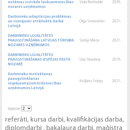
sistēmas izstrāde lauksaimniecības
Viola Reinholde
2020
.
nozares uzņēmumos
Darbinieku adaptācijas problēmas
un risinājumi attālinātā darbā
Olga Simenenko
2021
.
Latvijā
DARBINIEKU LOJALITĀTES
PAAUGSTINĀŠANA LATVIJAS TŪRISMA
Sintija Mieze
2021
.
NOZARES UZŅĒMUMOS
DARBINIEKU LOJALITĀTES
PAAUGSTINĀŠANAS IESPĒJAS PASTA
Una Skrastiņa
2019
.
NOZARĒ
Darbinieku motivēšanas
paaugstināšanas
Krišjānis Sniegs
2021
.
iespējasmazumtirdzniecības
uzņēmumos Latvijā
lappuse:
referāti, kursa darbi, kvalifikācijas darba,
diplomdarbi , bakalaura darbi, maģistra