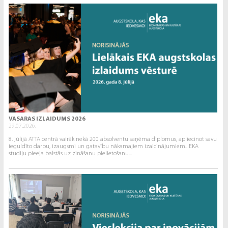
VASARAS IZLAIDUMS 2026
29.07.2026.
8. jūlijā ATTA centrā vairāk nekā 200 absolventu saņēma diplomus, apliecinot savu
ieguldīto darbu, izaugsmi un gatavību nākamajiem izaicinājumiem.. EKA
studiju pieeja balstās uz zināšanu pielietošanu...