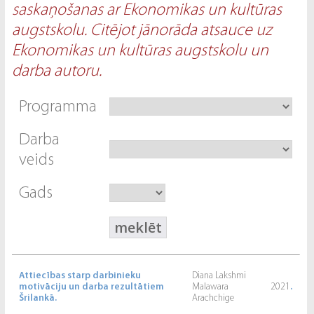
saskaņošanas ar Ekonomikas un kultūras
augstskolu. Citējot jānorāda atsauce uz
Ekonomikas un kultūras augstskolu un
darba autoru.
Programma
Darba
veids
Gads
Attiecības starp darbinieku
Diana Lakshmi
motivāciju un darba rezultātiem
Malawara
2021
.
Šrilankā.
Arachchige