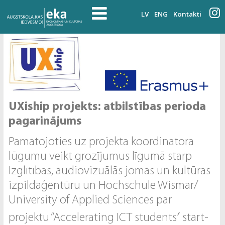
LV
ENG
Kontakti
UXiship projekts: atbilstības perioda
pagarinājums
Pamatojoties uz projekta koordinatora
lūgumu veikt grozījumus līgumā starp
Izglītības, audiovizuālās jomas un kultūras
izpildaģentūru un Hochschule Wismar/
University of Applied Sciences par
projektu “Accelerating ICT students′ start-