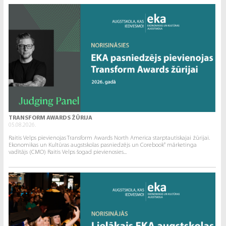
TRANSFORM AWARDS ŽŪRIJA
05.08.2026.
Raitis Velps pievienojas Transform Awards North America starptautiskajai žūrijai.
Ekonomikas un Kultūras augstskolas pasniedzējs un Corebook° mārketinga
vadītājs (CMO) Raitis Velps šogad pievienosies...