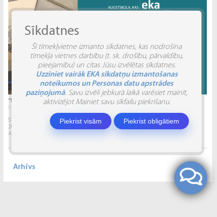
Sīkdatnes
Šī tīmekļvietne izmanto sīkdatnes, kas nodrošina
tīmekļa vietnes darbību (t. sk. drošību, pārvaldību,
pieejamību) un citas Jūsu izvēlētas sīkdatnes.
Uzziniet vairāk EKA sīkdatņu izmantošanas
noteikumos un Personas datu apstrādes
paziņojumā
. Savu izvēli jebkurā laikā varēsiet mainīt,
“INVENTIO 2026” ATSKATS
aktivizējot Mainiet savu sīkfailu piekrišanu.
04.06.2026.
Piekrist visām
Piekrist obligātiem
STUDĒJOŠO STARPTAUTISKĀ ZINĀTNISKI PRAKTISKĀ KONFERENCE “INVENTIO 2026”.
2026. gada 29. un 30. maijā Ekonomikas un kultūras augstskola sadarbībā ar
Alberta Koledžu organizēja Studējošo...
Arhīvs