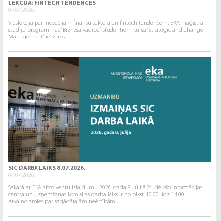
LEKCIJA: FINTECH TENDENCES
07.07.2026.
Vieslekcija par inovācijām finanšu sektorā un fintech tendencēm. EKA maģistra
studiju programmas “Biznesa vadība” studentiem kursa “Strategic and Change
Management” ietvaros...
SIC DARBA LAIKS 8.07.2026.
07.07.2026.
Sakarā ar EKA absolventu izlaidumu 2026. gada 8. jūlijā Studējošo informācijas
centra un Uzņemšanas komisijas darba laiks ir no plkst. 10.00 līdz 14.00..
Atvainojamies par sagādātajām neērtībām...