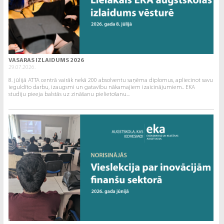
VASARAS IZLAIDUMS 2026
29.07.2026.
8. jūlijā ATTA centrā vairāk nekā 200 absolventu saņēma diplomus, apliecinot savu
ieguldīto darbu, izaugsmi un gatavību nākamajiem izaicinājumiem.. EKA
studiju pieeja balstās uz zināšanu pielietošanu...