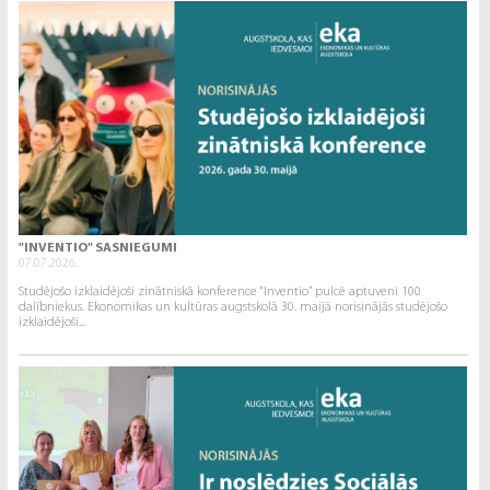
"INVENTIO" SASNIEGUMI
07.07.2026.
Studējošo izklaidējoši zinātniskā konference “Inventio” pulcē aptuveni 100
dalībniekus. Ekonomikas un kultūras augstskolā 30. maijā norisinājās studējošo
izklaidējoši...