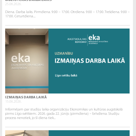
BIBLIOTĒKAS DARBA LAIKS
25.06.2026.
Diena. Darba laiks. Pirmdiena. 9:00 – 17:00. Otrdiena. 9:00 – 17:00. Trešdiena. 9:00 –
17:00. Ceturtdiena....
IZMAIŅAS DARBA LAIKĀ
15.06.2026.
Informējam par studiju laika organizāciju Ekonomikas un kultūras augstskolā
pirms Līgo svētkiem:. 2026. gada 22. jūnijs (pirmdiena) – brīvdiena. Studiju
process nenotiek, jo šī diena tiek...