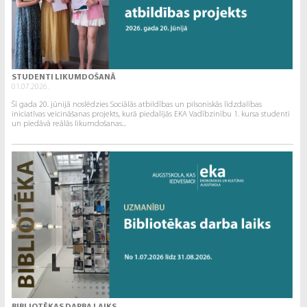
STUDENTI LIKUMDOŠANĀ
01.07.2026.
Šī gada 20. jūnijā noslēdzies Sociālās atbildības un pilsoniskās līdzdalības
iniciatīvas veicināšanas projekts, kurā piedalījās EKA Vadībzinību 1. kursa studenti
un piedāvā reālās likumdošanas...