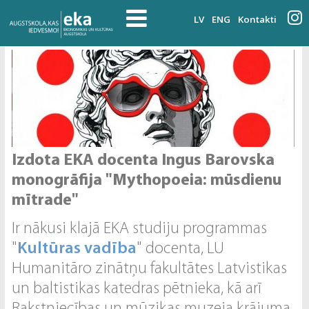
LV
ENG
Kontakti
Izdota EKA docenta Ingus Barovska
monogrāfija "Mythopoeia: mūsdienu
mītrade"
Ir nākusi klajā EKA studiju programmas
"
Kultūras vadība
" docenta, LU
Humanitāro zinātņu fakultātes Latvistikas
un baltistikas katedras pētnieka, kā arī