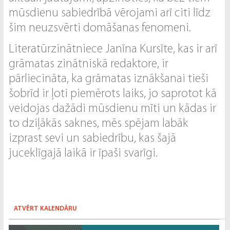
mūsdienu sabiedrībā vērojami arī citi līdz
šim neuzsvērti domāšanas fenomeni.
Literatūrzinātniece Janīna Kursīte, kas ir arī
grāmatas zinātniskā redaktore, ir
pārliecināta, ka grāmatas iznākšanai tieši
šobrīd ir ļoti piemērots laiks, jo saprotot kā
veidojas dažādi mūsdienu mīti un kādas ir
to dziļākās saknes, mēs spējam labāk
izprast sevi un sabiedrību, kas šajā
juceklīgajā laikā ir īpaši svarīgi.
ATVĒRT KALENDĀRU