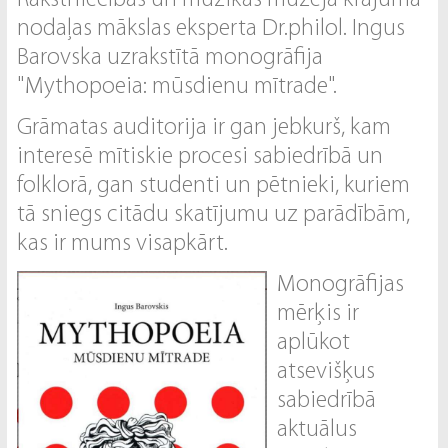
Rakstniecības un mūzikas muzeja krājuma
nodaļas mākslas eksperta Dr.philol. Ingus
Barovska uzrakstītā monogrāfija
"Mythopoeia: mūsdienu mītrade".
Grāmatas auditorija ir gan jebkurš, kam
interesē mītiskie procesi sabiedrībā un
folklorā, gan studenti un pētnieki, kuriem
tā sniegs citādu skatījumu uz parādībām,
kas ir mums visapkārt.
Monogrāfijas
mērķis ir
aplūkot
atsevišķus
sabiedrībā
aktuālus