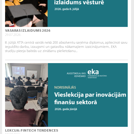
VASARAS IZLAIDUMS 2026
29.07.2026.
8. jūlijā ATTA centrā vairāk nekā 200 absolventu saņēma diplomus, apliecinot savu
ieguldīto darbu, izaugsmi un gatavību nākamajiem izaicinājumiem.. EKA
studiju pieeja balstās uz zināšanu pielietošanu...
LEKCIJA: FINTECH TENDENCES