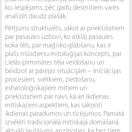
ko, iespējams, pēc gadu desmitiem varēs
analizēt daudz plašāk.
Pētījums strukturēts, sākot ar priekšstatiem
par pasaules uzbūvi, ko atklāj pasaules
koka tēls, par maģisko glābšanu, kas ir
plašs mūsdienu mitoloģijas koncepts, par
Lielās pirmmātes tēla veidošanu un
beidzot ar pārejas situācijām – iniciācijas
procesiem, svētkiem, ziedošanu,
eshatoloģiskajiem mītiem un
priekšstatiem par nāvi, kā arī ikdienas
mītiskajiem aspektiem, kas sakņoti
ikdienas paradumos un ticējumos. Pamatā
izvēlēti tradicionālā mītiskajā domāšanā
aktuāli jautājumi, apzinoties, ka bez tiem