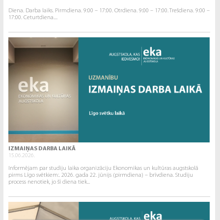
Diena. Darba laiks. Pirmdiena. 9:00 – 17:00. Otrdiena. 9:00 – 17:00. Trešdiena. 9:00 –
17:00. Ceturtdiena....
IZMAIŅAS DARBA LAIKĀ
15.06.2026.
Informējam par studiju laika organizāciju Ekonomikas un kultūras augstskolā
pirms Līgo svētkiem:. 2026. gada 22. jūnijs (pirmdiena) – brīvdiena. Studiju
process nenotiek, jo šī diena tiek...