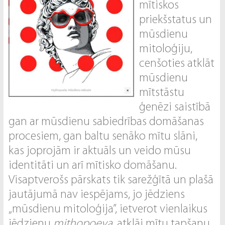
mītiskos
priekšstatus un
mūsdienu
mitoloģiju,
cenšoties atklāt
mūsdienu
mītstāstu
ģenēzi saistībā
gan ar mūsdienu sabiedrības domāšanas
procesiem, gan baltu senāko mītu slāni,
kas joprojām ir aktuāls un veido mūsu
identitāti un arī mītisko domāšanu.
Visaptverošs pārskats tik sarežģītā un plašā
jautājumā nav iespējams, jo jēdziens
„mūsdienu mitoloģija”, ietverot vienlaikus
jēdzienu
mithopoeya
, atklāj mītu tapšanu,