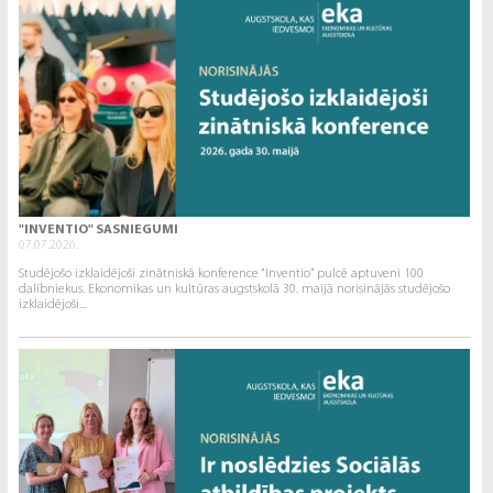
"INVENTIO" SASNIEGUMI
07.07.2026.
Studējošo izklaidējoši zinātniskā konference “Inventio” pulcē aptuveni 100
dalībniekus. Ekonomikas un kultūras augstskolā 30. maijā norisinājās studējošo
izklaidējoši...