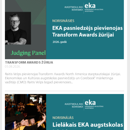
TRANSFORM AWARDS ŽŪRIJA
05.08.2026.
Raitis Velps pievienojas Transform Awards North America starptautiskajai žūrijai.
Ekonomikas un Kultūras augstskolas pasniedzējs un Corebook° mārketinga
vadītājs (CMO) Raitis Velps šogad pievienosies...