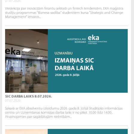
07.07.2026.
Vieslekcija par inovācijām finanšu sektorā un fintech tendencēm. EKA maģistra
studiju programmas “Biznesa vadība” studentiem kursa “Strategic and Change
Management” ietvaros...
SIC DARBA LAIKS 8.07.2026.
07.07.2026.
Sakarā ar EKA absolventu izlaidumu 2026. gada 8. jūlijā Studējošo informācijas
centra un Uzņemšanas komisijas darba laiks ir no plkst. 10.00 līdz 14.00..
Atvainojamies par sagādātajām neērtībām...