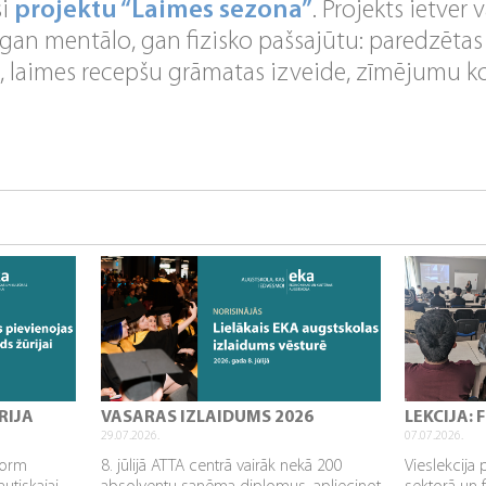
si
projektu “Laimes sezona”
. Projekts ietver 
 gan mentālo, gan fizisko pašsajūtu: paredzētas
tē, laimes recepšu grāmatas izveide, zīmējumu k
RIJA
VASARAS IZLAIDUMS 2026
LEKCIJA:
29.07.2026.
07.07.2026.
sform
8. jūlijā ATTA centrā vairāk nekā 200
Vieslekcija 