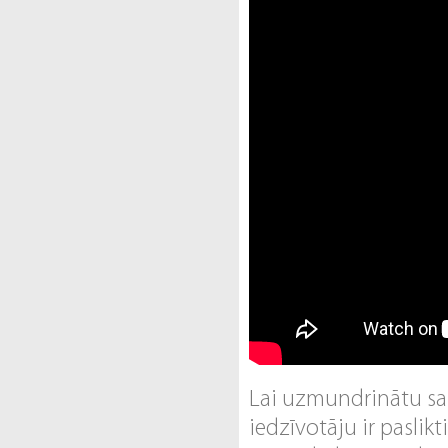
Lai uzmundrinātu sa
iedzīvotāju ir paslik