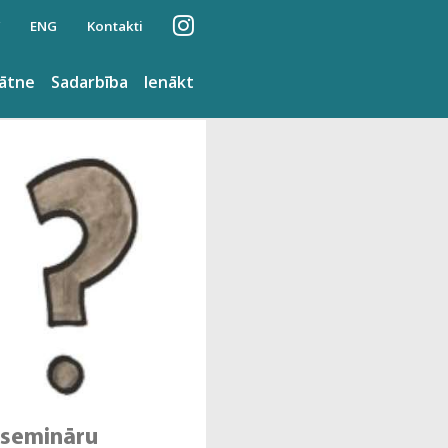
ENG
Kontakti
nātne
Sadarbība
Ienākt
s semināru