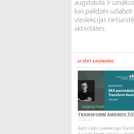
augstskola ir uzsāku
kas palīdzēs uzlabot
vieslekcijas tiešsais
aktivitātes.
ATVĒRT KALENDĀRU
TRANSFORM AWARDS ŽŪ
05.08.2026.
Raitis Velps pievienojas Tran