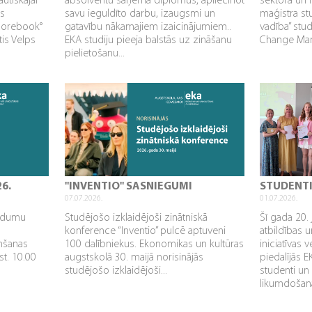
utiskajai
absolventu saņēma diplomus, apliecinot
sektorā un 
as
savu ieguldīto darbu, izaugsmi un
maģistra s
Corebook°
gatavību nākamajiem izaicinājumiem..
vadība” stu
tis Velps
EKA studiju pieeja balstās uz zināšanu
Change Mana
pielietošanu...
26.
"INVENTIO" SASNIEGUMI
STUDENT
07.07.2026.
01.07.2026.
aidumu
Studējošo izklaidējoši zinātniskā
Šī gada 20. 
konference “Inventio” pulcē aptuveni
atbildības u
mšanas
100 dalībniekus. Ekonomikas un kultūras
iniciatīvas 
st. 10.00
augstskolā 30. maijā norisinājās
piedalījās 
studējošo izklaidējoši...
studenti un
likumdošana