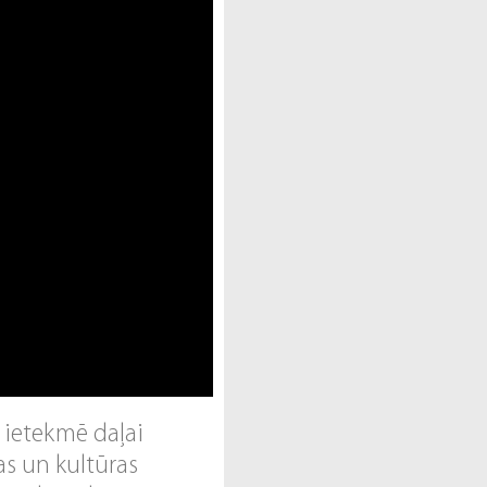
 ietekmē daļai
as un kultūras