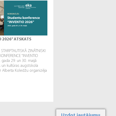
O 2026” ATSKATS
STARPTAUTISKĀ ZINĀTNISKI
KONFERENCE “INVENTIO
. gada 29. un 30. maijā
un kultūras augstskola
r Alberta Koledžu organizēja
Uzdot jautājumu