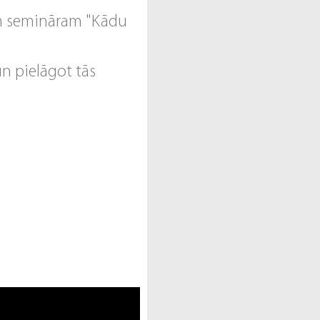
m semināram "Kādu
n pielāgot tās