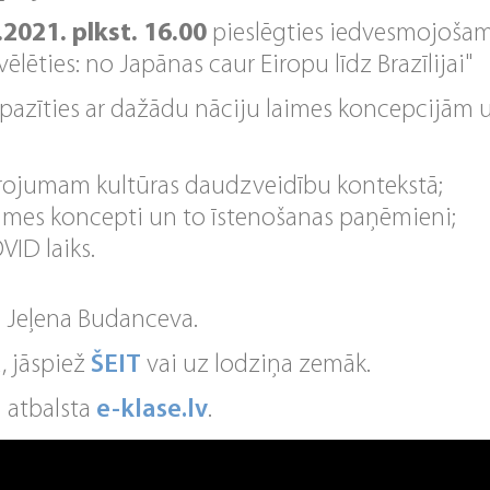
.2021. plkst. 16.00
pieslēgties iedvesmojoša
ēlēties: no Japānas caur Eiropu līdz Brazīlijai"
epazīties ar dažādu nāciju laimes koncepcijām u
drojumam kultūras daudzveidību kontekstā;
aimes koncepti un to īstenošanas paņēmieni;
VID laiks.
e Jeļena Budanceva.
, jāspiež
ŠEIT
vai uz lodziņa zemāk.
 atbalsta
e-klase.lv
.