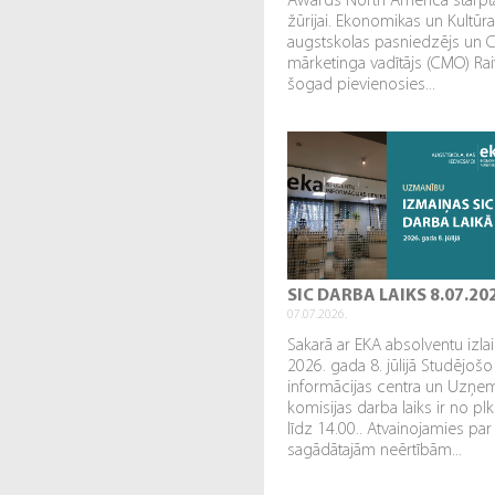
Awards North America starpta
žūrijai. Ekonomikas un Kultūr
augstskolas pasniedzējs un 
mārketinga vadītājs (CMO) Rai
šogad pievienosies...
SIC DARBA LAIKS 8.07.20
07.07.2026.
Sakarā ar EKA absolventu izl
2026. gada 8. jūlijā Studējošo
informācijas centra un Uzņe
komisijas darba laiks ir no plk
līdz 14.00.. Atvainojamies par
sagādātajām neērtībām...