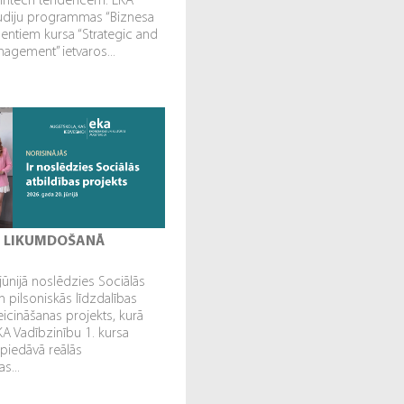
fintech tendencēm. EKA
tudiju programmas “Biznesa
dentiem kursa “Strategic and
gement” ietvaros...
I LIKUMDOŠANĀ
jūnijā noslēdzies Sociālās
n pilsoniskās līdzdalības
veicināšanas projekts, kurā
EKA Vadībzinību 1. kursa
 piedāvā reālās
s...