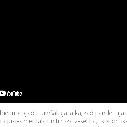
biedrību gada tumšākajā laikā, kad pandēmijas
tinājusies mentālā un fiziskā veselība, Ekonomik