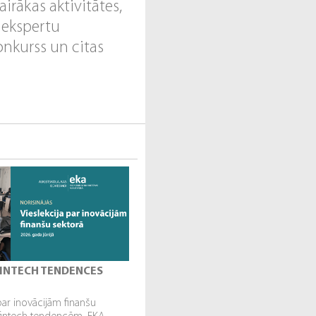
vairākas aktivitātes,
 ekspertu
onkurss un citas
 FINTECH TENDENCES
par inovācijām finanšu