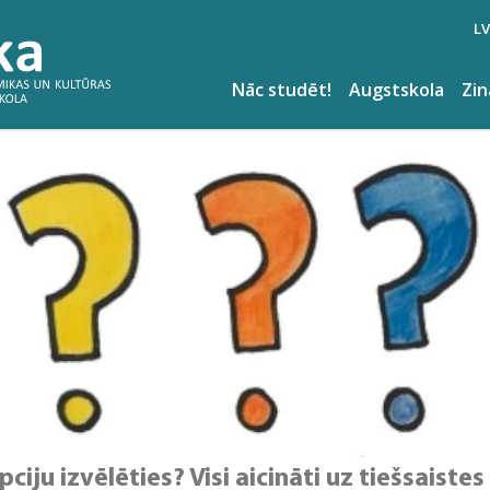
LV
Nāc studēt!
Augstskola
Zi
iju izvēlēties? Visi aicināti uz tiešsaiste