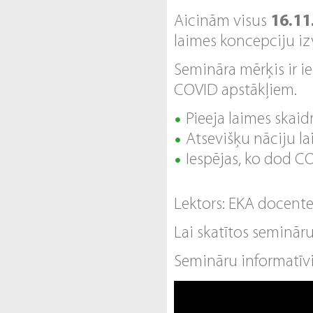
Aicinām visus
16.11
laimes koncepciju izv
Semināra mērķis ir i
COVID apstākļiem.
Pieeja laimes skai
Atsevišķu nāciju l
Iespējas, ko dod CO
Lektors: EKA docent
Lai skatītos semināru
Semināru informatīvi