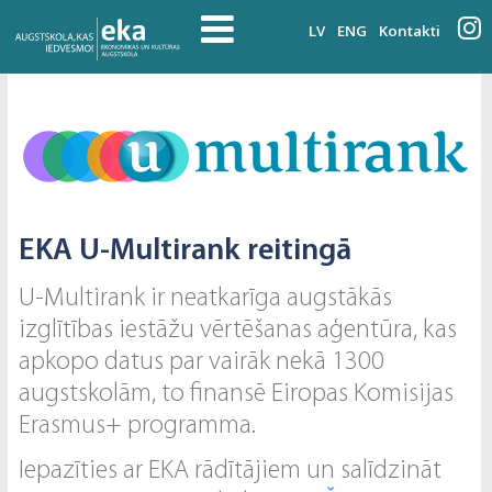
LV
ENG
Kontakti
EKA U-Multirank reitingā
U-Multirank ir neatkarīga augstākās
izglītības iestāžu vērtēšanas aģentūra, kas
apkopo datus par vairāk nekā 1300
augstskolām, to finansē Eiropas Komisijas
Erasmus+ programma.
Iepazīties ar EKA rādītājiem un salīdzināt