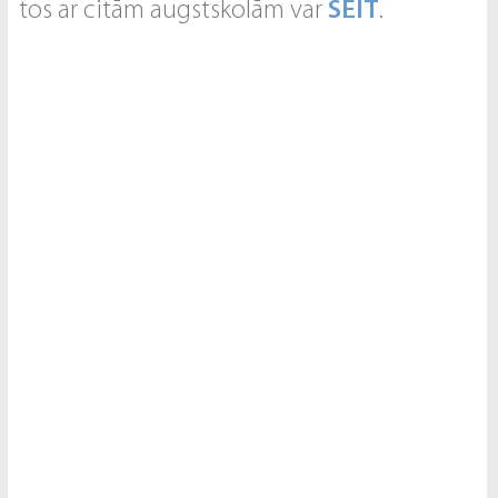
tos ar citām augstskolām var
ŠEIT
.