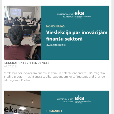
LEKCIJA: FINTECH TENDENCES
07.07.2026.
Vieslekcija par inovācijām finanšu sektorā un fintech tendencēm. EKA maģistra
studiju programmas “Biznesa vadība” studentiem kursa “Strategic and Change
Management” ietvaros...