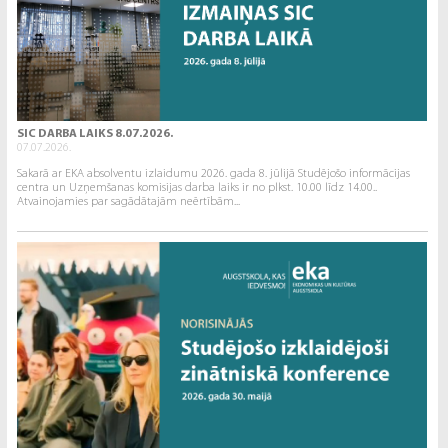
SIC DARBA LAIKS 8.07.2026.
07.07.2026.
Sakarā ar EKA absolventu izlaidumu 2026. gada 8. jūlijā Studējošo informācijas
centra un Uzņemšanas komisijas darba laiks ir no plkst. 10.00 līdz 14.00..
Atvainojamies par sagādātajām neērtībām...