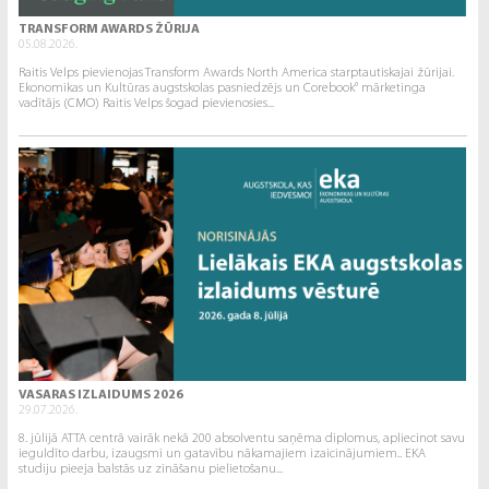
TRANSFORM AWARDS ŽŪRIJA
05.08.2026.
Raitis Velps pievienojas Transform Awards North America starptautiskajai žūrijai.
Ekonomikas un Kultūras augstskolas pasniedzējs un Corebook° mārketinga
vadītājs (CMO) Raitis Velps šogad pievienosies...
VASARAS IZLAIDUMS 2026
29.07.2026.
8. jūlijā ATTA centrā vairāk nekā 200 absolventu saņēma diplomus, apliecinot savu
ieguldīto darbu, izaugsmi un gatavību nākamajiem izaicinājumiem.. EKA
studiju pieeja balstās uz zināšanu pielietošanu...