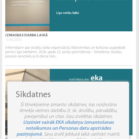
IZMAIŅAS DARBA LAIKĀ
15.06.2026.
Informējam par studiju laika organizāciju Ekonomikas un kultūras augstskolā
pirms Līgo svētkiem:. 2026. gada 22. jūnijs (pirmdiena) – brīvdiena. Studiju
process nenotiek, jo šī diena tiek...
Sīkdatnes
Šī tīmekļvietne izmanto sīkdatnes, kas nodrošina
tīmekļa vietnes darbību (t. sk. drošību, pārvaldību,
pieejamību) un citas Jūsu izvēlētas sīkdatnes.
Uzziniet vairāk EKA sīkdatņu izmantošanas
noteikumos un Personas datu apstrādes
paziņojumā
. Savu izvēli jebkurā laikā varēsiet mainīt,