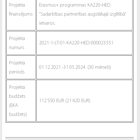
Projekta
Erasmus+ programmas KA220-HED
finansējums
“Sadarbības partnerības augstākajā izglītībā"
ietvaros.
Projekta
2021-1-LT-01-KA220-HED-000023551
numurs
Projekta
01.12.2021.-31.05.2024. (30 mēneši)
periods
Projekta
budžets
112’550 EUR (21’420 EUR)
(EKA
budžets)