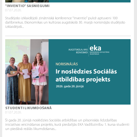
"INVENTIO" SASNIEGUMI
07.07.2026.
Studējošo izklaidējoši zinātniskā konference “Inventio” pulcē aptuveni 100
dalībniekus. Ekonomikas un kultūras augstskolā 30. maijā norisinājās studējošo
izklaidējoši...
STUDENTI LIKUMDOŠANĀ
01.07.2026.
Šī gada 20. jūnijā noslēdzies Sociālās atbildības un pilsoniskās līdzdalības
iniciatīvas veicināšanas projekts, kurā piedalījās EKA Vadībzinību 1. kursa studenti
un piedāvā reālās likumdošanas...