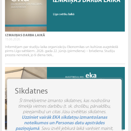
IZMAIŅAS DARBA LAIKĀ
15.06.2026.
Informējam par studiju laika organizāciju Ekonomikas un kultūras augstskolā
pirms Līgo svētkiem:. 2026. gada 22. jūnijs (pirmdiena) – brīvdiena. Studiju
process nenotiek, jo šī diena tiek...
Sīkdatnes
Šī tīmekļvietne izmanto sīkdatnes, kas nodrošina
tīmekļa vietnes darbību (t. sk. drošību, pārvaldību,
pieejamību) un citas Jūsu izvēlētas sīkdatnes.
Uzziniet vairāk EKA sīkdatņu izmantošanas
noteikumos un Personas datu apstrādes
paziņojumā
. Savu izvēli jebkurā laikā varēsiet mainīt,