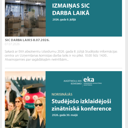
SIC DARBA LAIKS 8.07.2026.
07.07.2026.
Sakarā ar EKA absolventu izlaidumu 2026. gada 8. jūlijā Studējošo informācijas
centra un Uzņemšanas komisijas darba laiks ir no plkst. 10.00 līdz 14.00..
Atvainojamies par sagādātajām neērtībām...