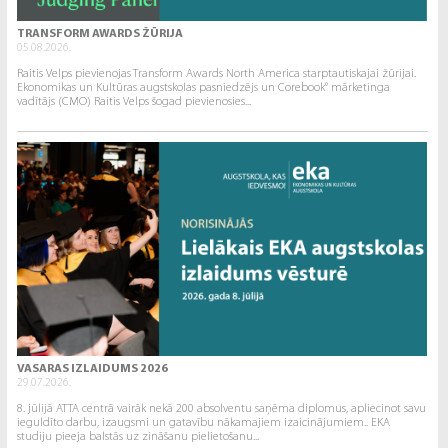
TRANSFORM AWARDS ŽŪRIJA
05.08.2026.
Raitis Velps pievienojas Transform Awards North America starptautiskajai žūrijai.
Ekonomikas un Kultūras augstskolas pasniedzējs un Corebook° mārketinga
vadītājs (CMO) Raitis Velps šogad pievienosies...
VASARAS IZLAIDUMS 2026
29.07.2026.
8. jūlijā ATTA centrā vairāk nekā 200 absolventu saņēma diplomus, apliecinot savu
ieguldīto darbu, izaugsmi un gatavību nākamajiem izaicinājumiem.. EKA
studiju pieeja balstās uz zināšanu pielietošanu...