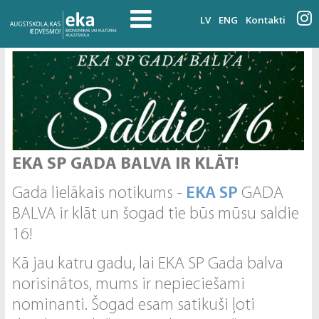
LV
ENG
Kontakti
EKA SP GADA BALVA IR KLĀT!
Gada lielākais notikums -
EKA SP
GADA
BALVA ir klāt un šogad tie būs mūsu saldie
16!
Kā jau katru gadu, lai EKA SP Gada balva
norisinātos, mums ir nepieciešami
nominanti. Šogad esam satikuši ļoti