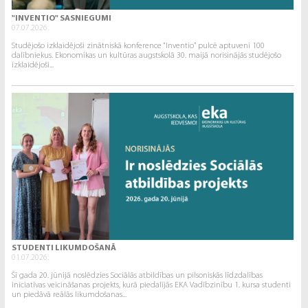
"INVENTIO" SASNIEGUMI
07.07.2026.
Studējošo izklaidējoši zinātniskā konference “Inventio” pulcē aptuveni 100
dalībniekus. Ekonomikas un kultūras augstskolā 30. maijā norisinājās studējošo
izklaidējoši...
STUDENTI LIKUMDOŠANĀ
01.07.2026.
Šī gada 20. jūnijā noslēdzies Sociālās atbildības un pilsoniskās līdzdalības
iniciatīvas veicināšanas projekts, kurā piedalījās EKA Vadībzinību 1. kursa studenti
un piedāvā reālās likumdošanas...