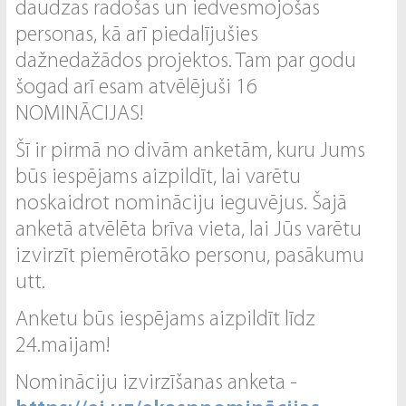
daudzas radošas un iedvesmojošas
personas, kā arī piedalījušies
dažnedažādos projektos. Tam par godu
šogad arī esam atvēlējuši 16
NOMINĀCIJAS!
Šī ir pirmā no divām anketām, kuru Jums
būs iespējams aizpildīt, lai varētu
noskaidrot nomināciju ieguvējus. Šajā
anketā atvēlēta brīva vieta, lai Jūs varētu
izvirzīt piemērotāko personu, pasākumu
utt.
Anketu būs iespējams aizpildīt līdz
24.maijam!
Nomināciju izvirzīšanas anketa -