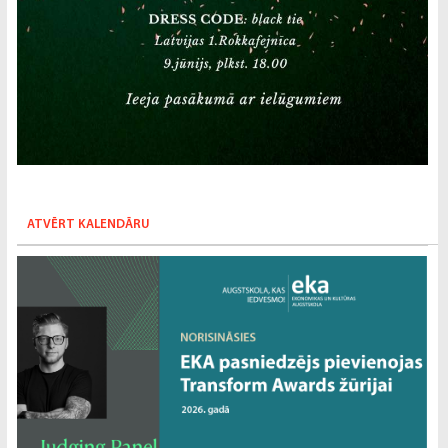
ATVĒRT KALENDĀRU