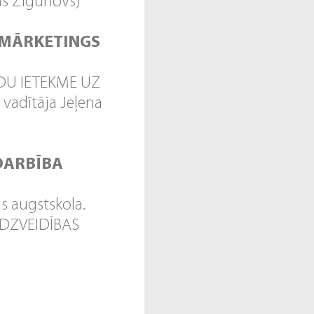
s Žigunovs)
 MĀRKETINGS
UDU IETEKME UZ
adītāja Jeļena
DARBĪBA
s augstskola.
DZVEIDĪBAS