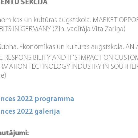
ENTU SEKCIJA
nomikas un kultūras augstskola. MARKET OPPOR
TS IN GERMANY (Zin. vadītāja Vita Zariņa)
Subha. Ekonomikas un kultūras augstskola. A
 RESPONSIBILITY AND IT′S IMPACT ON CUST
ORMATION TECHNOLOGY INDUSTRY IN SOUTHERN
re)
ences 2022 programma
nces 2022 galerija
autājumi: