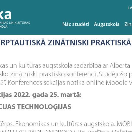
LV
Nāc studēt!
Augstskola
Zi
RPTAUTISKĀ ZINĀTNISKI PRAKTISK
s un kultūras augstskola sadarbībā ar Alberta
sko zinātniski praktisko konferenci „Studējošo 
22”. Konferences sekcijas notika online Moodle v
ijas 2022. gada 25. martā:
IJAS TECHNOLOĢIJAS
ērps. Ekonomikas un kultūras augstskola. MOB