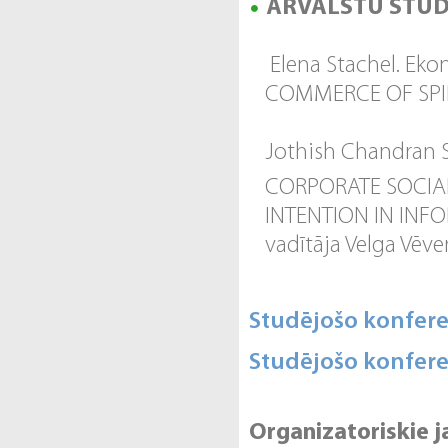
ĀRVALSTU STUD
Elena Stachel. Eko
COMMERCE OF SPIRI
Jothish Chandran 
CORPORATE SOCIAL
INTENTION IN INF
vadītāja Velga Vēve
Studējošo konfer
Studējošo konfere
Organizatoriskie j