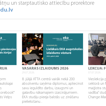
nātņu un starptautisko attiecību prorektore
du.lv
RIJA
VASARAS IZLAIDUMS 2026
LEKCIJA:
29.07.2026.
07.07.2026.
sform
8. jūlijā ATTA centrā vairāk nekā 200
Vieslekcija 
utiskajai
absolventu saņēma diplomus, apliecinot
sektorā un 
as
savu ieguldīto darbu, izaugsmi un
maģistra s
Corebook°
gatavību nākamajiem izaicinājumiem..
vadība” stu
tis Velps
EKA studiju pieeja balstās uz zināšanu
Change Mana
pielietošanu...