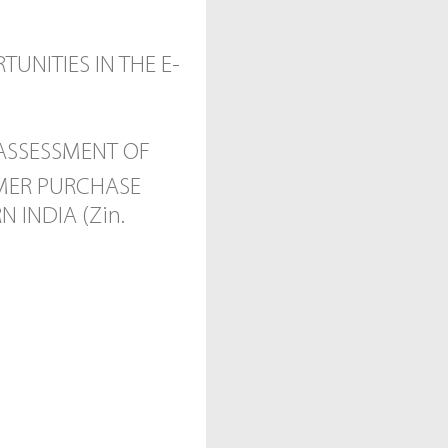
TUNITIES IN THE E-
N ASSESSMENT OF
OMER PURCHASE
 INDIA (Zin.