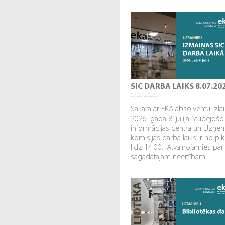
SIC DARBA LAIKS 8.07.20
07.07.2026.
Sakarā ar EKA absolventu izl
2026. gada 8. jūlijā Studējošo
informācijas centra un Uzņe
komisijas darba laiks ir no plk
līdz 14.00.. Atvainojamies par
sagādātajām neērtībām...