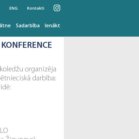
ENG
Kontakti
nātne
Sadarbība
Ienākt
Ā KONFERENCE
 koledžu organizēja
pētnieciskā darbība:
idē:
ILO