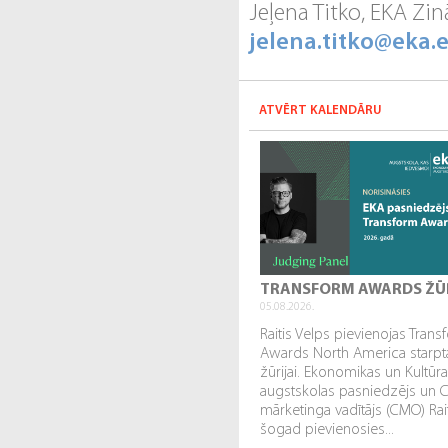
Jeļena Titko, EKA Zi
jelena.titko@eka.e
ATVĒRT KALENDĀRU
TRANSFORM AWARDS ŽŪ
05.08.2026.
Raitis Velps pievienojas Tran
Awards North America starpta
žūrijai. Ekonomikas un Kultūr
augstskolas pasniedzējs un 
mārketinga vadītājs (CMO) Rai
šogad pievienosies...