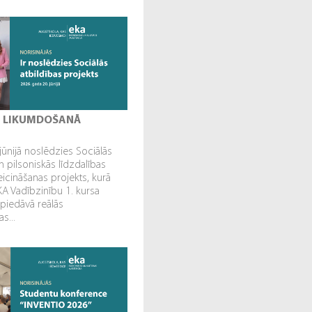
I LIKUMDOŠANĀ
jūnijā noslēdzies Sociālās
n pilsoniskās līdzdalības
veicināšanas projekts, kurā
EKA Vadībzinību 1. kursa
 piedāvā reālās
s...