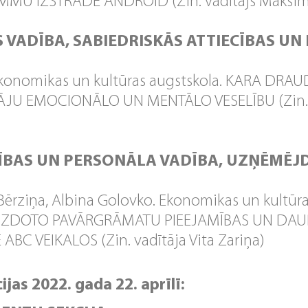
U IZSTRĀDE ANDROID (Zin. vadītājs Maksim
 VADĪBA, SABIEDRISKĀS ATTIECĪBAS UN
konomikas un kultūras augstskola. KARA DRA
ĀJU EMOCIONĀLO UN MENTĀLO VESELĪBU (Zin. v
ĪBAS UN PERSONĀLA VADĪBA, UZŅĒMĒJ
 Bērziņa, Albina Golovko. Ekonomikas un kultūra
 IZDOTO PAVĀRGRĀMATU PIEEJAMĪBAS UN DAU
BC VEIKALOS (Zin. vadītāja Vita Zariņa)
jas 2022. gada 22. aprīlī: