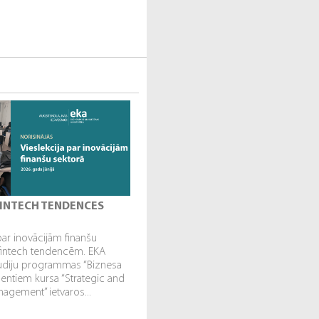
 FINTECH TENDENCES
par inovācijām finanšu
fintech tendencēm. EKA
tudiju programmas “Biznesa
dentiem kursa “Strategic and
gement” ietvaros...