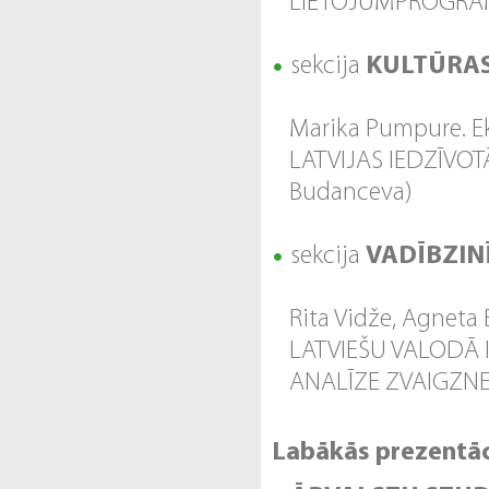
LIETOJUMPROGRAMM
sekcija
KULTŪRAS
Marika Pumpure. E
LATVIJAS IEDZĪVOT
Budanceva)
sekcija
VADĪBZIN
Rita Vidže, Agneta
LATVIEŠU VALODĀ
ANALĪZE ZVAIGZNE A
Labākās prezentāci