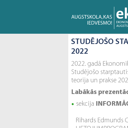
STUDĒJOŠO STA
2022
2022. gadā Ekonomika
Studējošo starptauti
teorija un prakse 20
Labākās prezentāc
sekcija
INFORMĀC
Rihards Edmunds C