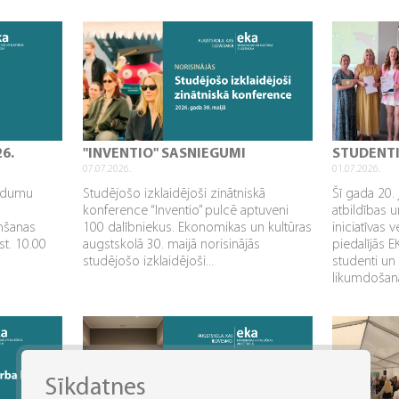
26.
"INVENTIO" SASNIEGUMI
STUDENT
07.07.2026.
01.07.2026.
aidumu
Studējošo izklaidējoši zinātniskā
Šī gada 20. 
konference “Inventio” pulcē aptuveni
atbildības u
mšanas
100 dalībniekus. Ekonomikas un kultūras
iniciatīvas 
st. 10.00
augstskolā 30. maijā norisinājās
piedalījās 
studējošo izklaidējoši...
studenti un
likumdošana
Sīkdatnes