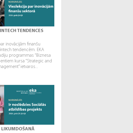
 FINTECH TENDENCES
par inovācijām finanšu
fintech tendencēm. EKA
tudiju programmas “Biznesa
dentiem kursa “Strategic and
gement” ietvaros...
I LIKUMDOŠANĀ