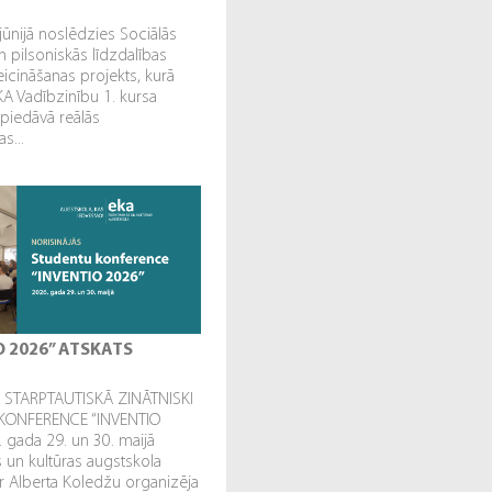
jūnijā noslēdzies Sociālās
n pilsoniskās līdzdalības
veicināšanas projekts, kurā
EKA Vadībzinību 1. kursa
 piedāvā reālās
s...
O 2026” ATSKATS
STARPTAUTISKĀ ZINĀTNISKI
KONFERENCE “INVENTIO
. gada 29. un 30. maijā
un kultūras augstskola
r Alberta Koledžu organizēja