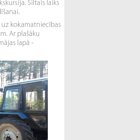
kursija. Siltais laiks
īšanai.
u uz kokamatniecības
am. Ar plašāku
mājas lapā -