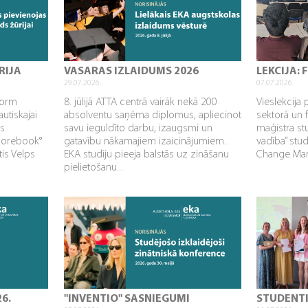
RIJA
VASARAS IZLAIDUMS 2026
LEKCIJA:
29.07.2026.
07.07.2026.
sform
8. jūlijā ATTA centrā vairāk nekā 200
Vieslekcija 
utiskajai
absolventu saņēma diplomus, apliecinot
sektorā un 
as
savu ieguldīto darbu, izaugsmi un
maģistra s
Corebook°
gatavību nākamajiem izaicinājumiem..
vadība” stu
tis Velps
EKA studiju pieeja balstās uz zināšanu
Change Mana
pielietošanu...
26.
"INVENTIO" SASNIEGUMI
STUDENT