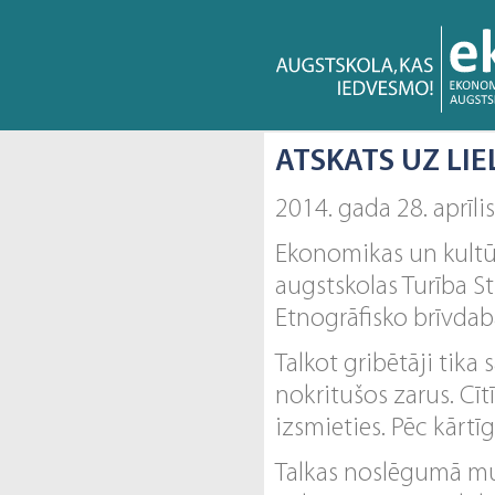
ATSKATS UZ LIE
2014. gada 28. aprīli
Ekonomikas un kultū
augstskolas Turība St
Etnogrāfisko brīvdaba
Talkot gribētāji tika 
nokritušos zarus. Cīt
izsmieties. Pēc kārtīg
Talkas noslēgumā mums