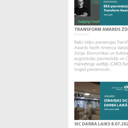
TRANSFORM AWARDS ŽŪ
05.08.2026.
Raitis Velps pievienojas Tran
Awards North America starpta
žūrijai. Ekonomikas un Kultūr
augstskolas pasniedzējs un 
mārketinga vadītājs (CMO) Rai
šogad pievienosies...
SIC DARBA LAIKS 8.07.20