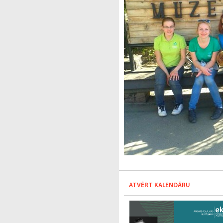
ATVĒRT KALENDĀRU