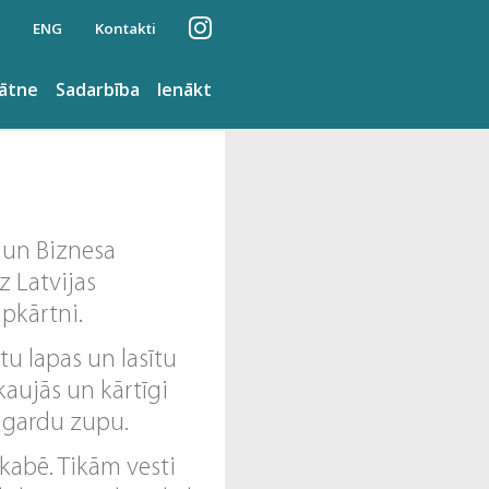
ENG
Kontakti
nātne
Sadarbība
Ienākt
 un Biznesa
z Latvijas
apkārtni.
btu lapas un lasītu
kaujās un kārtīgi
un gardu zupu.
ekabē. Tikām vesti