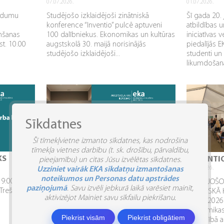
07.07.2026.
01.07.2026.
aidumu
Studējošo izklaidējoši zinātniskā
Šī gada 20. 
konference “Inventio” pulcē aptuveni
atbildības u
mšanas
100 dalībniekus. Ekonomikas un kultūras
iniciatīvas 
st. 10.00
augstskolā 30. maijā norisinājās
piedalījās 
studējošo izklaidējoši...
studenti un
likumdošana
Sīkdatnes
Šī tīmekļvietne izmanto sīkdatnes, kas nodrošina
tīmekļa vietnes darbību (t. sk. drošību, pārvaldību,
KS
IZMAIŅAS DARBA LAIKĀ
“INVENTI
pieejamību) un citas Jūsu izvēlētas sīkdatnes.
15.06.2026.
04.06.2026.
Uzziniet vairāk EKA sīkdatņu izmantošanas
noteikumos un Personas datu apstrādes
 9:00 –
Informējam par studiju laika organizāciju
STUDĒJOŠO 
paziņojumā
. Savu izvēli jebkurā laikā varēsiet mainīt,
 Trešdiena.
Ekonomikas un kultūras augstskolā
PRAKTISKĀ 
aktivizējot Mainiet savu sīkfailu piekrišanu.
pirms Līgo svētkiem:. 2026. gada 22.
2026”. 2026
jūnijs (pirmdiena) – brīvdiena. Studiju
Ekonomikas 
Piekrist visām
Piekrist obligātiem
process nenotiek, jo šī diena tiek...
sadarbībā a