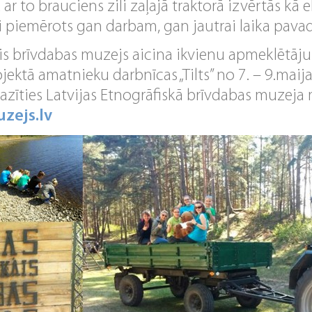
r to brauciens zili zaļajā traktorā izvērtās kā eks
li piemērots gan darbam, gan jautrai laika pavad
ais brīvdabas muzejs aicina ikvienu apmeklētāj
ektā amatnieku darbnīcas „Tilts” no 7. – 9.maij
azīties Latvijas Etnogrāfiskā brīvdabas muzeja 
zejs.lv