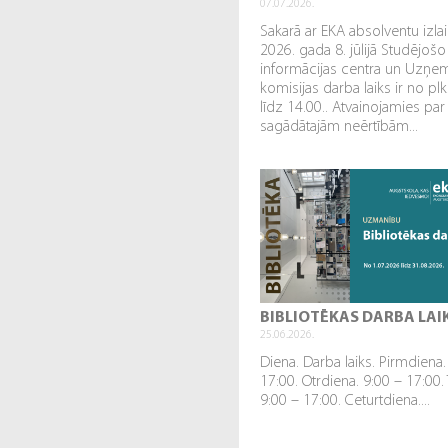
07.07.2026.
Sakarā ar EKA absolventu izl
2026. gada 8. jūlijā Studējošo
informācijas centra un Uzņe
komisijas darba laiks ir no plk
līdz 14.00.. Atvainojamies par
sagādātajām neērtībām...
BIBLIOTĒKAS DARBA LAI
25.06.2026.
Diena. Darba laiks. Pirmdiena.
17:00. Otrdiena. 9:00 – 17:00.
9:00 – 17:00. Ceturtdiena....