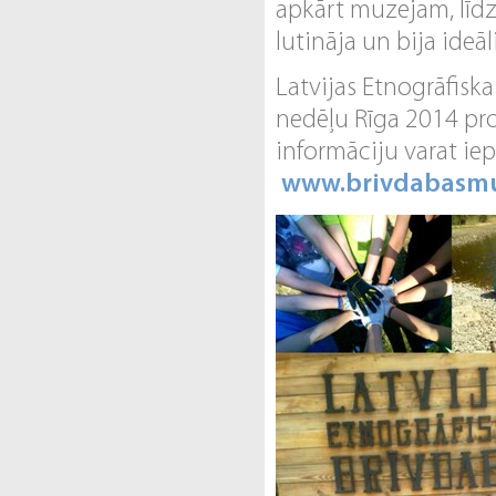
apkārt muzejam, līdz a
lutināja un bija ideā
Latvijas Etnogrāfisk
nedēļu Rīga 2014 proj
informāciju varat iep
www.brivdabasmu