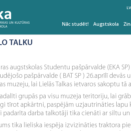
LV
Nāc studēt!
Augstskola
Zi
LO TALKU
s
ras augstskolas Studentu pašpārvalde (EKA SP)
udējošo pašpārvalde ( BAT SP ) 26.aprīlī devās u
s muzeju, lai Lielās Talkas ietvaros sakoptu tā 
sadalīti grupās pa visu muzeja teritoriju, lai grā
īgi tīrot apkārtni, paspējām uzjautrināties lapu 
i padarīta darba talkotāji tika cienāti ar siltu 
 tika lieliska iespēja izvizināties traktora pi