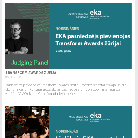
TRANSFORM AWARDS ŽŪRIJA
05.08.2026.
Raitis Velps pievienojas Transform Awards North America starptautiskajai žūrijai.
Ekonomikas un Kultūras augstskolas pasniedzējs un Corebook° mārketinga
vadītājs (CMO) Raitis Velps šogad pievienosies...