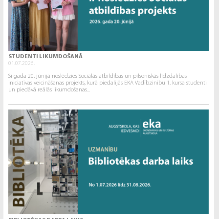
STUDENTI LIKUMDOŠANĀ
01.07.2026.
Šī gada 20. jūnijā noslēdzies Sociālās atbildības un pilsoniskās līdzdalības
iniciatīvas veicināšanas projekts, kurā piedalījās EKA Vadībzinību 1. kursa studenti
un piedāvā reālās likumdošanas...