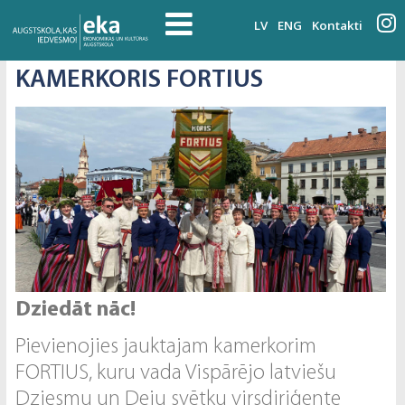
LV
ENG
Kontakti
KAMERKORIS FORTIUS
Dziedāt nāc!
Pievienojies jauktajam kamerkorim
FORTIUS, kuru vada Vispārējo latviešu
Dziesmu un Deju svētku virsdiriģente