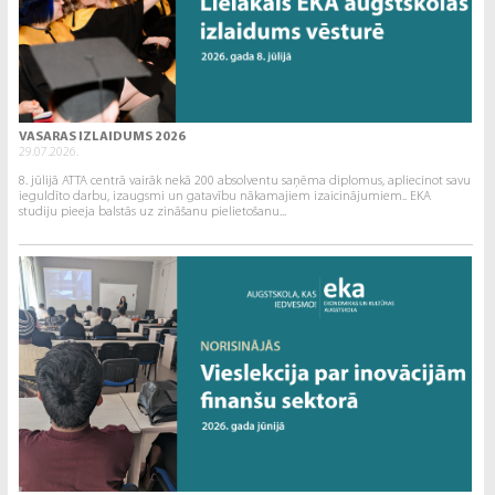
VASARAS IZLAIDUMS 2026
29.07.2026.
8. jūlijā ATTA centrā vairāk nekā 200 absolventu saņēma diplomus, apliecinot savu
ieguldīto darbu, izaugsmi un gatavību nākamajiem izaicinājumiem.. EKA
studiju pieeja balstās uz zināšanu pielietošanu...