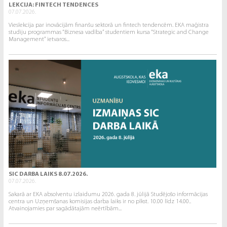
LEKCIJA: FINTECH TENDENCES
07.07.2026.
Vieslekcija par inovācijām finanšu sektorā un fintech tendencēm. EKA maģistra
studiju programmas “Biznesa vadība” studentiem kursa “Strategic and Change
Management” ietvaros...
SIC DARBA LAIKS 8.07.2026.
07.07.2026.
Sakarā ar EKA absolventu izlaidumu 2026. gada 8. jūlijā Studējošo informācijas
centra un Uzņemšanas komisijas darba laiks ir no plkst. 10.00 līdz 14.00..
Atvainojamies par sagādātajām neērtībām...