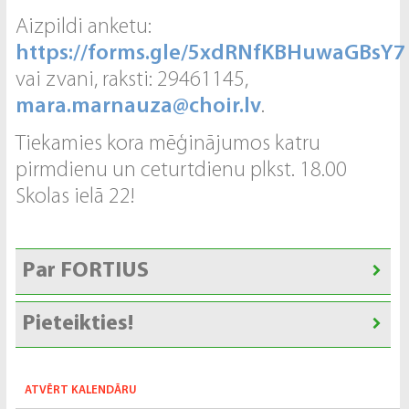
Aizpildi anketu:
https://forms.gle/5xdRNfKBHuwaGBsY7
vai zvani, raksti: 29461145,
mara.marnauza@choir.lv
.
Tiekamies kora mēģinājumos katru
pirmdienu un ceturtdienu plkst. 18.00
Skolas ielā 22!
Par FORTIUS
Pieteikties!
ATVĒRT KALENDĀRU