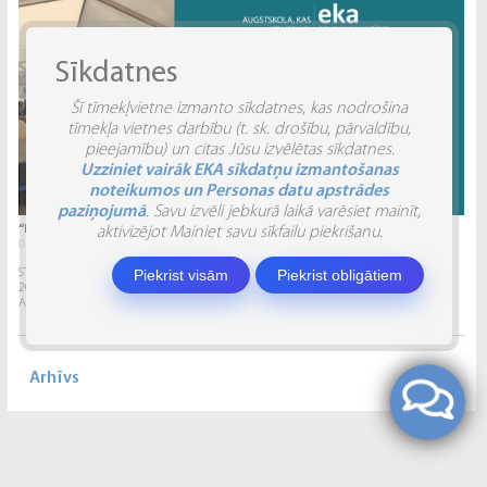
Sīkdatnes
Šī tīmekļvietne izmanto sīkdatnes, kas nodrošina
tīmekļa vietnes darbību (t. sk. drošību, pārvaldību,
pieejamību) un citas Jūsu izvēlētas sīkdatnes.
Uzziniet vairāk EKA sīkdatņu izmantošanas
noteikumos un Personas datu apstrādes
paziņojumā
. Savu izvēli jebkurā laikā varēsiet mainīt,
“INVENTIO 2026” ATSKATS
aktivizējot Mainiet savu sīkfailu piekrišanu.
04.06.2026.
Piekrist visām
Piekrist obligātiem
STUDĒJOŠO STARPTAUTISKĀ ZINĀTNISKI PRAKTISKĀ KONFERENCE “INVENTIO 2026”.
2026. gada 29. un 30. maijā Ekonomikas un kultūras augstskola sadarbībā ar
Alberta Koledžu organizēja Studējošo...
Arhīvs