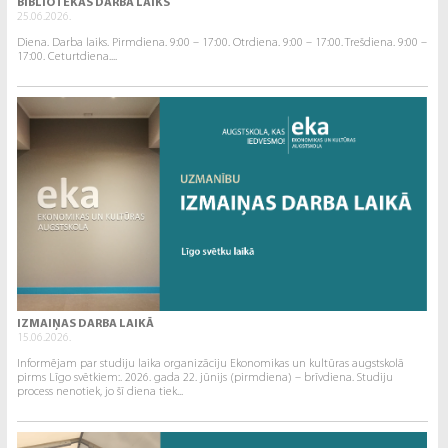
BIBLIOTĒKAS DARBA LAIKS
25.06.2026.
Diena. Darba laiks. Pirmdiena. 9:00 – 17:00. Otrdiena. 9:00 – 17:00. Trešdiena. 9:00 –
17:00. Ceturtdiena....
IZMAIŅAS DARBA LAIKĀ
15.06.2026.
Informējam par studiju laika organizāciju Ekonomikas un kultūras augstskolā
pirms Līgo svētkiem:. 2026. gada 22. jūnijs (pirmdiena) – brīvdiena. Studiju
process nenotiek, jo šī diena tiek...