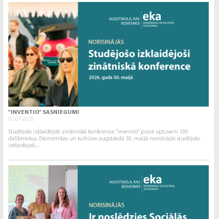
"INVENTIO" SASNIEGUMI
07.07.2026.
Studējošo izklaidējoši zinātniskā konference “Inventio” pulcē aptuveni 100
dalībniekus. Ekonomikas un kultūras augstskolā 30. maijā norisinājās studējošo
izklaidējoši...