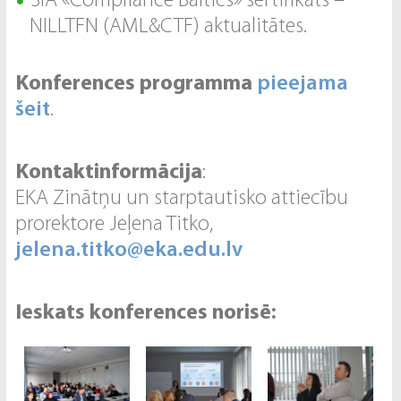
SIA «Compliance Baltics» sertifikāts –
NILLTFN (AML&CTF) aktualitātes.
Konferences programma
pieejama
šeit
.
Kontaktinformācija
:
EKA Zinātņu un starptautisko attiecību
prorektore Jeļena Titko,
jelena.titko@eka.edu.lv
Ieskats konferences norisē: