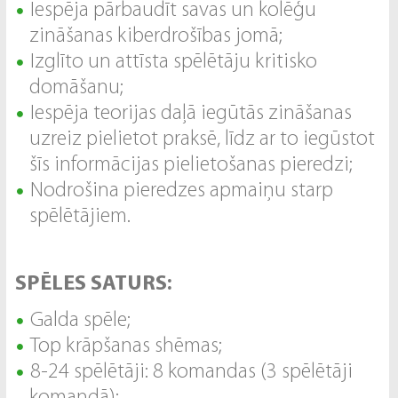
Iespēja pārbaudīt savas un kolēģu
zināšanas kiberdrošības jomā;
Izglīto un attīsta spēlētāju kritisko
domāšanu;
Iespēja teorijas daļā iegūtās zināšanas
uzreiz pielietot praksē, līdz ar to iegūstot
šīs informācijas pielietošanas pieredzi;
Nodrošina pieredzes apmaiņu starp
spēlētājiem.
SPĒLES SATURS:
Galda spēle;
Top krāpšanas shēmas;
8-24 spēlētāji: 8 komandas (3 spēlētāji
komandā);