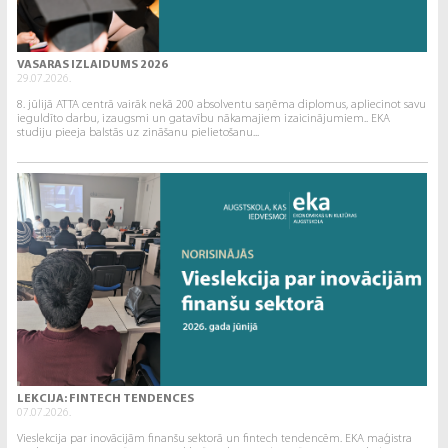
VASARAS IZLAIDUMS 2026
29.07.2026.
8. jūlijā ATTA centrā vairāk nekā 200 absolventu saņēma diplomus, apliecinot savu
ieguldīto darbu, izaugsmi un gatavību nākamajiem izaicinājumiem.. EKA
studiju pieeja balstās uz zināšanu pielietošanu...
LEKCIJA: FINTECH TENDENCES
07.07.2026.
Vieslekcija par inovācijām finanšu sektorā un fintech tendencēm. EKA maģistra