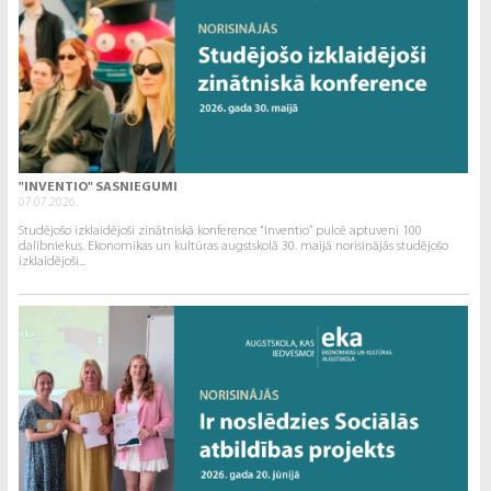
"INVENTIO" SASNIEGUMI
07.07.2026.
Studējošo izklaidējoši zinātniskā konference “Inventio” pulcē aptuveni 100
dalībniekus. Ekonomikas un kultūras augstskolā 30. maijā norisinājās studējošo
izklaidējoši...