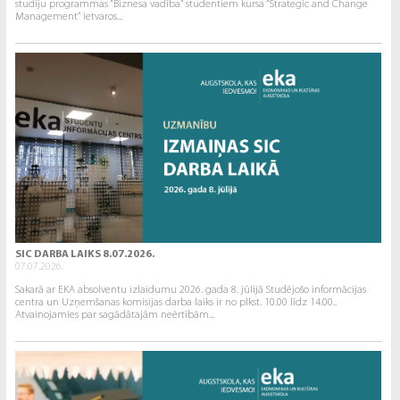
studiju programmas “Biznesa vadība” studentiem kursa “Strategic and Change
Management” ietvaros...
SIC DARBA LAIKS 8.07.2026.
07.07.2026.
Sakarā ar EKA absolventu izlaidumu 2026. gada 8. jūlijā Studējošo informācijas
centra un Uzņemšanas komisijas darba laiks ir no plkst. 10.00 līdz 14.00..
Atvainojamies par sagādātajām neērtībām...