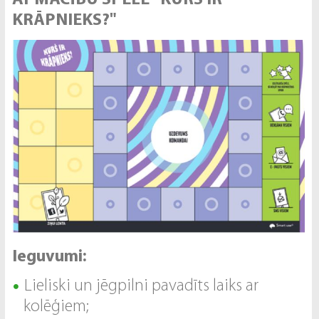
APMĀCĪBU SPĒLE "KURŠ IR
KRĀPNIEKS?"
Ieguvumi:
Lieliski un jēgpilni pavadīts laiks ar
kolēģiem;