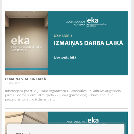
IZMAIŅAS DARBA LAIKĀ
15.06.2026.
Informējam par studiju laika organizāciju Ekonomikas un kultūras augstskolā
pirms Līgo svētkiem:. 2026. gada 22. jūnijs (pirmdiena) – brīvdiena. Studiju
process nenotiek, jo šī diena tiek...