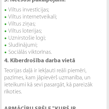
3. Neesoši pakalpojumi:
Viltus investīcijas;
Viltus internetveikali;
Viltus ziņas;
Viltus loterijas;
Uznirstošie logi;
Sludinājumi;
Sociālās viktorīnas.
4. Kiberdrošība darba vietā
Teorijas daļā ir iekļauti reāli piemēri,
pazīmes, kam jāpievērš uzmanība, un
ieteikumi kā sevi pasargāt, kā pareizāk
rīkoties.