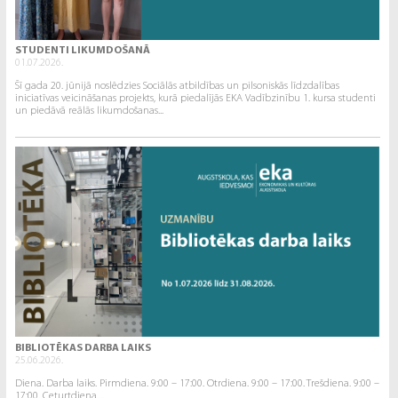
STUDENTI LIKUMDOŠANĀ
01.07.2026.
Šī gada 20. jūnijā noslēdzies Sociālās atbildības un pilsoniskās līdzdalības
iniciatīvas veicināšanas projekts, kurā piedalījās EKA Vadībzinību 1. kursa studenti
un piedāvā reālās likumdošanas...
BIBLIOTĒKAS DARBA LAIKS
25.06.2026.
Diena. Darba laiks. Pirmdiena. 9:00 – 17:00. Otrdiena. 9:00 – 17:00. Trešdiena. 9:00 –
17:00. Ceturtdiena....