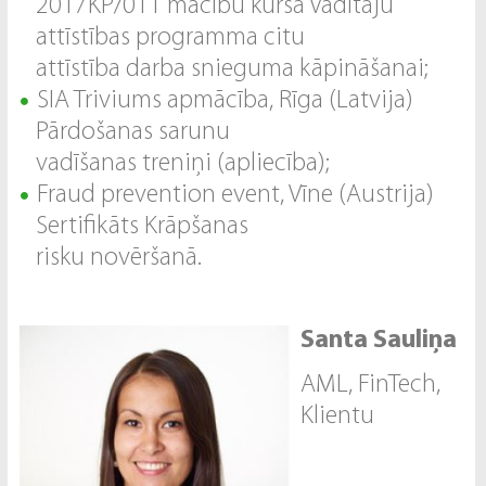
2017KP/011 mācību kursā Vadītāju
attīstības programma citu
attīstība darba snieguma kāpināšanai;
SIA Triviums apmācība, Rīga (Latvija)
Pārdošanas sarunu
vadīšanas treniņi (apliecība);
Fraud prevention event, Vīne (Austrija)
Sertifikāts Krāpšanas
risku novēršanā.
Santa Sauliņa
AML, FinTech,
Klientu