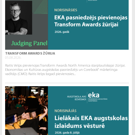
TRANSFORM AWARDS ŽŪRIJA
05.08.2026.
Raitis Velps pievienojas Transform Awards North America starptautiskajai žūrijai.
Ekonomikas un Kultūras augstskolas pasniedzējs un Corebook° mārketinga
vadītājs (CMO) Raitis Velps šogad pievienosies...