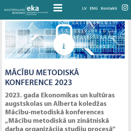
LV
ENG
Kontakti
MĀCĪBU METODISKĀ
KONFERENCE 2023
2023. gada Ekonomikas un kultūras
augstskolas un Alberta koledžas
Mācību-metodiskā konferences
„Mācību metodiskā un zinātniskā
darba organizācija studiju procesā”