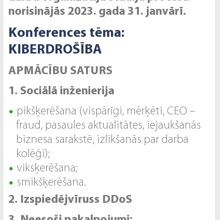
norisinājās 2023. gada 31. janvārī.
Konferences tēma:
KIBERDROŠĪBA
APMĀCĪBU SATURS
1. Sociālā inženierija
pikšķerēšana (vispārīgi, mērķēti, CEO –
fraud, pasaules aktualitātes, iejaukšanās
biznesa sarakstē, izlikšanās par darba
kolēģi);
viksķerēšana;
smikšķerēšana.
2. Izspiedējvīruss DDoS