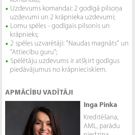
Uzdevums komandai: 2 godīgā pilsoņa
uzdevumi un 2 krāpnieka uzdevumi;
Lomu spēles - godīgais pilsonis un
krāpnieks;
2 spēles uzvarētāji: "Naudas magnāts" un
"Attiecību guru";
Spēlētāju uzdevums ir atšķirt godīgus
piedāvājumus no krāpnieciskiem.
APMĀCĪBU VADĪTĀJI
Inga Pinka
Kreditēšana,
AML, parādu
piedziņa