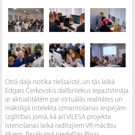
Otrā daļa notika tiešsaistē, un tās laikā
Edgars Čerkovskis dalībniekus iepazīstināja
ar aktualitātēm par virtuālās realitātes un
mākslīgā intelekta izmantošanas iespējām
izglītības jomā, kā arī VILESA projekta
īstenošanas laikā radītajiem VR mācību
rīkiem. Pasākumā piedalījās Rīgas