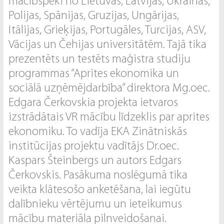
mācībspēki no Lietuvas, Latvijas, Ukrainas,
Polijas, Spānijas, Gruzijas, Ungārijas,
Itālijas, Grieķijas, Portugāles, Turcijas, ASV,
Vācijas un Čehijas universitātēm. Tajā tika
prezentēts un testēts maģistra studiju
programmas “Aprites ekonomika un
sociālā uzņēmējdarbība” direktora Mg.oec.
Edgara Čerkovskia projekta ietvaros
izstrādātais VR mācību līdzeklis par aprites
ekonomiku. To vadīja EKA Zinātniskās
institūcijas projektu vadītājs Dr.oec.
Kaspars Šteinbergs un autors Edgars
Čerkovskis. Pasākuma noslēgumā tika
veikta klātesošo anketēšana, lai iegūtu
dalībnieku vērtējumu un ieteikumus
mācību materiāla pilnveidošanai.