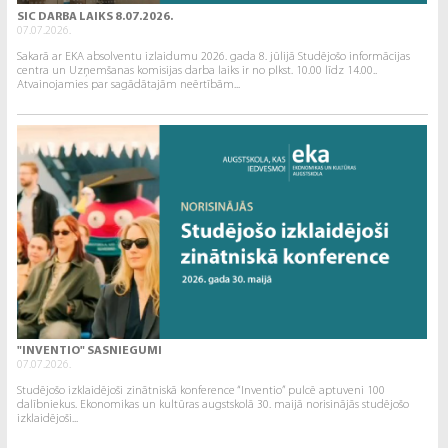
SIC DARBA LAIKS 8.07.2026.
07.07.2026.
Sakarā ar EKA absolventu izlaidumu 2026. gada 8. jūlijā Studējošo informācijas
centra un Uzņemšanas komisijas darba laiks ir no plkst. 10.00 līdz 14.00..
Atvainojamies par sagādātajām neērtībām...
"INVENTIO" SASNIEGUMI
07.07.2026.
Studējošo izklaidējoši zinātniskā konference “Inventio” pulcē aptuveni 100
dalībniekus. Ekonomikas un kultūras augstskolā 30. maijā norisinājās studējošo
izklaidējoši...