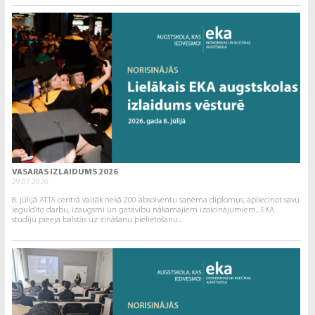
VASARAS IZLAIDUMS 2026
29.07.2026.
8. jūlijā ATTA centrā vairāk nekā 200 absolventu saņēma diplomus, apliecinot savu
ieguldīto darbu, izaugsmi un gatavību nākamajiem izaicinājumiem.. EKA
studiju pieeja balstās uz zināšanu pielietošanu...