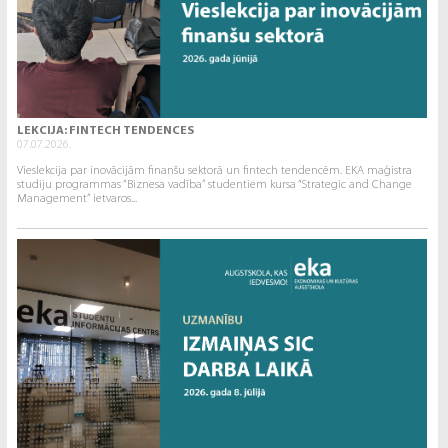
LEKCIJA: FINTECH TENDENCES
07.07.2026.
Vieslekcija par inovācijām finanšu sektorā un fintech tendencēm. EKA maģistra
studiju programmas “Biznesa vadība” studentiem kursa “Strategic and Change
Management” ietvaros...