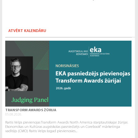
ATVĒRT KALENDĀRU
TRANSFORM AWARDS ŽŪRIJA
05.08.2026.
Raitis Velps pievienojas Transform Awards North America starptautiskajai žūrijai.
Ekonomikas un Kultūras augstskolas pasniedzējs un Corebook° mārketinga
vadītājs (CMO) Raitis Velps šogad pievienosies...