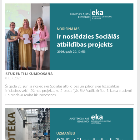
STUDENTI LIKUMDOŠANĀ
01.07.2026.
Šī gada 20. jūnijā noslēdzies Sociālās atbildības un pilsoniskās līdzdalības
iniciatīvas veicināšanas projekts, kurā piedalījās EKA Vadībzinību 1. kursa studenti
un piedāvā reālās likumdošanas...