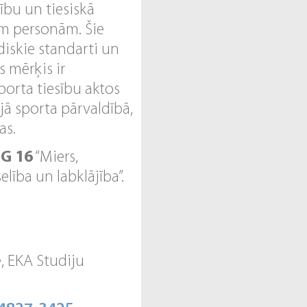
tību un tiesiskā
ām personām. Šie
idiskie standarti un
s mērķis ir
orta tiesību aktos
jā sporta pārvaldībā,
as.
G 16
“Miers,
selība un labklājība”.
e, EKA Studiju