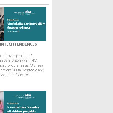
 FINTECH TENDENCES
par inovācijām finanšu
fintech tendencēm. EKA
tudiju programmas “Biznesa
dentiem kursa “Strategic and
gement” ietvaros...