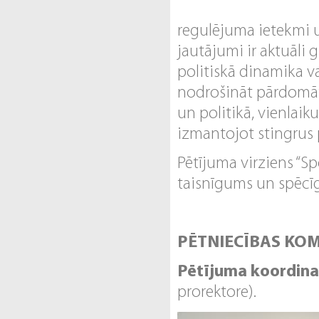
regulējuma ietekmi u
jautājumi ir aktuāli 
politiskā dinamika va
nodrošināt pārdomātu
un politikā, vienlaik
izmantojot stingrus 
Pētījuma virziens “Spo
taisnīgums un spēcīga
PĒTNIECĪBAS KO
Pētījuma koordina
prorektore).