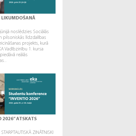
I LIKUMDOŠANĀ
jūnijā noslēdzies Sociālās
n pilsoniskās līdzdalības
veicināšanas projekts, kurā
EKA Vadībzinību 1. kursa
 piedāvā reālās
s...
O 2026” ATSKATS
STARPTAUTISKĀ ZINĀTNISKI