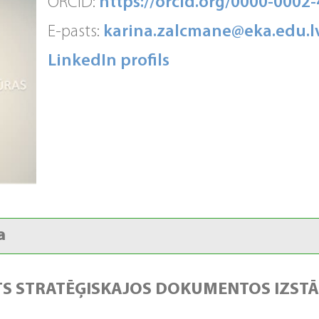
ORCID:
https://orcid.org/0000-0002
E-pasts:
karina.zalcmane@eka.edu.l
LinkedIn profils
a
TS STRATĒĢISKAJOS DOKUMENTOS IZSTĀ