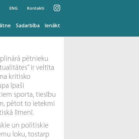
ENG
Kontakti
nātne
Sadarbība
Ienākt
iplinārā pētnieku
alitātes” ir veltīta
ma kritisko
upa īpaši
iem sporta, tiesību
m, pētot to ietekmi
iskā līmenī.
skie un politiskie
ēmu loku, tostarp