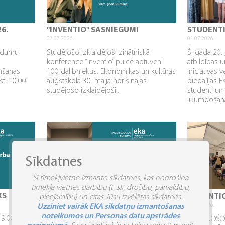
26.
"INVENTIO" SASNIEGUMI
STUDENT
07.07.2026.
01.07.2026.
aidumu
Studējošo izklaidējoši zinātniskā
Šī gada 20. 
konference “Inventio” pulcē aptuveni
atbildības u
mšanas
100 dalībniekus. Ekonomikas un kultūras
iniciatīvas 
st. 10.00
augstskolā 30. maijā norisinājās
piedalījās 
studējošo izklaidējoši...
studenti un
likumdošana
Sīkdatnes
Šī tīmekļvietne izmanto sīkdatnes, kas nodrošina
tīmekļa vietnes darbību (t. sk. drošību, pārvaldību,
KS
IZMAIŅAS DARBA LAIKĀ
“INVENTI
pieejamību) un citas Jūsu izvēlētas sīkdatnes.
15.06.2026.
04.06.2026.
Uzziniet vairāk EKA sīkdatņu izmantošanas
noteikumos un Personas datu apstrādes
 9:00 –
Informējam par studiju laika organizāciju
STUDĒJOŠO 