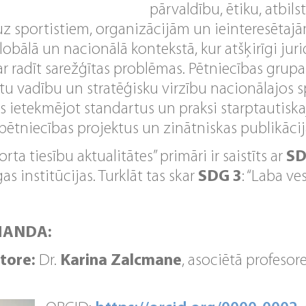
pārvaldību, ētiku, atbils
z sportistiem, organizācijām un ieinteresētaj
globālā un nacionālā kontekstā, kur atšķirīgi jur
r radīt sarežģītas problēmas. Pētniecības grupa
 vadību un stratēģisku virzību nacionālajos sp
us ietekmējot standartus un praksi starptautiska
pētniecības projektus un zinātniskas publikācij
rta tiesību aktualitātes” primāri ir saistīts ar
SD
s institūcijas. Turklāt tas skar
SDG 3
: “Laba ve
MANDA:
tore:
Dr.
Karina Zalcmane
, asociētā profesor