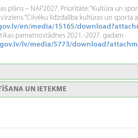
bas plāns – NAP2027. Prioritāte: “Kultūra un spor
, virziens “Cilvēku līdzdalība kultūras un sporta ak
.gov.lv/en/media/15165/download?attac
litikas pamatnostādnes 2021.-2027. gadam
.gov.lv/lv/media/5773/download?attach
TĪŠANA UN IETEKME