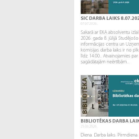
SIC DARBA LAIKS 8.07.20
07.07.2026.
Sakarā ar EKA absolventu izl
2026. gada 8. jūlijā Studējošo
informācijas centra un Uzņe
komisijas darba laiks ir no plk
līdz 14.00.. Atvainojamies par
sagādātajām neērtībām...
BIBLIOTĒKAS DARBA LAI
25.06.2026.
Diena. Darba laiks. Pirmdiena.