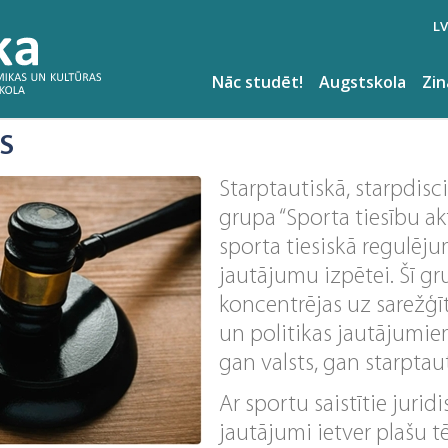
LV
Nāc studēt!
Augstskola
Zi
AS
Starptautiskā, starpdisc
grupa “Sporta tiesību aktu
sporta tiesiskā regulēju
jautājumu izpētei. Šī gr
koncentrējas uz sarežģīt
un politikas jautājumie
gan valsts, gan starptaut
Ar sportu saistītie juridi
jautājumi ietver plašu t