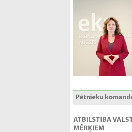
Pētnieku komand
ATBILSTĪBA VALS
MĒRĶIEM