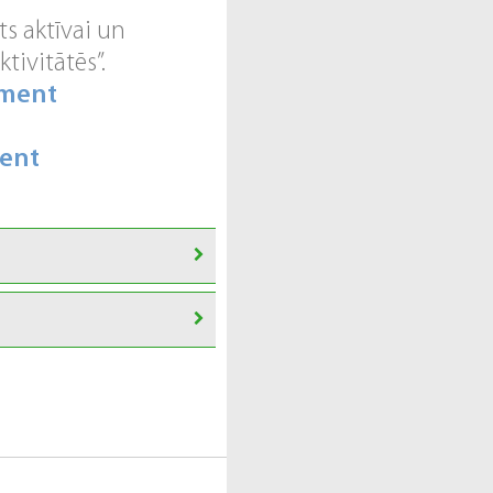
ts aktīvai un
tivitātēs”.
hment
ment