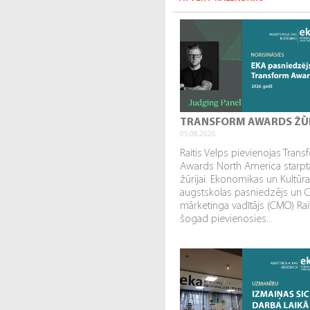
TRANSFORM AWARDS ŽŪ
05.08.2026.
Raitis Velps pievienojas Tran
Awards North America starpta
žūrijai. Ekonomikas un Kultūr
augstskolas pasniedzējs un 
mārketinga vadītājs (CMO) Rai
šogad pievienosies...