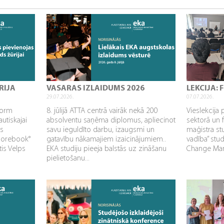
RIJA
VASARAS IZLAIDUMS 2026
LEKCIJA:
29.07.2026.
07.07.2026.
sform
8. jūlijā ATTA centrā vairāk nekā 200
Vieslekcija 
utiskajai
absolventu saņēma diplomus, apliecinot
sektorā un 
as
savu ieguldīto darbu, izaugsmi un
maģistra s
Corebook°
gatavību nākamajiem izaicinājumiem..
vadība” stu
tis Velps
EKA studiju pieeja balstās uz zināšanu
Change Mana
pielietošanu...