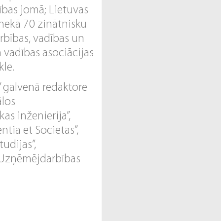
ības jomā; Lietuvas
 nekā 70 zinātnisku
bības, vadības un
n vadības asociācijas
le.
” galvenā redaktore
ālos
s inženierija”,
ntia et Societas”,
udijas”,
 “Uzņēmējdarbības