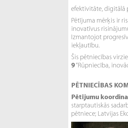
efektivitāte, digitāl
Pētījuma mērķis ir ri
inovatīvus risinājum
Izmantojot progresīvu
iekļautību.
Šis pētniecības virzien
9
“Rūpniecība, inovāci
PĒTNIECĪBAS KO
Pētījumu koordina
starptautiskās sadar
pētniece; Latvijas Ek