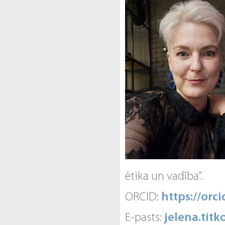
ētika un vadība”.
ORCID:
https://orc
E-pasts:
jelena.tit