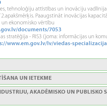
m
es, tehnoloģiju attīstības un inovāciju vadlīnija
2.apakšmērķis. Paaugstināt inovācijas kapacitā
o un ekonomisko vērtību
k.gov.lv/documents/7053
jas stratēģija - RIS3 (joma: informācijas un kom
s://www.em.gov.lv/lv/viedas-specializacijas
TĪŠANA UN IETEKME
NDUSTRIJU, AKADĒMISKO UN PUBLISKO 