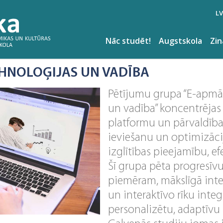
LV
Nāc studēt!
Augstskola
Zi
HNOLOĢIJAS UN VADĪBA
Pētījumu grupa “E-apmā
un vadība” koncentrējas
platformu un pārvaldības
ieviešanu un optimizācij
izglītības pieejamību, efe
Šī grupa pēta progresīv
piemēram, mākslīgā intel
un interaktīvo rīku integ
personalizētu, adaptīvu