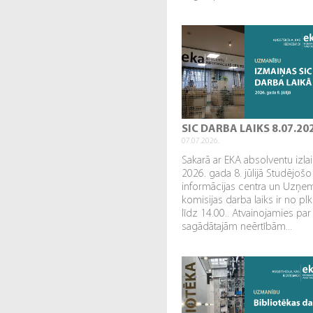
SIC DARBA LAIKS 8.07.20
07.07.2026.
Sakarā ar EKA absolventu izl
2026. gada 8. jūlijā Studējošo
informācijas centra un Uzņe
komisijas darba laiks ir no plk
līdz 14.00.. Atvainojamies par
sagādātajām neērtībām...