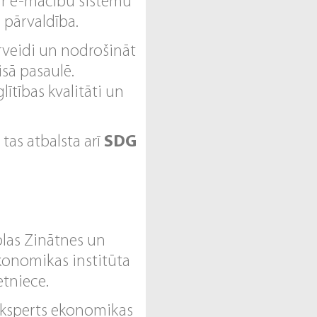
ir e-mācību sistēmu
 pārvaldība.
ārveidi un nodrošināt
sā pasaulē.
ītības kvalitāti un
, tas atbalsta arī
SDG
olas Zinātnes un
Ekonomikas institūta
etniece.
 eksperts ekonomikas