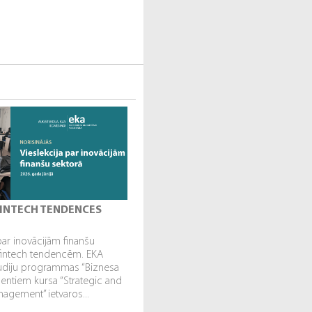
 FINTECH TENDENCES
par inovācijām finanšu
fintech tendencēm. EKA
tudiju programmas “Biznesa
dentiem kursa “Strategic and
gement” ietvaros...