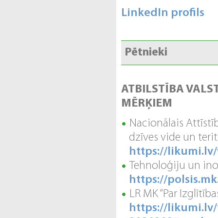
LinkedIn profils
Pētnieki
ATBILSTĪBA VALS
MĒRĶIEM
Nacionālais Attīstī
dzīves vide un terit
https://likumi.
Tehnoloģiju un inov
https://polsis.m
LR MK “Par Izglītī
https://likumi.l