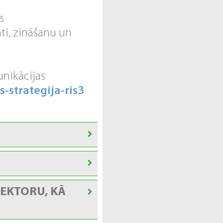
s
ti, zināšanu un
unikācijas
-strategija-ris3
SEKTORU, KĀ