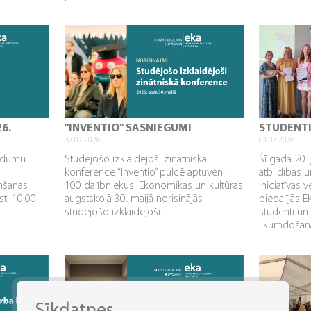
26.
"INVENTIO" SASNIEGUMI
STUDENT
07.07.2026.
01.07.2026.
aidumu
Studējošo izklaidējoši zinātniskā
Šī gada 20. 
konference “Inventio” pulcē aptuveni
atbildības u
mšanas
100 dalībniekus. Ekonomikas un kultūras
iniciatīvas 
st. 10.00
augstskolā 30. maijā norisinājās
piedalījās 
studējošo izklaidējoši...
studenti un
likumdošana