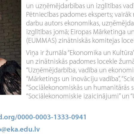
un uzņēmējdarbības un izglītības vad
Pētniecības padomes eksperts; vairāk
darbu autors ekonomikas, uzņēmējdar
izglītības jomā; Eiropas Mārketinga u
(EUMMAS) zinātniskās komitejas locek
Viņa ir žurnāla “Ekonomika un Kultūra
un zinātniskās padomes locekle žurn
“Uzņēmējdarbība, vadība un ekonomika
“Mārketings un inovāciju vadība”, “Scie
“Sociālekonomiskās un humanitārās st
“Sociālekonomiskie izaicinājumi” un
id.org/0000-0003-1333-0941
ko@eka.edu.lv