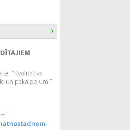
DĪTAJIEM
te: ““Kvalitatīva
vide un pakalpojumi”
am”
pamatnostadnem-