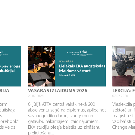
RIJA
VASARAS IZLAIDUMS 2026
LEKCIJA:
29.07.2026.
07.07.2026.
sform
8. jūlijā ATTA centrā vairāk nekā 200
Vieslekcija 
utiskajai
absolventu saņēma diplomus, apliecinot
sektorā un 
as
savu ieguldīto darbu, izaugsmi un
maģistra s
Corebook°
gatavību nākamajiem izaicinājumiem..
vadība” stu
tis Velps
EKA studiju pieeja balstās uz zināšanu
Change Mana
pielietošanu...