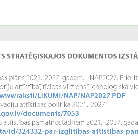
TS STRATĒĢISKAJOS DOKUMENTOS IZSTĀ
bas plāns 2021.-2027. gadam. - NAP2027. Prioritā
oriju attīstība”, rīcības virziens “Tehnoloģiskā 
lv/wwwraksti/LIKUMI/NAP/NAP2027.PDF
āciju attīstības politika 2021.-2027.
k.gov.lv/documents/7053
bas attīstības pamatnostādnēm 2021.–2027. gad
v/ta/id/324332-par-izglitibas-attistibas-