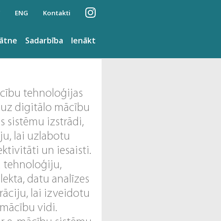
ENG
Kontakti
nātne
Sadarbība
Ienākt
cību tehnoloģijas
 uz digitālo mācību
 sistēmu izstrādi,
u, lai uzlabotu
ktivitāti un iesaisti.
u tehnoloģiju,
ekta, datu analīzes
rāciju, lai izveidotu
 mācību vidi.