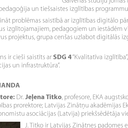
Galvenās studiju jomas 
ā pedagoģija un tiešsaistes izglītības programmu
sināt problēmas saistībā ar izglītības digitālo p
us izglītojamajiem, pedagogiem un iestādēm vi
s projektus, grupa cenšas uzlabot digitālās izgl
s ir cieši saistīts ar
SDG 4
“Kvalitatīva izglītība”
jas un infrastruktūra”.
MANDA
tore:
Dr.
Jeļena Titko
, profesore, EKA augstsk
bības prorektore; Latvijas Zinātņu akadēmijas 
onomistu asociācijas (Latvija) priekšsēdētāja vi
J. Titko ir Latvijas Zinātnes padomes