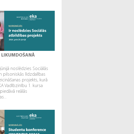
I LIKUMDOŠANĀ
jūnijā noslēdzies Sociālās
n pilsoniskās līdzdalības
veicināšanas projekts, kurā
EKA Vadībzinību 1. kursa
 piedāvā reālās
s...