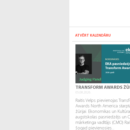
ATVĒRT KALENDĀRU
TRANSFORM AWARDS ŽŪ
05.08.2026.
Raitis Velps pievienojas Tran
Awards North America starpta
žūrijai. Ekonomikas un Kultūr
augstskolas pasniedzējs un 
mārketinga vadītājs (CMO) Rai
šogad pievienosies...