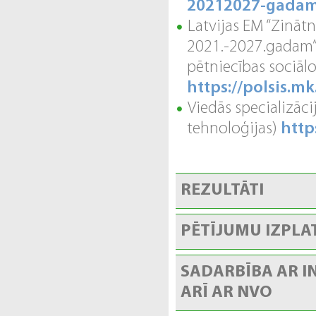
20212027-gada
Latvijas EM “Zinātn
2021.-2027.gadam” 
pētniecības sociāl
https://polsis.m
Viedās specializāci
tehnoloģijas)
http
REZULTĀTI
PĒTĪJUMU IZPLA
SADARBĪBA AR I
ARĪ AR NVO