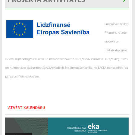
PROJEKTA AKTIVITĀTES
Eiropas Savienības
finansēts. Paustie
viedokļi un
uzskati atspoguļo
autora(-u) personīgos uzskatus un ne vienmēr sakrīt ar Eiropas Savienības vai Eiropas Izglītības
un Kultūras izpildaģentūras (EACEA) viedokli. Ne Eiropas Savienība, ne EACEA nenes atbildību
par paustajiem uzskatiem.
ATVĒRT KALENDĀRU