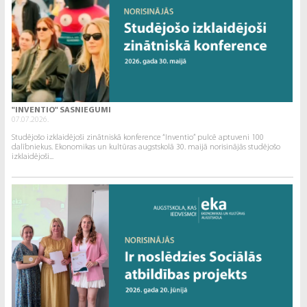
"INVENTIO" SASNIEGUMI
07.07.2026.
Studējošo izklaidējoši zinātniskā konference “Inventio” pulcē aptuveni 100
dalībniekus. Ekonomikas un kultūras augstskolā 30. maijā norisinājās studējošo
izklaidējoši...