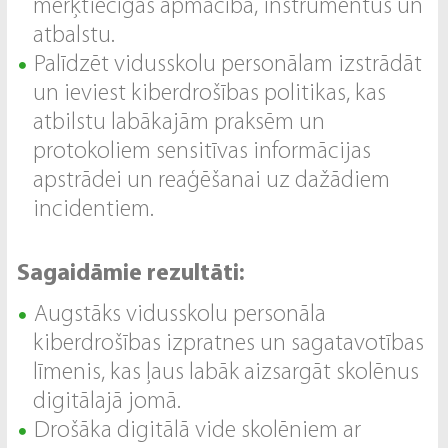
mērķtiecīgas apmācība, instrumentus un
atbalstu.
Palīdzēt vidusskolu personālam izstrādāt
un ieviest kiberdrošības politikas, kas
atbilstu labākajām praksēm un
protokoliem sensitīvas informācijas
apstrādei un reaģēšanai uz dažādiem
incidentiem.
Sagaidāmie rezultāti:
Augstāks vidusskolu personāla
kiberdrošības izpratnes un sagatavotības
līmenis, kas ļaus labāk aizsargāt skolēnus
digitālajā jomā.
Drošāka digitālā vide skolēniem ar