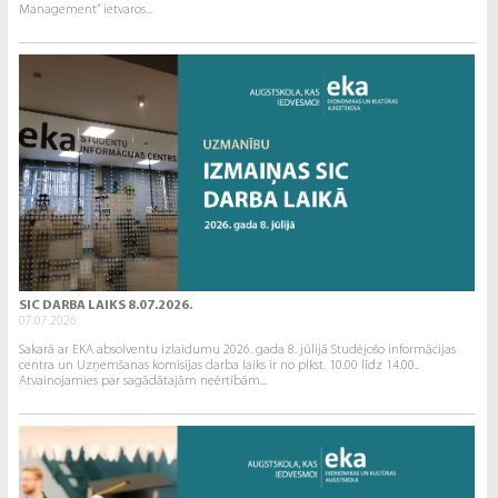
Management” ietvaros...
SIC DARBA LAIKS 8.07.2026.
07.07.2026.
Sakarā ar EKA absolventu izlaidumu 2026. gada 8. jūlijā Studējošo informācijas
centra un Uzņemšanas komisijas darba laiks ir no plkst. 10.00 līdz 14.00..
Atvainojamies par sagādātajām neērtībām...