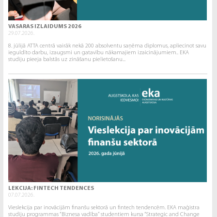
VASARAS IZLAIDUMS 2026
29.07.2026.
8. jūlijā ATTA centrā vairāk nekā 200 absolventu saņēma diplomus, apliecinot savu
ieguldīto darbu, izaugsmi un gatavību nākamajiem izaicinājumiem.. EKA
studiju pieeja balstās uz zināšanu pielietošanu...
LEKCIJA: FINTECH TENDENCES
07.07.2026.
Vieslekcija par inovācijām finanšu sektorā un fintech tendencēm. EKA maģistra
studiju programmas “Biznesa vadība” studentiem kursa “Strategic and Change