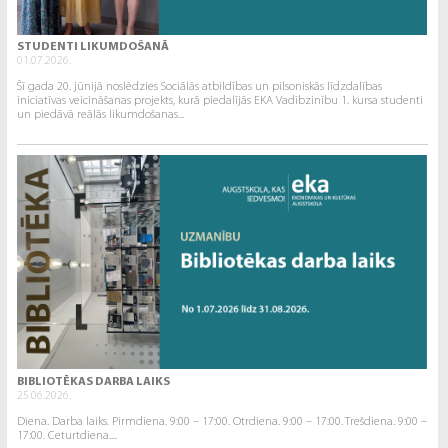
STUDENTI LIKUMDOŠANĀ
01.07.2026.
Šī gada 20. jūnijā noslēdzies Sociālās atbildības un pilsoniskās līdzdalības
iniciatīvas veicināšanas projekts, kurā piedalījās EKA Vadībzinību 1. kursa studenti
un piedāvā reālās likumdošanas...
BIBLIOTĒKAS DARBA LAIKS
25.06.2026.
Diena. Darba laiks. Pirmdiena. 9:00 – 17:00. Otrdiena. 9:00 – 17:00. Trešdiena. 9:00 –
17:00. Ceturtdiena....