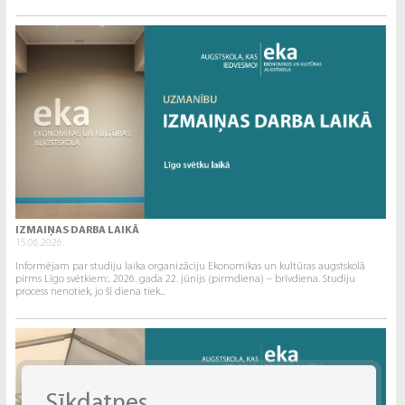
IZMAIŅAS DARBA LAIKĀ
15.06.2026.
Informējam par studiju laika organizāciju Ekonomikas un kultūras augstskolā
pirms Līgo svētkiem:. 2026. gada 22. jūnijs (pirmdiena) – brīvdiena. Studiju
process nenotiek, jo šī diena tiek...
Sīkdatnes