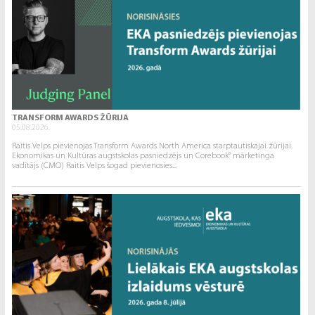
TRANSFORM AWARDS ŽŪRIJA
05.08.2026.
Raitis Velps pievienojas Transform Awards North America starptautiskajai žūrijai.
Ekonomikas un Kultūras augstskolas pasniedzējs un Corebook° mārketinga
vadītājs (CMO) Raitis Velps šogad pievienosies...