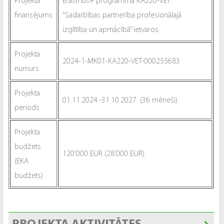
Projekta
Erasmus+ programma KA220-VET
finansējums
“Sadarbības partnerība profesionālajā
izglītība un apmācībā” ietvaros
Projekta
2024-1-MK01-KA220-VET-000255683
numurs
Projekta
01.11.2024.-31.10.2027. (36 mēneši)
periods
Projekta
budžets
120’000 EUR (28’000 EUR)
(EKA
budžets)