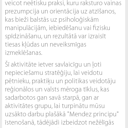
veicot neētisku praksi, kuru raksturo vainas
prezumpcija un orientācija uz atzīšanos,
kas bieži balstās uz psiholoģiskām
manipulācijām, iebiedēšanu vai fizisku
spīdzināšanu, un rezultātā var izraisīt
tiesas kļūdas un neveiksmīgas
izmeklēšanas.
Šī aktivitāte ietver savlaicīgu un ļoti
nepieciešamu stratēģiju, lai veidotu
pētnieku, praktiķu un politikas veidotāju
reģionālos un valsts mēroga tīklus, kas
sadarbotos gan savā starpā, gan ar
aktivitātes grupu, lai turpinātu mūsu
uzsākto darbu plašākā "Mendez principu"
īstenošanā, tādējādi izbeidzot nežēlīgās