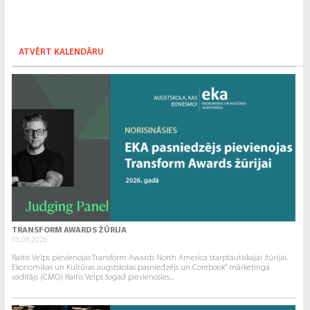
ATVĒRT KALENDĀRU
TRANSFORM AWARDS ŽŪRIJA
05.08.2026.
Raitis Velps pievienojas Transform Awards North America starptautiskajai žūrijai.
Ekonomikas un Kultūras augstskolas pasniedzējs un Corebook° mārketinga
vadītājs (CMO) Raitis Velps šogad pievienosies...