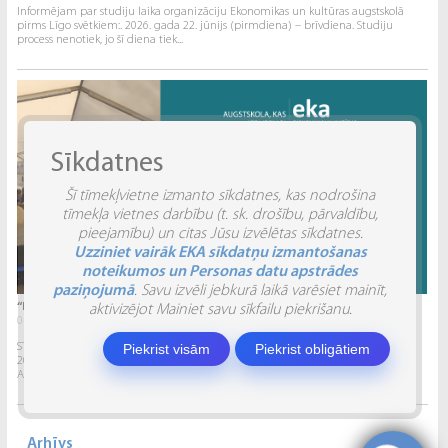
Informējam par studiju laika organizāciju Ekonomikas un kultūras augstskolā
pirms Līgo svētkiem:. 2026. gada 22. jūnijs (pirmdiena) – brīvdiena. Studiju
process nenotiek, jo šī diena tiek...
Sīkdatnes
Šī tīmekļvietne izmanto sīkdatnes, kas nodrošina
tīmekļa vietnes darbību (t. sk. drošību, pārvaldību,
pieejamību) un citas Jūsu izvēlētas sīkdatnes.
Uzziniet vairāk EKA sīkdatņu izmantošanas
noteikumos un Personas datu apstrādes
paziņojumā
. Savu izvēli jebkurā laikā varēsiet mainīt,
“INVENTIO 2026” ATSKATS
aktivizējot Mainiet savu sīkfailu piekrišanu.
04.06.2026.
STUDĒJOŠO STARPTAUTISKĀ ZINĀTNISKI PRAKTISKĀ KONFERENCE “INVENTIO 2026”.
Piekrist visām
Piekrist obligātiem
2026. gada 29. un 30. maijā Ekonomikas un kultūras augstskola sadarbībā ar
Alberta Koledžu organizēja Studējošo...
Arhīvs