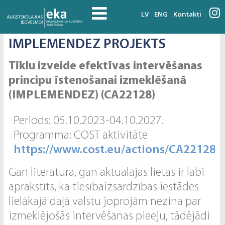
LV
ENG
Kontakti
IMPLEMENDEZ PROJEKTS
Tīklu izveide efektīvas intervēšanas
principu īstenošanai izmeklēšanā
(IMPLEMENDEZ) (CA22128)
Periods: 05.10.2023-04.10.2027.
Programma: COST aktivitāte
https://www.cost.eu/actions/CA22128/
Gan literatūrā, gan aktuālajās lietās ir labi
aprakstīts, ka tiesībaizsardzības iestādes
lielākajā daļā valstu joprojām nezina par
izmeklējošās intervēšanas pieeju, tādējādi