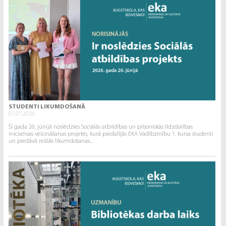
STUDENTI LIKUMDOŠANĀ
01.07.2026.
Šī gada 20. jūnijā noslēdzies Sociālās atbildības un pilsoniskās līdzdalības
iniciatīvas veicināšanas projekts, kurā piedalījās EKA Vadībzinību 1. kursa studenti
un piedāvā reālās likumdošanas...