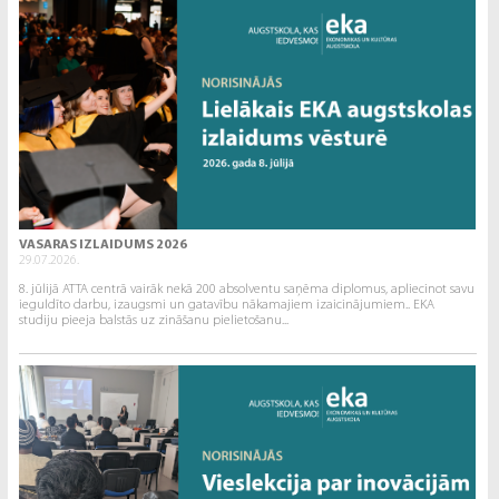
VASARAS IZLAIDUMS 2026
29.07.2026.
8. jūlijā ATTA centrā vairāk nekā 200 absolventu saņēma diplomus, apliecinot savu
ieguldīto darbu, izaugsmi un gatavību nākamajiem izaicinājumiem.. EKA
studiju pieeja balstās uz zināšanu pielietošanu...