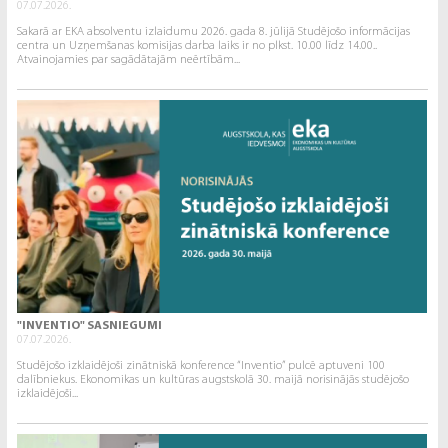
07.07.2026.
Sakarā ar EKA absolventu izlaidumu 2026. gada 8. jūlijā Studējošo informācijas
centra un Uzņemšanas komisijas darba laiks ir no plkst. 10.00 līdz 14.00..
Atvainojamies par sagādātajām neērtībām...
"INVENTIO" SASNIEGUMI
07.07.2026.
Studējošo izklaidējoši zinātniskā konference “Inventio” pulcē aptuveni 100
dalībniekus. Ekonomikas un kultūras augstskolā 30. maijā norisinājās studējošo
izklaidējoši...