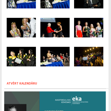
ATVĒRT KALENDĀRU