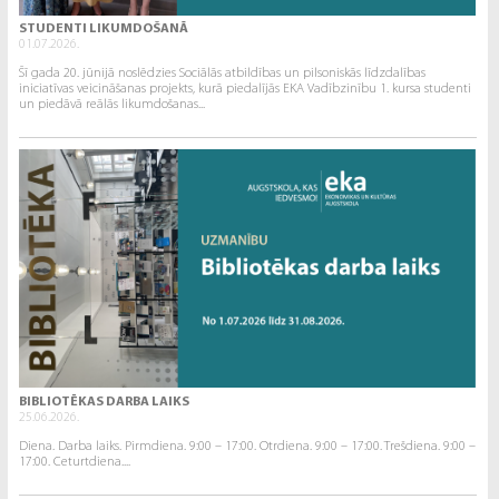
STUDENTI LIKUMDOŠANĀ
01.07.2026.
Šī gada 20. jūnijā noslēdzies Sociālās atbildības un pilsoniskās līdzdalības
iniciatīvas veicināšanas projekts, kurā piedalījās EKA Vadībzinību 1. kursa studenti
un piedāvā reālās likumdošanas...
BIBLIOTĒKAS DARBA LAIKS
25.06.2026.
Diena. Darba laiks. Pirmdiena. 9:00 – 17:00. Otrdiena. 9:00 – 17:00. Trešdiena. 9:00 –
17:00. Ceturtdiena....