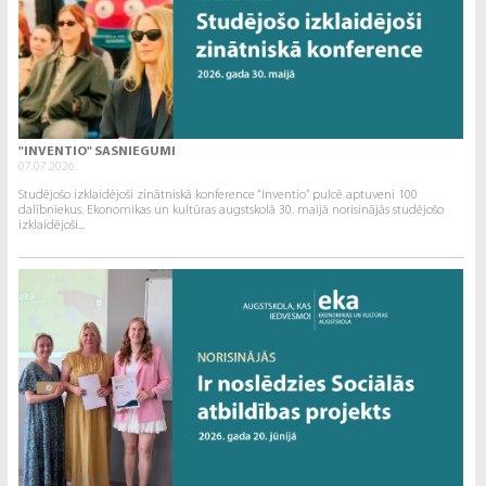
"INVENTIO" SASNIEGUMI
07.07.2026.
Studējošo izklaidējoši zinātniskā konference “Inventio” pulcē aptuveni 100
dalībniekus. Ekonomikas un kultūras augstskolā 30. maijā norisinājās studējošo
izklaidējoši...