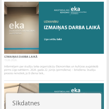
IZMAIŅAS DARBA LAIKĀ
15.06.2026.
Informējam par studiju laika organizāciju Ekonomikas un kultūras augstskolā
pirms Līgo svētkiem:. 2026. gada 22. jūnijs (pirmdiena) – brīvdiena. Studiju
process nenotiek, jo šī diena tiek...
Sīkdatnes