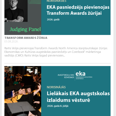
TRANSFORM AWARDS ŽŪRIJA
05.08.2026.
Raitis Velps pievienojas Transform Awards North America starptautiskajai žūrijai.
Ekonomikas un Kultūras augstskolas pasniedzējs un Corebook° mārketinga
vadītājs (CMO) Raitis Velps šogad pievienosies...