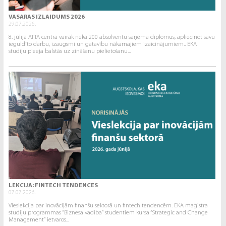
VASARAS IZLAIDUMS 2026
29.07.2026.
8. jūlijā ATTA centrā vairāk nekā 200 absolventu saņēma diplomus, apliecinot savu
ieguldīto darbu, izaugsmi un gatavību nākamajiem izaicinājumiem.. EKA
studiju pieeja balstās uz zināšanu pielietošanu...
LEKCIJA: FINTECH TENDENCES
07.07.2026.
Vieslekcija par inovācijām finanšu sektorā un fintech tendencēm. EKA maģistra
studiju programmas “Biznesa vadība” studentiem kursa “Strategic and Change
Management” ietvaros...