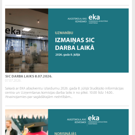
SIC DARBA LAIKS 8.07.2026.
07.07.2026.
Sakarā ar EKA absolventu izlaidumu 2026. gada 8. jūlijā Studējošo informācijas
centra un Uzņemšanas komisijas darba laiks ir no plkst. 10.00 līdz 14.00..
Atvainojamies par sagādātajām neērtībām...