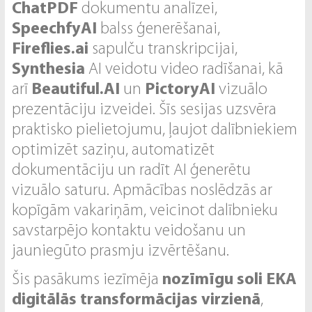
ChatPDF
dokumentu analīzei,
SpeechfyAI
balss ģenerēšanai,
Fireflies.ai
sapulču transkripcijai,
Synthesia
AI veidotu video radīšanai, kā
arī
Beautiful.AI
un
PictoryAI
vizuālo
prezentāciju izveidei. Šīs sesijas uzsvēra
praktisko pielietojumu, ļaujot dalībniekiem
optimizēt saziņu, automatizēt
dokumentāciju un radīt AI ģenerētu
vizuālo saturu. Apmācības noslēdzās ar
kopīgām vakariņām, veicinot dalībnieku
savstarpējo kontaktu veidošanu un
jauniegūto prasmju izvērtēšanu.
Šis pasākums iezīmēja
nozīmīgu soli EKA
digitālās transformācijas virzienā
,