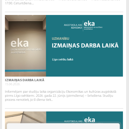
17:00. Ceturtdiena....
IZMAIŅAS DARBA LAIKĀ
15.06.2026.
Informējam par studiju laika organizāciju Ekonomikas un kultūras augstskolā
pirms Līgo svētkiem:. 2026. gada 22. jūnijs (pirmdiena) – brīvdiena. Studiju
process nenotiek, jo šī diena tiek...