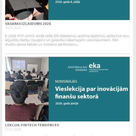
VASARAS IZLAIDUMS 2026
29.07.2026.
8. jūlijā ATTA centrā vairāk nekā 200 absolventu saņēma diplomus, apliecinot savu
ieguldīto darbu, izaugsmi un gatavību nākamajiem izaicinājumiem.. EKA
studiju pieeja balstās uz zināšanu pielietošanu...
LEKCIJA: FINTECH TENDENCES
07.07.2026.