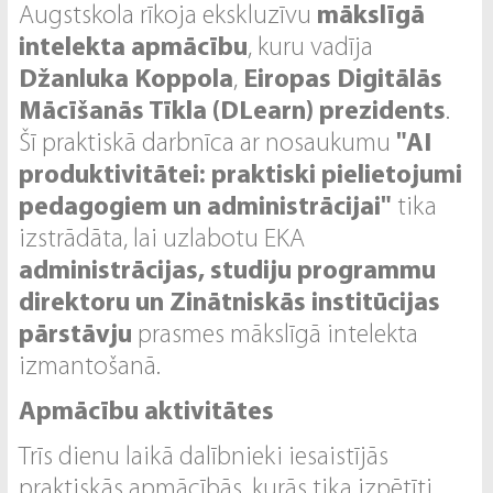
Augstskola rīkoja ekskluzīvu
mākslīgā
intelekta apmācību
, kuru vadīja
Džanluka Koppola
,
Eiropas Digitālās
Mācīšanās Tīkla (DLearn) prezidents
.
Šī praktiskā darbnīca ar nosaukumu
"AI
produktivitātei: praktiski pielietojumi
pedagogiem un administrācijai"
tika
izstrādāta, lai uzlabotu EKA
administrācijas, studiju programmu
direktoru un Zinātniskās institūcijas
pārstāvju
prasmes mākslīgā intelekta
izmantošanā.
Apmācību aktivitātes
Trīs dienu laikā dalībnieki iesaistījās
praktiskās apmācībās, kurās tika izpētīti