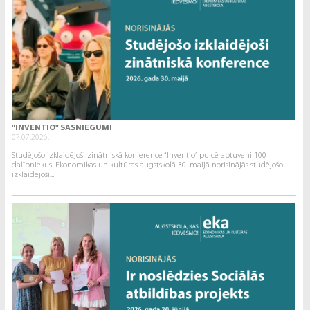
"INVENTIO" SASNIEGUMI
07.07.2026.
Studējošo izklaidējoši zinātniskā konference “Inventio” pulcē aptuveni 100
dalībniekus. Ekonomikas un kultūras augstskolā 30. maijā norisinājās studējošo
izklaidējoši...