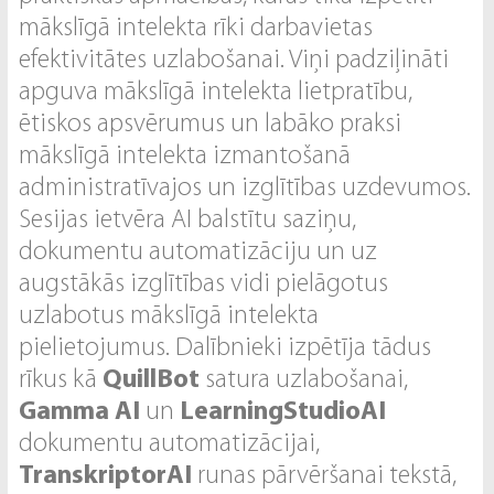
mākslīgā intelekta rīki darbavietas
efektivitātes uzlabošanai. Viņi padziļināti
apguva mākslīgā intelekta lietpratību,
ētiskos apsvērumus un labāko praksi
mākslīgā intelekta izmantošanā
administratīvajos un izglītības uzdevumos.
Sesijas ietvēra AI balstītu saziņu,
dokumentu automatizāciju un uz
augstākās izglītības vidi pielāgotus
uzlabotus mākslīgā intelekta
pielietojumus. Dalībnieki izpētīja tādus
rīkus kā
QuillBot
satura uzlabošanai,
Gamma AI
un
LearningStudioAI
dokumentu automatizācijai,
TranskriptorAI
runas pārvēršanai tekstā,