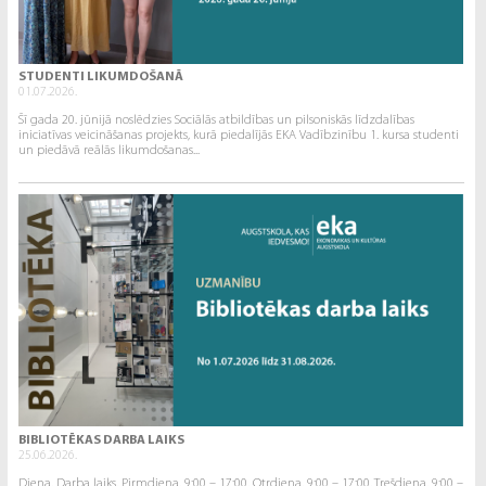
STUDENTI LIKUMDOŠANĀ
01.07.2026.
Šī gada 20. jūnijā noslēdzies Sociālās atbildības un pilsoniskās līdzdalības
iniciatīvas veicināšanas projekts, kurā piedalījās EKA Vadībzinību 1. kursa studenti
un piedāvā reālās likumdošanas...
BIBLIOTĒKAS DARBA LAIKS
25.06.2026.
Diena. Darba laiks. Pirmdiena. 9:00 – 17:00. Otrdiena. 9:00 – 17:00. Trešdiena. 9:00 –