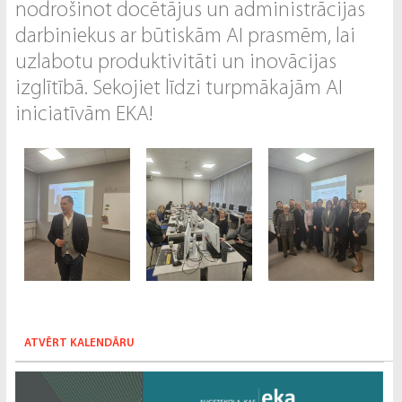
nodrošinot docētājus un administrācijas
darbiniekus ar būtiskām AI prasmēm, lai
uzlabotu produktivitāti un inovācijas
izglītībā. Sekojiet līdzi turpmākajām AI
iniciatīvām EKA!
ATVĒRT KALENDĀRU