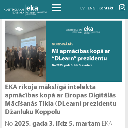
LV
ENG
Kontakti
EKA rīkoja mākslīgā intelekta
apmācības kopā ar Eiropas Digitālās
Mācīšanās Tīkla (DLearn) prezidentu
Džanluku Koppolu
No
2025. gada 3. līdz 5. martam
EKA