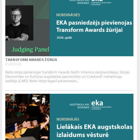
TRANSFORM AWARDS ŽŪRIJA
05.08.2026.
Raitis Velps pievienojas Transform Awards North America starptautiskajai žūrijai.
Ekonomikas un Kultūras augstskolas pasniedzējs un Corebook° mārketinga
vadītājs (CMO) Raitis Velps šogad pievienosies...