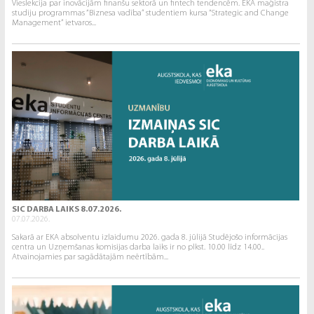
Vieslekcija par inovācijām finanšu sektorā un fintech tendencēm. EKA maģistra
studiju programmas “Biznesa vadība” studentiem kursa “Strategic and Change
Management” ietvaros...
SIC DARBA LAIKS 8.07.2026.
07.07.2026.
Sakarā ar EKA absolventu izlaidumu 2026. gada 8. jūlijā Studējošo informācijas
centra un Uzņemšanas komisijas darba laiks ir no plkst. 10.00 līdz 14.00..
Atvainojamies par sagādātajām neērtībām...