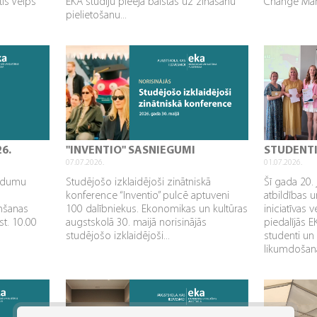
tis Velps
EKA studiju pieeja balstās uz zināšanu
Change Mana
pielietošanu...
26.
"INVENTIO" SASNIEGUMI
STUDENT
07.07.2026.
01.07.2026.
aidumu
Studējošo izklaidējoši zinātniskā
Šī gada 20. 
konference “Inventio” pulcē aptuveni
atbildības u
mšanas
100 dalībniekus. Ekonomikas un kultūras
iniciatīvas 
st. 10.00
augstskolā 30. maijā norisinājās
piedalījās 
studējošo izklaidējoši...
studenti un
likumdošana