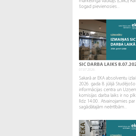
mārketinga vadītājs (CMO) Rai
šogad pievienosies...
SIC DARBA LAIKS 8.07.20
07.07.2026.
Sakarā ar EKA absolventu izl
2026. gada 8. jūlijā Studējošo
informācijas centra un Uzņe
komisijas darba laiks ir no plk
līdz 14.00.. Atvainojamies par
sagādātajām neērtībām...