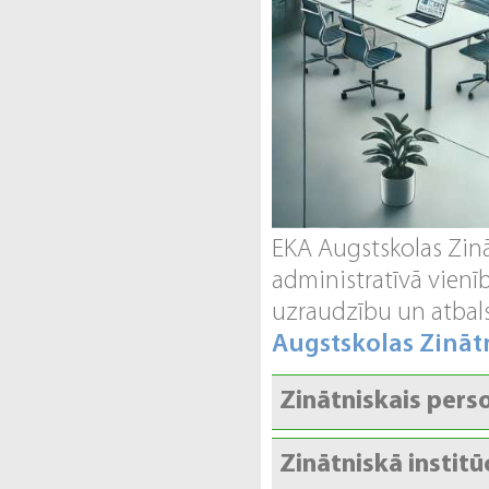
EKA Augstskolas Zinā
administratīvā vienī
uzraudzību un atbals
Augstskolas Zinātn
Zinātniskais pers
Zinātniskā institū