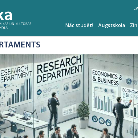
LV
Nāc studēt!
Augstskola
Zi
ARTAMENTS