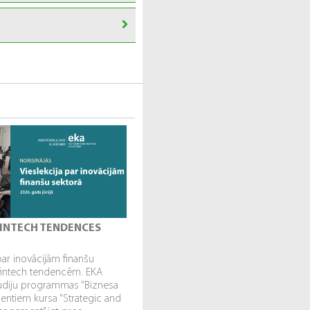
 FINTECH TENDENCES
par inovācijām finanšu
fintech tendencēm. EKA
tudiju programmas “Biznesa
dentiem kursa “Strategic and