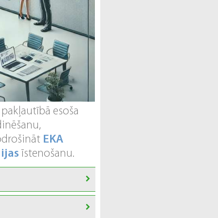
 pakļautībā esoša
dinēšanu,
nodrošināt
EKA
ijas
īstenošanu.