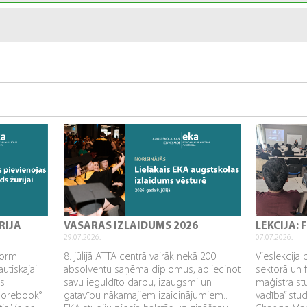
RIJA
VASARAS IZLAIDUMS 2026
LEKCIJA:
29.07.2026.
07.07.2026.
sform
8. jūlijā ATTA centrā vairāk nekā 200
Vieslekcija 
utiskajai
absolventu saņēma diplomus, apliecinot
sektorā un 
as
savu ieguldīto darbu, izaugsmi un
maģistra s
Corebook°
gatavību nākamajiem izaicinājumiem..
vadība” stu