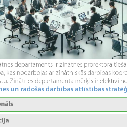
tnes departaments ir zinātnes prorektora tiešā
ba, kas nodarbojas ar zinātniskās darbības koor
tu. Zinātnes departamenta mērķis ir efektīvi 
es un radošās darbības attīstības stratēģ
onāls
cija