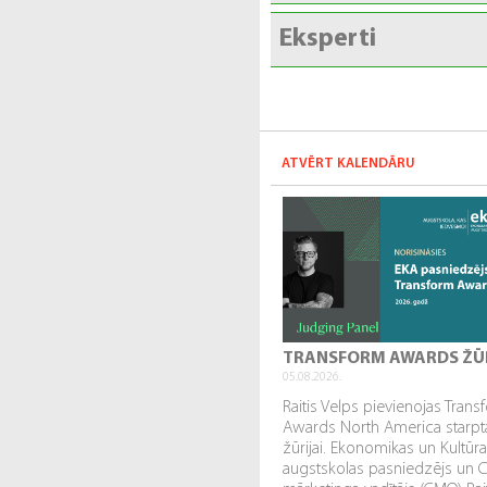
Eksperti
ATVĒRT KALENDĀRU
TRANSFORM AWARDS ŽŪ
05.08.2026.
Raitis Velps pievienojas Tran
Awards North America starpta
žūrijai. Ekonomikas un Kultūr
augstskolas pasniedzējs un 