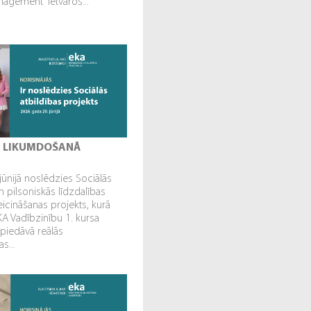
gement” ietvaros...
I LIKUMDOŠANĀ
jūnijā noslēdzies Sociālās
n pilsoniskās līdzdalības
veicināšanas projekts, kurā
EKA Vadībzinību 1. kursa
 piedāvā reālās
s...