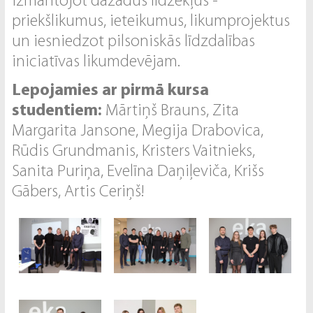
izmantojot dažādus līdzekļus -
priekšlikumus, ieteikumus, likumprojektus
un iesniedzot pilsoniskās līdzdalības
iniciatīvas likumdevējam.
Lepojamies ar pirmā kursa
studentiem:
Mārtiņš Brauns, Zita
Margarita Jansone, Megija Drabovica,
Rūdis Grundmanis, Kristers Vaitnieks,
Sanita Puriņa, Evelīna Daņiļeviča, Krišs
Gābers, Artis Ceriņš!