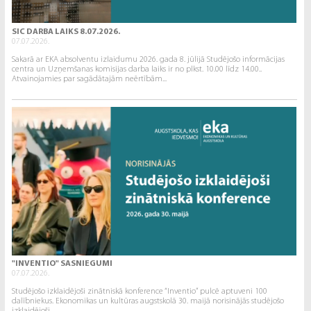
SIC DARBA LAIKS 8.07.2026.
07.07.2026.
Sakarā ar EKA absolventu izlaidumu 2026. gada 8. jūlijā Studējošo informācijas
centra un Uzņemšanas komisijas darba laiks ir no plkst. 10.00 līdz 14.00..
Atvainojamies par sagādātajām neērtībām...
"INVENTIO" SASNIEGUMI
07.07.2026.
Studējošo izklaidējoši zinātniskā konference “Inventio” pulcē aptuveni 100
dalībniekus. Ekonomikas un kultūras augstskolā 30. maijā norisinājās studējošo