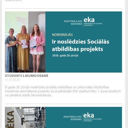
izklaidējoši...
STUDENTI LIKUMDOŠANĀ
01.07.2026.
Šī gada 20. jūnijā noslēdzies Sociālās atbildības un pilsoniskās līdzdalības
iniciatīvas veicināšanas projekts, kurā piedalījās EKA Vadībzinību 1. kursa studenti
un piedāvā reālās likumdošanas...