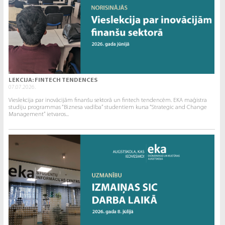
LEKCIJA: FINTECH TENDENCES
07.07.2026.
Vieslekcija par inovācijām finanšu sektorā un fintech tendencēm. EKA maģistra
studiju programmas “Biznesa vadība” studentiem kursa “Strategic and Change
Management” ietvaros...