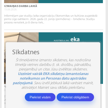
IZMAIŅAS DARBA LAIKĀ
15.06.2026.
Informējam par studiju laika organizāciju Ekonomikas un kultūras augstskolā
pirms Līgo svētkiem:. 2026. gada 22. jūnijs (pirmdiena) – brīvdiena. Studiju
process nenotiek, jo šī diena tiek...
Sīkdatnes
Šī tīmekļvietne izmanto sīkdatnes, kas nodrošina
tīmekļa vietnes darbību (t. sk. drošību, pārvaldību,
pieejamību) un citas Jūsu izvēlētas sīkdatnes.
Uzziniet vairāk EKA sīkdatņu izmantošanas
noteikumos un Personas datu apstrādes
paziņojumā
. Savu izvēli jebkurā laikā varēsiet mainīt,
“INVENTIO 2026” ATSKATS
aktivizējot Mainiet savu sīkfailu piekrišanu.
04.06.2026.
Piekrist visām
Piekrist obligātiem
STUDĒJOŠO STARPTAUTISKĀ ZINĀTNISKI PRAKTISKĀ KONFERENCE “INVENTIO 2026”.
2026. gada 29. un 30. maijā Ekonomikas un kultūras augstskola sadarbībā ar
Alberta Koledžu organizēja Studējošo...