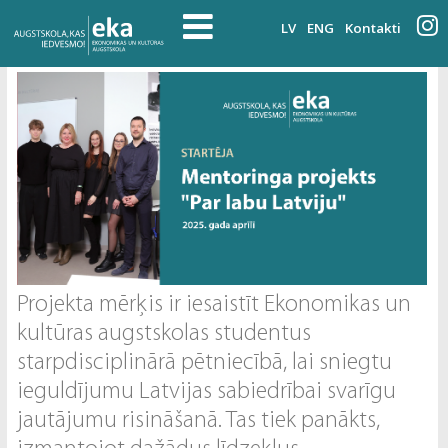
LV
ENG
Kontakti
Projekta mērķis ir iesaistīt Ekonomikas un
kultūras augstskolas studentus
starpdisciplinārā pētniecībā, lai sniegtu
ieguldījumu Latvijas sabiedrībai svarīgu
jautājumu risināšanā. Tas tiek panākts,