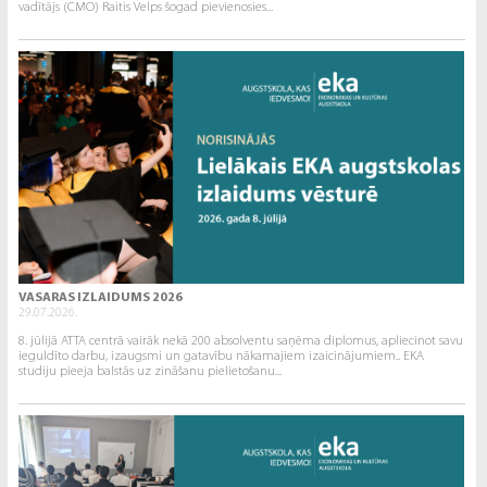
vadītājs (CMO) Raitis Velps šogad pievienosies...
VASARAS IZLAIDUMS 2026
29.07.2026.
8. jūlijā ATTA centrā vairāk nekā 200 absolventu saņēma diplomus, apliecinot savu
ieguldīto darbu, izaugsmi un gatavību nākamajiem izaicinājumiem.. EKA
studiju pieeja balstās uz zināšanu pielietošanu...