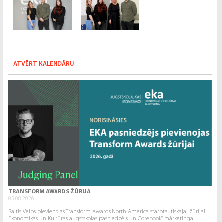
ATVĒRT KALENDĀRU
TRANSFORM AWARDS ŽŪRIJA
05.08.2026.
Raitis Velps pievienojas Transform Awards North America starptautiskajai žūrijai.
Ekonomikas un Kultūras augstskolas pasniedzējs un Corebook° mārketinga