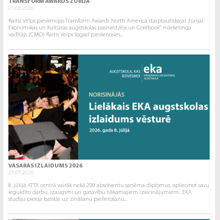
TRANSFORM AWARDS ŽŪRIJA
05.08.2026.
Raitis Velps pievienojas Transform Awards North America starptautiskajai žūrijai.
Ekonomikas un Kultūras augstskolas pasniedzējs un Corebook° mārketinga
vadītājs (CMO) Raitis Velps šogad pievienosies...
VASARAS IZLAIDUMS 2026
29.07.2026.
8. jūlijā ATTA centrā vairāk nekā 200 absolventu saņēma diplomus, apliecinot savu
ieguldīto darbu, izaugsmi un gatavību nākamajiem izaicinājumiem.. EKA
studiju pieeja balstās uz zināšanu pielietošanu...