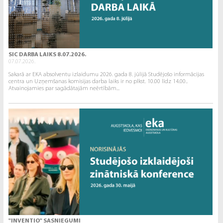
SIC DARBA LAIKS 8.07.2026.
07.07.2026.
Sakarā ar EKA absolventu izlaidumu 2026. gada 8. jūlijā Studējošo informācijas
centra un Uzņemšanas komisijas darba laiks ir no plkst. 10.00 līdz 14.00..
Atvainojamies par sagādātajām neērtībām...
"INVENTIO" SASNIEGUMI