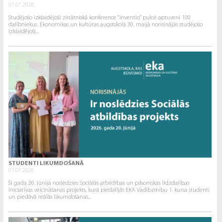
07.07.2026.
Studējošo izklaidējoši zinātniskā konference “Inventio” pulcē aptuveni 100
dalībniekus. Ekonomikas un kultūras augstskolā 30. maijā norisinājās studējošo
izklaidējoši...
STUDENTI LIKUMDOŠANĀ
01.07.2026.
Šī gada 20. jūnijā noslēdzies Sociālās atbildības un pilsoniskās līdzdalības
iniciatīvas veicināšanas projekts, kurā piedalījās EKA Vadībzinību 1. kursa studenti
un piedāvā reālās likumdošanas...