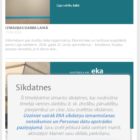
IZMAIŅAS DARBA LAIKĀ
15.06.2026.
Informējam par studiju laika organizāciju Ekonomikas un kultūras augstskolā
pirms Līgo svētkiem:. 2026. gada 22. jūnijs (pirmdiena) – brīvdiena. Studiju
process nenotiek, jo šī diena tiek...
Sīkdatnes
Šī tīmekļvietne izmanto sīkdatnes, kas nodrošina
tīmekļa vietnes darbību (t. sk. drošību, pārvaldību,
pieejamību) un citas Jūsu izvēlētas sīkdatnes.
Uzziniet vairāk EKA sīkdatņu izmantošanas
noteikumos un Personas datu apstrādes
paziņojumā
. Savu izvēli jebkurā laikā varēsiet mainīt,
“INVENTIO 2026” ATSKATS
aktivizējot Mainiet savu sīkfailu piekrišanu.
04.06.2026.