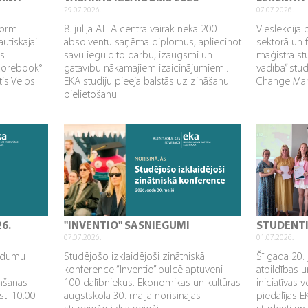
29.07.2026.
07.07.2026.
sform
8. jūlijā ATTA centrā vairāk nekā 200
Vieslekcija 
utiskajai
absolventu saņēma diplomus, apliecinot
sektorā un 
as
savu ieguldīto darbu, izaugsmi un
maģistra s
Corebook°
gatavību nākamajiem izaicinājumiem..
vadība” stu
tis Velps
EKA studiju pieeja balstās uz zināšanu
Change Mana
pielietošanu...
26.
"INVENTIO" SASNIEGUMI
STUDENT
07.07.2026.
01.07.2026.
aidumu
Studējošo izklaidējoši zinātniskā
Šī gada 20. 
konference “Inventio” pulcē aptuveni
atbildības u
mšanas
100 dalībniekus. Ekonomikas un kultūras
iniciatīvas 
st. 10.00
augstskolā 30. maijā norisinājās
piedalījās 