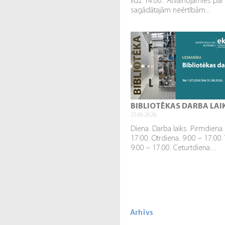
līdz 14.00.. Atvainojamies par
sagādātajām neērtībām...
BIBLIOTĒKAS DARBA LAI
25.06.2026.
Diena. Darba laiks. Pirmdiena.
17:00. Otrdiena. 9:00 – 17:00.
9:00 – 17:00. Ceturtdiena....
Arhīvs