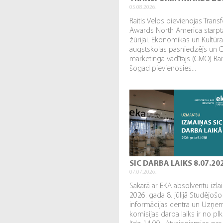
05.08.2026.
Raitis Velps pievienojas Tran
Awards North America starpta
žūrijai. Ekonomikas un Kultūr
augstskolas pasniedzējs un 
mārketinga vadītājs (CMO) Rai
šogad pievienosies...
SIC DARBA LAIKS 8.07.20
07.07.2026.
Sakarā ar EKA absolventu izl
2026. gada 8. jūlijā Studējošo
informācijas centra un Uzņe
komisijas darba laiks ir no plk