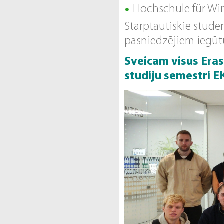
Hochschule für Wir
Starptautiskie stude
pasniedzējiem iegūtu
Sveicam visus Era
studiju semestri E