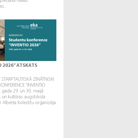
 piedāvā reālās
s...
O 2026” ATSKATS
STARPTAUTISKĀ ZINĀTNISKI
KONFERENCE “INVENTIO
. gada 29. un 30. maijā
un kultūras augstskola
r Alberta Koledžu organizēja