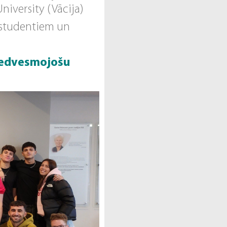
niversity (Vācija)
u studentiem un
iedvesmojošu