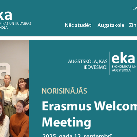
LV
Nāc studēt!
Augstskola
Zi