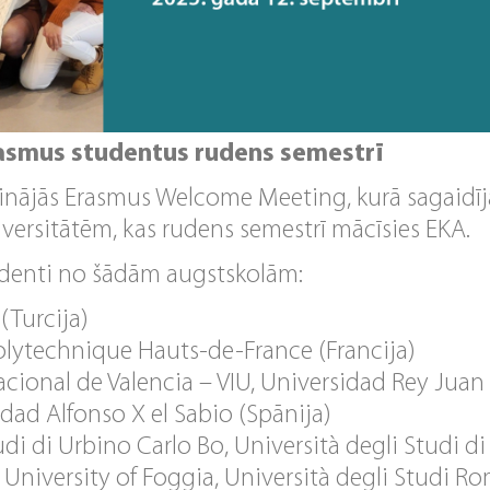
asmus studentus rudens semestrī
sinājās Erasmus Welcome Meeting, kurā sagaidī
ersitātēm, kas rudens semestrī mācīsies EKA.
denti no šādām augstskolām:
 (Turcija)
olytechnique Hauts-de-France (Francija)
cional de Valencia – VIU, Universidad Rey Juan 
idad Alfonso X el Sabio (Spānija)
udi di Urbino Carlo Bo, Università degli Studi d
 University of Foggia, Università degli Studi Rom