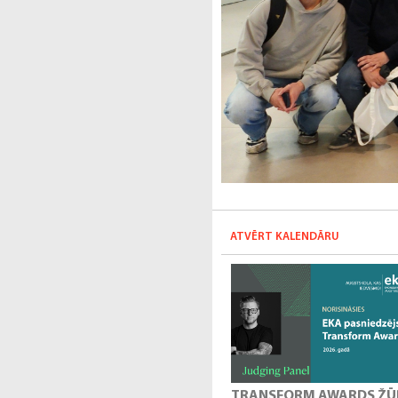
ATVĒRT KALENDĀRU
TRANSFORM AWARDS ŽŪ