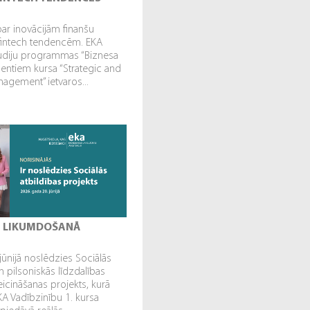
par inovācijām finanšu
fintech tendencēm. EKA
tudiju programmas “Biznesa
dentiem kursa “Strategic and
gement” ietvaros...
I LIKUMDOŠANĀ
jūnijā noslēdzies Sociālās
n pilsoniskās līdzdalības
veicināšanas projekts, kurā
EKA Vadībzinību 1. kursa