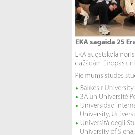
EKA sagaida 25 Er
EKA augstskolā nori
dažādām Eiropas univ
Pie mums studēs stu
Balıkesir University
3A un Université P
Universidad Interna
University, Univers
Università degli St
University of Siena,