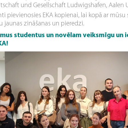
tschaft und Gesellschaft Ludwigshafen, Aalen U
nti pievienosies EKA kopienai, lai kopā ar mūs
 jaunas zināšanas un pieredzi.
smus studentus un novēlam veiksmīgu un 
KA!