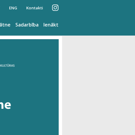
ENG
Kontakti
nātne
Sadarbība
Ienākt