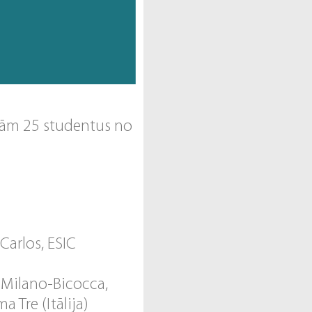
jām 25 studentus no
Carlos, ESIC
i Milano-Bicocca,
a Tre (Itālija)