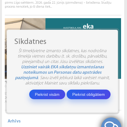
pirms Līgo svētkiem:. 2026. gada 22. jūnijs (pirmdiena) – brīvdiena. Studiju
process nenotiek, jo šī diena tiek...
Sīkdatnes
Šī tīmekļvietne izmanto sīkdatnes, kas nodrošina
tīmekļa vietnes darbību (t. sk. drošību, pārvaldību,
pieejamību) un citas Jūsu izvēlētas sīkdatnes.
Uzziniet vairāk EKA sīkdatņu izmantošanas
noteikumos un Personas datu apstrādes
paziņojumā
. Savu izvēli jebkurā laikā varēsiet mainīt,
“INVENTIO 2026” ATSKATS
aktivizējot Mainiet savu sīkfailu piekrišanu.
04.06.2026.
Piekrist visām
Piekrist obligātiem
STUDĒJOŠO STARPTAUTISKĀ ZINĀTNISKI PRAKTISKĀ KONFERENCE “INVENTIO 2026”.
2026. gada 29. un 30. maijā Ekonomikas un kultūras augstskola sadarbībā ar
Alberta Koledžu organizēja Studējošo...
Arhīvs