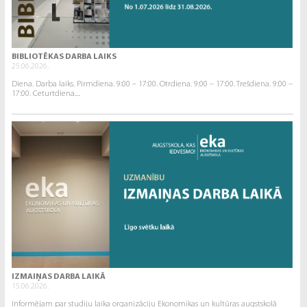
BIBLIOTĒKAS DARBA LAIKS
25.06.2026.
Diena. Darba laiks. Pirmdiena. 9:00 – 17:00. Otrdiena. 9:00 – 17:00. Trešdiena. 9:00 –
17:00. Ceturtdiena....
IZMAIŅAS DARBA LAIKĀ
15.06.2026.
Informējam par studiju laika organizāciju Ekonomikas un kultūras augstskolā