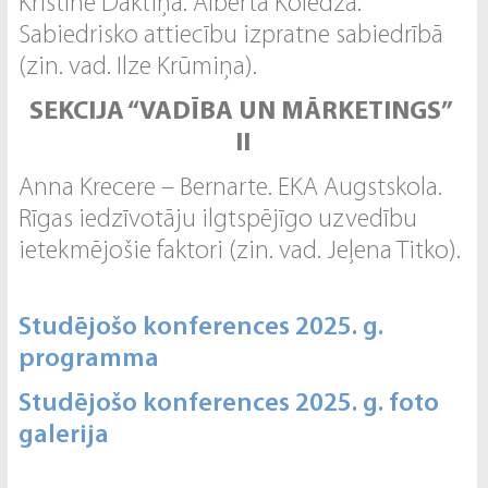
Kristīne Daktiņa. Alberta Koledža.
Sabiedrisko attiecību izpratne sabiedrībā
(zin. vad. Ilze Krūmiņa).
SEKCIJA “VADĪBA UN MĀRKETINGS”
II
Anna Krecere – Bernarte. EKA Augstskola.
Rīgas iedzīvotāju ilgtspējīgo uzvedību
ietekmējošie faktori (zin. vad. Jeļena Titko).
Studējošo konferences 2025. g.
programma
Studējošo konferences 2025. g. foto
galerija