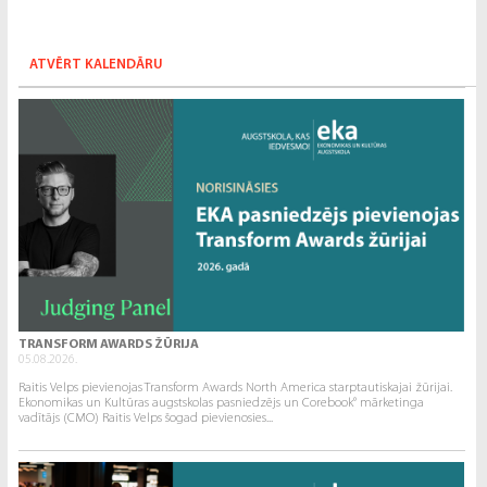
ATVĒRT KALENDĀRU
TRANSFORM AWARDS ŽŪRIJA
05.08.2026.
Raitis Velps pievienojas Transform Awards North America starptautiskajai žūrijai.
Ekonomikas un Kultūras augstskolas pasniedzējs un Corebook° mārketinga
vadītājs (CMO) Raitis Velps šogad pievienosies...