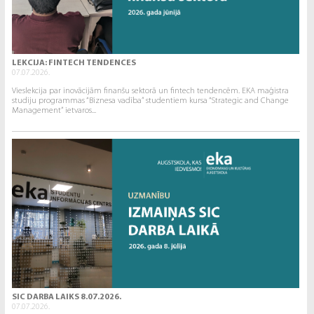
LEKCIJA: FINTECH TENDENCES
07.07.2026.
Vieslekcija par inovācijām finanšu sektorā un fintech tendencēm. EKA maģistra
studiju programmas “Biznesa vadība” studentiem kursa “Strategic and Change
Management” ietvaros...
SIC DARBA LAIKS 8.07.2026.
07.07.2026.