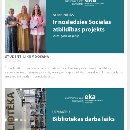
STUDENTI LIKUMDOŠANĀ
01.07.2026.
Šī gada 20. jūnijā noslēdzies Sociālās atbildības un pilsoniskās līdzdalības
iniciatīvas veicināšanas projekts, kurā piedalījās EKA Vadībzinību 1. kursa studenti
un piedāvā reālās likumdošanas...