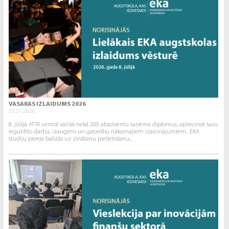
VASARAS IZLAIDUMS 2026
29.07.2026.
8. jūlijā ATTA centrā vairāk nekā 200 absolventu saņēma diplomus, apliecinot savu
ieguldīto darbu, izaugsmi un gatavību nākamajiem izaicinājumiem.. EKA
studiju pieeja balstās uz zināšanu pielietošanu...