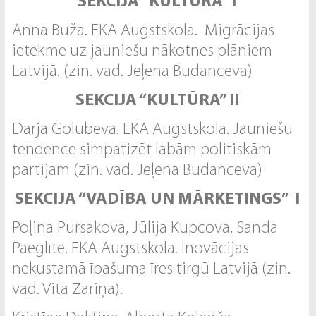
SEKCIJA “KULTŪRA” I
Anna Buža. EKA Augstskola. Migrācijas
ietekme uz jauniešu nākotnes plāniem
Latvijā. (zin. vad. Jeļena Budanceva)
SEKCIJA “KULTŪRA” II
Darja Golubeva. EKA Augstskola. Jauniešu
tendence simpatizēt labām politiskām
partijām (zin. vad. Jeļena Budanceva)
SEKCIJA “VADĪBA UN MĀRKETINGS” I
Poļina Pursakova, Jūlija Kupcova, Sanda
Paeglīte. EKA Augstskola. Inovācijas
nekustamā īpašuma īres tirgū Latvijā (zin.
vad. Vita Zariņa).