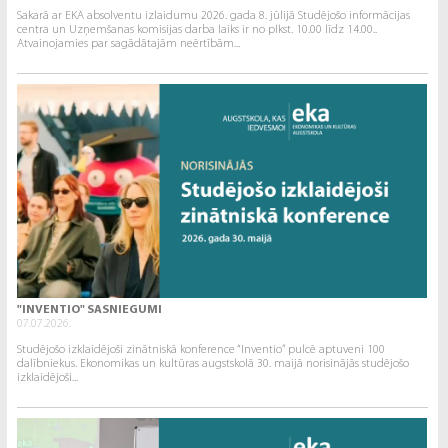
Sakarā ar EKA absolventu izlaidumu 2026. gada 8. jūlijā Studējošo informācijas
centra un Uzņemšanas komisijas darba laiks ir no plkst. 10.00 līdz 14.00..
Atvainojamies par sagādātajām neērtībām...
"INVENTIO" SASNIEGUMI
07.07.2026.
Studējošo izklaidējoši zinātniskā konference “Inventio” pulcē aptuveni 100
dalībniekus. Ekonomikas un kultūras augstskolā 30. maijā norisinājās studējošo
izklaidējoši...