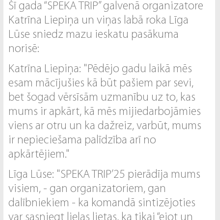
Šī gada “SPEKA TRIP” galvenā organizatore
Katrīna Liepiņa un viņas labā roka Līga
Lūse sniedz mazu ieskatu pasākuma
norisē:
Katrīna Liepiņa: "Pēdējo gadu laikā mēs
esam mācījušies kā būt pašiem par sevi,
bet šogad vērsīsām uzmanību uz to, kas
mums ir apkārt, kā mēs mijiedarbojāmies
viens ar otru un ka dažreiz, varbūt, mums
ir nepieciešama palīdzība arī no
apkārtējiem."
Līga Lūse: "SPEKA TRIP’25 pierādīja mums
visiem, - gan organizatoriem, gan
dalībniekiem - ka komandā sintizējoties
var sasniegt lielas lietas, ka tikai “ejot un