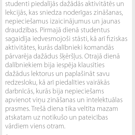
studenti piedalījās dažādās aktivitātēs un
lekcijās, kas sniedza noderīgas zināšanas,
nepieciešamus izaicinājumus un jaunas
draudzības. Pirmajā dienā studentus
sagaidīja iedvesmojoši stāsti, kā arī fiziskas
aktivitātes, kurās dalībnieki komandās
pārvarēja dažādus šķēršļus. Otrajā dienā
dalībniekiem bija iespēja klausīties
dažādus lektorus un paplašināt savu
redzesloku, kā arī piedalīties vairākās
darbnīcās, kurās bija nepieciešams
apvienot viņu zināšanas un intelektuālas
prasmes. Trešā diena tika veltīta mazam
atskatam uz notikušo un pateicības
vārdiem viens otram.