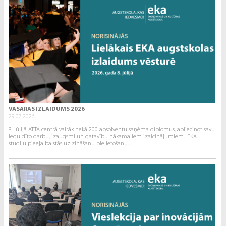
VASARAS IZLAIDUMS 2026
29.07.2026.
8. jūlijā ATTA centrā vairāk nekā 200 absolventu saņēma diplomus, apliecinot savu
ieguldīto darbu, izaugsmi un gatavību nākamajiem izaicinājumiem.. EKA
studiju pieeja balstās uz zināšanu pielietošanu...