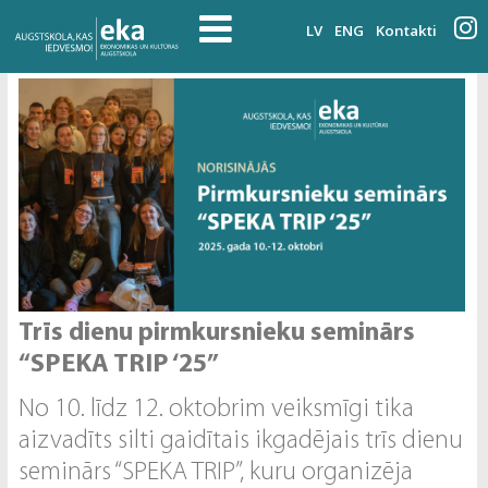
LV
ENG
Kontakti
Trīs dienu pirmkursnieku seminārs
“SPEKA TRIP ‘25”
No 10. līdz 12. oktobrim veiksmīgi tika
aizvadīts silti gaidītais ikgadējais trīs dienu
seminārs “SPEKA TRIP”, kuru organizēja