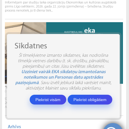
Informējam par studiju laika organizāciju Ekonomikas un kultūras augstskolā
pirms Līgo svētkiem:. 2026. gada 22. jūnijs (pirmdiena) – brīvdiena. Studiju
process nenotiek, jo šī diena tiek...
Sīkdatnes
Šī tīmekļvietne izmanto sīkdatnes, kas nodrošina
tīmekļa vietnes darbību (t. sk. drošību, pārvaldību,
pieejamību) un citas Jūsu izvēlētas sīkdatnes.
Uzziniet vairāk EKA sīkdatņu izmantošanas
noteikumos un Personas datu apstrādes
paziņojumā
. Savu izvēli jebkurā laikā varēsiet mainīt,
“INVENTIO 2026” ATSKATS
aktivizējot Mainiet savu sīkfailu piekrišanu.
04.06.2026.
Piekrist visām
Piekrist obligātiem
STUDĒJOŠO STARPTAUTISKĀ ZINĀTNISKI PRAKTISKĀ KONFERENCE “INVENTIO 2026”.
2026. gada 29. un 30. maijā Ekonomikas un kultūras augstskola sadarbībā ar
Alberta Koledžu organizēja Studējošo...
Arhīvs