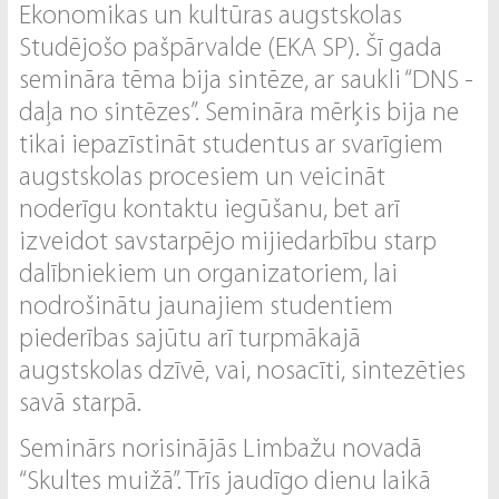
Ekonomikas un kultūras augstskolas
Studējošo pašpārvalde (EKA SP). Šī gada
semināra tēma bija sintēze, ar saukli “DNS -
daļa no sintēzes”. Semināra mērķis bija ne
tikai iepazīstināt studentus ar svarīgiem
augstskolas procesiem un veicināt
noderīgu kontaktu iegūšanu, bet arī
izveidot savstarpējo mijiedarbību starp
dalībniekiem un organizatoriem, lai
nodrošinātu jaunajiem studentiem
piederības sajūtu arī turpmākajā
augstskolas dzīvē, vai, nosacīti, sintezēties
savā starpā.
Seminārs norisinājās Limbažu novadā
“Skultes muižā”. Trīs jaudīgo dienu laikā