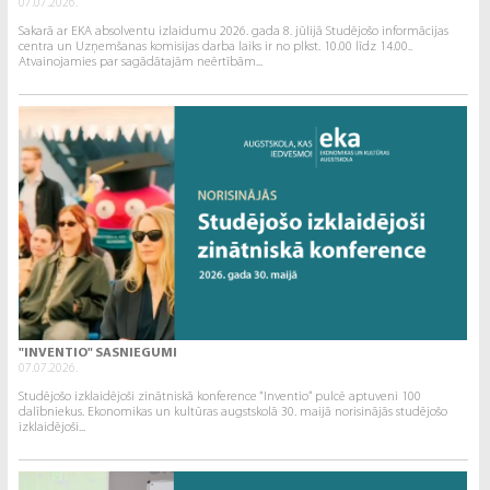
07.07.2026.
Sakarā ar EKA absolventu izlaidumu 2026. gada 8. jūlijā Studējošo informācijas
centra un Uzņemšanas komisijas darba laiks ir no plkst. 10.00 līdz 14.00..
Atvainojamies par sagādātajām neērtībām...
"INVENTIO" SASNIEGUMI
07.07.2026.
Studējošo izklaidējoši zinātniskā konference “Inventio” pulcē aptuveni 100
dalībniekus. Ekonomikas un kultūras augstskolā 30. maijā norisinājās studējošo
izklaidējoši...