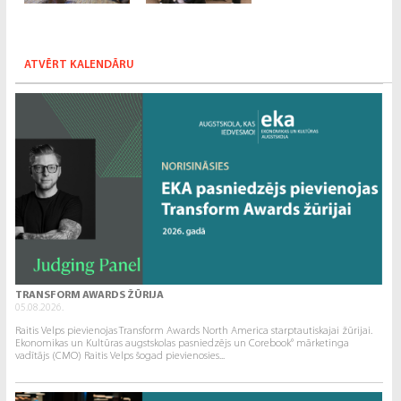
ATVĒRT KALENDĀRU
TRANSFORM AWARDS ŽŪRIJA
05.08.2026.
Raitis Velps pievienojas Transform Awards North America starptautiskajai žūrijai.
Ekonomikas un Kultūras augstskolas pasniedzējs un Corebook° mārketinga
vadītājs (CMO) Raitis Velps šogad pievienosies...