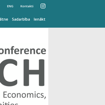
ENG
Kontakti
nātne
Sadarbība
Ienākt