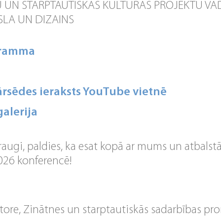
 UN STARPTAUTISKĀS KULTŪRAS PROJEKTU VA
SLA UN DIZAINS
gramma
rsēdes ieraksts YouTube vietnē
alerija
raugi, paldies, ka esat kopā ar mums un atbals
026 konferencē!
re, Zinātnes un starptautiskās sadarbības pro