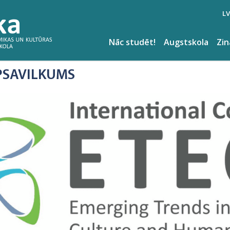
LV
Nāc studēt!
Augstskola
Zi
PSAVILKUMS