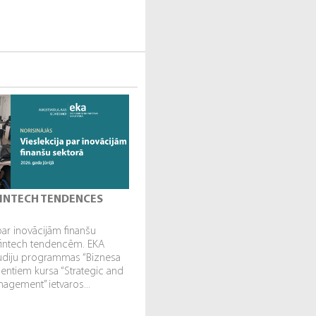
 FINTECH TENDENCES
par inovācijām finanšu
fintech tendencēm. EKA
tudiju programmas “Biznesa
dentiem kursa “Strategic and
gement” ietvaros...