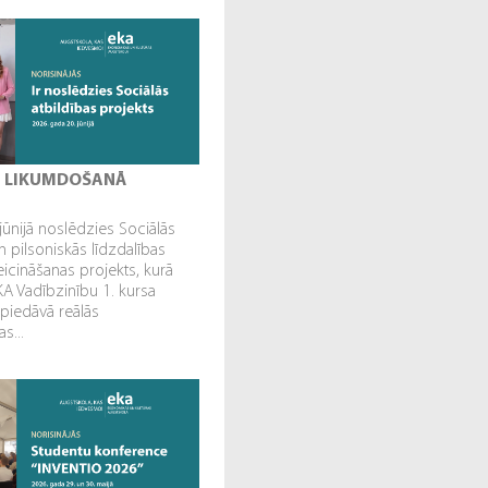
I LIKUMDOŠANĀ
jūnijā noslēdzies Sociālās
n pilsoniskās līdzdalības
veicināšanas projekts, kurā
EKA Vadībzinību 1. kursa
 piedāvā reālās
s...