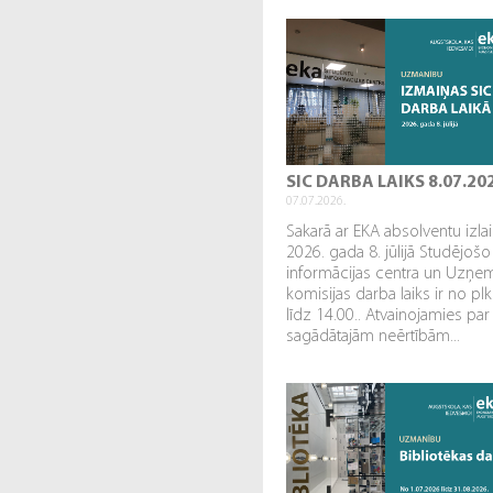
SIC DARBA LAIKS 8.07.20
07.07.2026.
Sakarā ar EKA absolventu izl
2026. gada 8. jūlijā Studējošo
informācijas centra un Uzņe
komisijas darba laiks ir no plk
līdz 14.00.. Atvainojamies par
sagādātajām neērtībām...