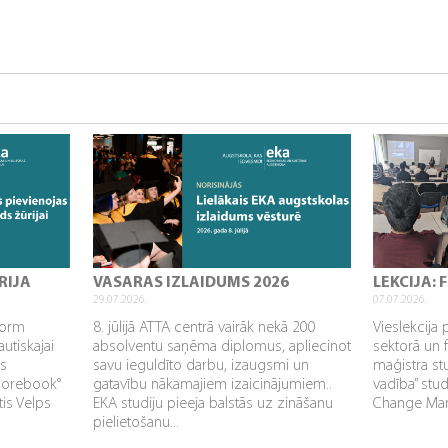
RIJA
VASARAS IZLAIDUMS 2026
LEKCIJA:
29.07.2026.
07.07.2026.
sform
8. jūlijā ATTA centrā vairāk nekā 200
Vieslekcija 
utiskajai
absolventu saņēma diplomus, apliecinot
sektorā un 
as
savu ieguldīto darbu, izaugsmi un
maģistra s
Corebook°
gatavību nākamajiem izaicinājumiem..
vadība” stu
tis Velps
EKA studiju pieeja balstās uz zināšanu
Change Mana
pielietošanu...