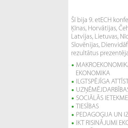
Šī bija 9. etECH konfe
Ķīnas, Horvātijas, Čeh
Latvijas, Lietuvas, N
Slovēnijas, Dienvidāf
rezultātus prezentēja
MAKROEKONOMIKA,
EKONOMIKA
ILGTSPĒJĪGA ATTĪ
UZŅĒMĒJDARBĪBAS
SOCIĀLĀS IETEKME
TIESĪBAS
PEDAGOĢIJA UN IZ
IKT RISINĀJUMI EK