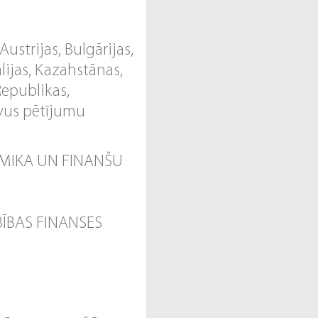
ustrijas, Bulgārijas,
ālijas, Kazahstānas,
Republikas,
savus pētījumu
MIKA UN FINANŠU
ĪBAS FINANSES