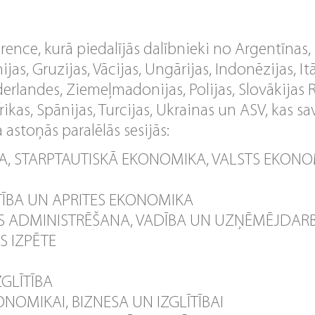
rence, kurā piedalījās dalībnieki no Argentīnas, A
ijas, Gruzijas, Vācijas, Ungārijas, Indonēzijas, It
īderlandes, Ziemeļmadonijas, Polijas, Slovākijas 
rikas, Spānijas, Turcijas, Ukrainas un ASV, kas 
 astoņās paralēlās sesijās:
 STARPTAUTISKĀ EKONOMIKA, VALSTS EKONO
STĪBA UN APRITES EKONOMIKA
 ADMINISTRĒŠANA, VADĪBA UN UZŅĒMĒJDARB
S IZPĒTE
GLĪTĪBA
ONOMIKAI, BIZNESA UN IZGLĪTĪBAI