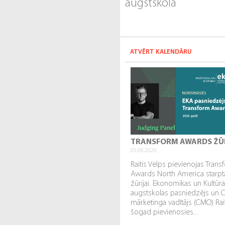
augstskola
ATVĒRT KALENDĀRU
TRANSFORM AWARDS ŽŪ
05.08.2026.
Raitis Velps pievienojas Tran
Awards North America starpta
žūrijai. Ekonomikas un Kultūr
augstskolas pasniedzējs un 
mārketinga vadītājs (CMO) Rai
šogad pievienosies...