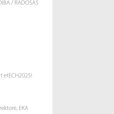
DĪBA / RADOŠĀS
tāt etECH2025!
rektore, EKA