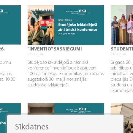
26.
"INVENTIO" SASNIEGUMI
STUDENT
07.07.2026.
01.07.2026.
aidumu
Studējošo izklaidējoši zinātniskā
Šī gada 20. 
konference “Inventio” pulcē aptuveni
atbildības u
mšanas
100 dalībniekus. Ekonomikas un kultūras
iniciatīvas 
st. 10.00
augstskolā 30. maijā norisinājās
piedalījās 
studējošo izklaidējoši...
studenti un
likumdošana
Sīkdatnes