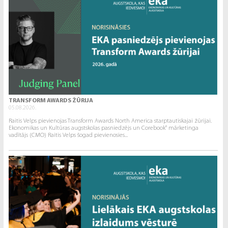
TRANSFORM AWARDS ŽŪRIJA
05.08.2026.
Raitis Velps pievienojas Transform Awards North America starptautiskajai žūrijai.
Ekonomikas un Kultūras augstskolas pasniedzējs un Corebook° mārketinga
vadītājs (CMO) Raitis Velps šogad pievienosies...