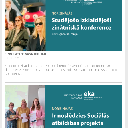
"INVENTIO" SASNIEGUMI
07.07.2026.
Studējošo izklaidējoši zinātniskā konference “Inventio” pulcē aptuveni 100
dalībniekus. Ekonomikas un kultūras augstskolā 30. maijā norisinājās studējošo
izklaidējoši...