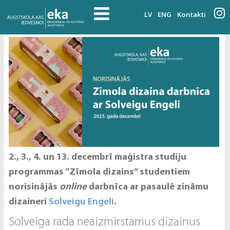
LV
ENG
Kontakti
2., 3., 4. un 13. decembrī maģistra studiju
programmas “Zīmola dizains” studentiem
norisinājās
online
darbnīca ar pasaulē zināmu
dizaineri
Solveigu Engeli
.
Solveiga rada neaizmirstamus dizainus