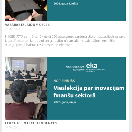
VASARAS IZLAIDUMS 2026
29.07.2026.
8. jūlijā ATTA centrā vairāk nekā 200 absolventu saņēma diplomus, apliecinot savu
ieguldīto darbu, izaugsmi un gatavību nākamajiem izaicinājumiem.. EKA
studiju pieeja balstās uz zināšanu pielietošanu...
LEKCIJA: FINTECH TENDENCES
07.07.2026.