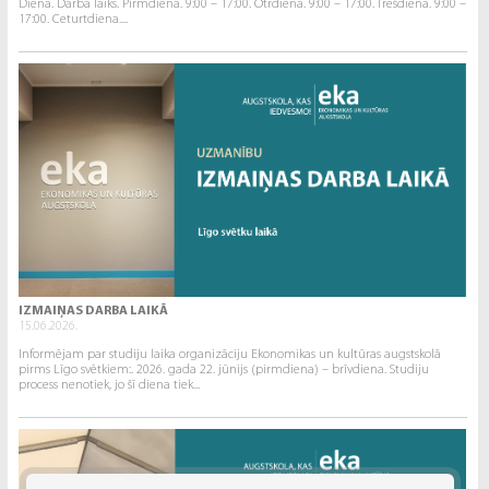
Diena. Darba laiks. Pirmdiena. 9:00 – 17:00. Otrdiena. 9:00 – 17:00. Trešdiena. 9:00 –
17:00. Ceturtdiena....
IZMAIŅAS DARBA LAIKĀ
15.06.2026.
Informējam par studiju laika organizāciju Ekonomikas un kultūras augstskolā
pirms Līgo svētkiem:. 2026. gada 22. jūnijs (pirmdiena) – brīvdiena. Studiju
process nenotiek, jo šī diena tiek...