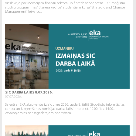
Vieslekcija par inovācijām finanšu sektorā un fintech tendencēm. EKA maģistra
studiju programmas “Biznesa vadība” studentiem kursa “Strategic and Change
Management” ietvaros...
SIC DARBA LAIKS 8.07.2026.
07.07.2026.
Sakarā ar EKA absolventu izlaidumu 2026. gada 8. jūlijā Studējošo informācijas
centra un Uzņemšanas komisijas darba laiks ir no plkst. 10.00 līdz 14.00..
Atvainojamies par sagādātajām neērtībām...