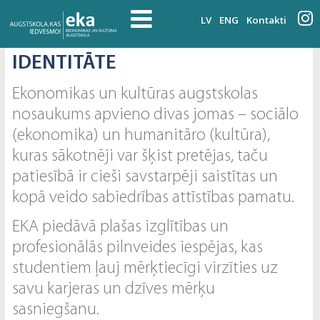
LV
ENG
Kontakti
IDENTITĀTE
Ekonomikas un kultūras augstskolas
nosaukums apvieno divas jomas – sociālo
(ekonomika) un humanitāro (kultūra),
kuras sākotnēji var šķist pretējas, taču
patiesībā ir cieši savstarpēji saistītas un
kopā veido sabiedrības attīstības pamatu.
EKA piedāvā plašas izglītības un
profesionālās pilnveides iespējas, kas
studentiem ļauj mērķtiecīgi virzīties uz
savu karjeras un dzīves mērķu
sasniegšanu.