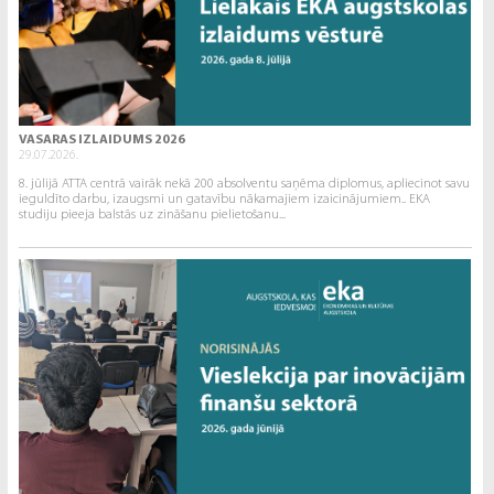
VASARAS IZLAIDUMS 2026
29.07.2026.
8. jūlijā ATTA centrā vairāk nekā 200 absolventu saņēma diplomus, apliecinot savu
ieguldīto darbu, izaugsmi un gatavību nākamajiem izaicinājumiem.. EKA
studiju pieeja balstās uz zināšanu pielietošanu...