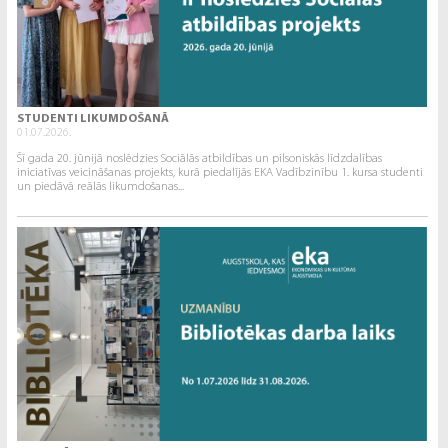
STUDENTI LIKUMDOŠANĀ
01.07.2026.
Šī gada 20. jūnijā noslēdzies Sociālās atbildības un pilsoniskās līdzdalības
iniciatīvas veicināšanas projekts, kurā piedalījās EKA Vadībzinību 1. kursa studenti
un piedāvā reālās likumdošanas...