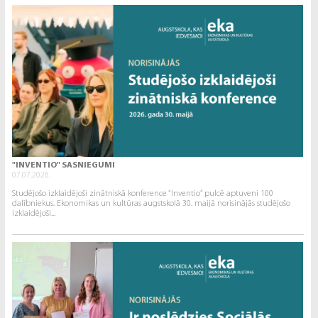
"INVENTIO" SASNIEGUMI
07.07.2026.
Studējošo izklaidējoši zinātniskā konference “Inventio” pulcē aptuveni 100
dalībniekus. Ekonomikas un kultūras augstskolā 30. maijā norisinājās studējošo
izklaidējoši...