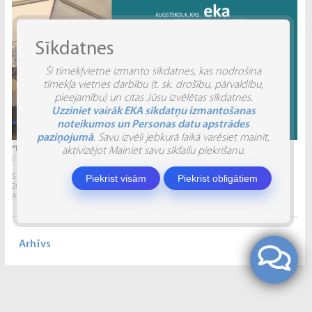
Sīkdatnes
Šī tīmekļvietne izmanto sīkdatnes, kas nodrošina
tīmekļa vietnes darbību (t. sk. drošību, pārvaldību,
pieejamību) un citas Jūsu izvēlētas sīkdatnes.
Uzziniet vairāk EKA sīkdatņu izmantošanas
noteikumos un Personas datu apstrādes
paziņojumā
. Savu izvēli jebkurā laikā varēsiet mainīt,
“INVENTIO 2026” ATSKATS
aktivizējot Mainiet savu sīkfailu piekrišanu.
04.06.2026.
Piekrist visām
Piekrist obligātiem
STUDĒJOŠO STARPTAUTISKĀ ZINĀTNISKI PRAKTISKĀ KONFERENCE “INVENTIO 2026”.
2026. gada 29. un 30. maijā Ekonomikas un kultūras augstskola sadarbībā ar
Alberta Koledžu organizēja Studējošo...
Arhīvs