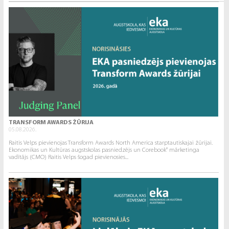
TRANSFORM AWARDS ŽŪRIJA
05.08.2026.
Raitis Velps pievienojas Transform Awards North America starptautiskajai žūrijai.
Ekonomikas un Kultūras augstskolas pasniedzējs un Corebook° mārketinga
vadītājs (CMO) Raitis Velps šogad pievienosies...