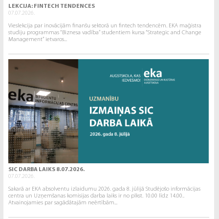
LEKCIJA: FINTECH TENDENCES
07.07.2026.
Vieslekcija par inovācijām finanšu sektorā un fintech tendencēm. EKA maģistra
studiju programmas “Biznesa vadība” studentiem kursa “Strategic and Change
Management” ietvaros...
SIC DARBA LAIKS 8.07.2026.
07.07.2026.
Sakarā ar EKA absolventu izlaidumu 2026. gada 8. jūlijā Studējošo informācijas
centra un Uzņemšanas komisijas darba laiks ir no plkst. 10.00 līdz 14.00..
Atvainojamies par sagādātajām neērtībām...