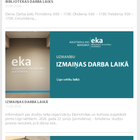
BIBLIOTĒKAS DARBA LAIKS
25.06.2026.
Diena. Darba laiks. Pirmdiena. 9:00 – 17:00. Otrdiena. 9:00 – 17:00. Trešdiena. 9:00 –
17:00. Ceturtdiena....
IZMAIŅAS DARBA LAIKĀ
15.06.2026.
Informējam par studiju laika organizāciju Ekonomikas un kultūras augstskolā
pirms Līgo svētkiem:. 2026. gada 22. jūnijs (pirmdiena) – brīvdiena. Studiju
process nenotiek, jo šī diena tiek...