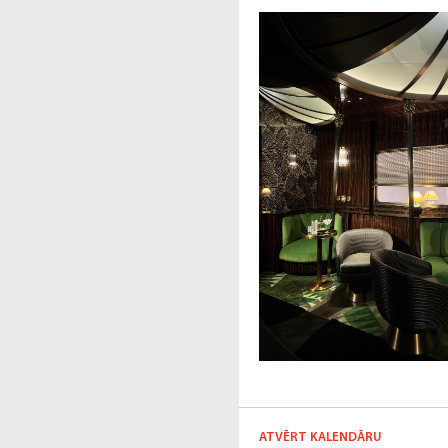
ATVĒRT KALENDĀRU