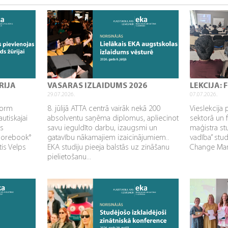
RIJA
VASARAS IZLAIDUMS 2026
LEKCIJA:
29.07.2026.
07.07.2026.
sform
8. jūlijā ATTA centrā vairāk nekā 200
Vieslekcija 
utiskajai
absolventu saņēma diplomus, apliecinot
sektorā un 
as
savu ieguldīto darbu, izaugsmi un
maģistra s
Corebook°
gatavību nākamajiem izaicinājumiem..
vadība” stu
tis Velps
EKA studiju pieeja balstās uz zināšanu
Change Mana
pielietošanu...