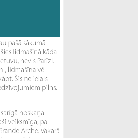
 jau pašā sākumā
šies lidmašīnā kāda
etuvu, nevis Parīzi.
mi, lidmašīna vēl
āpt. Šis nelielais
iedzīvojumiem pilns.
asarīgā noskaņa.
aši veiksmīga, pa
Grande Arche. Vakarā