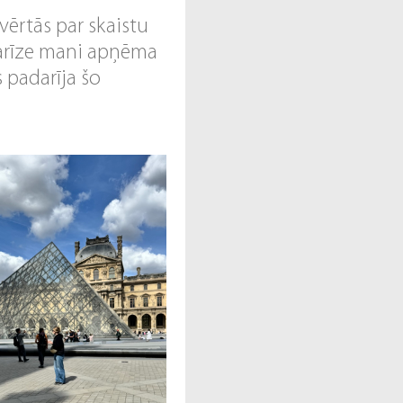
vērtās par skaistu
Parīze mani apņēma
 padarīja šo