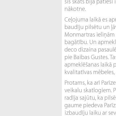
šis skats bija patiesi
nākotne.
Ceļojuma laikā es ap
baudīju pilsētu un ļā
Monmartras ieliņām ļ
bagātību. Un apmeklē
deco dizaina pasaulē.
pie Baibas Gustes. Ta
apmeklēšanas laikā par
kvalitatīvas mēbeles,
Protams, ka arī Parī
veikalu skatlogiem. Pa
radīja sajūtu, ka pils
gaume piedeva Parīze
izbaudīju laiku ar se