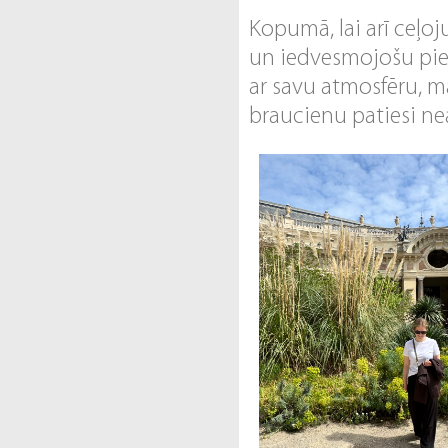
Kopumā, lai arī ceļoj
un iedvesmojošu pie
ar savu atmosfēru, mā
braucienu patiesi n