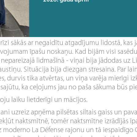
īzi sākās ar negaidītu atgadījumu lidostā, kas
īvojumam īpašu noskaņu. Kad bijām visi sasēdu
r nepareizajā lidmašīnā - viņai bija jādodas uz Li
austiņu. Situācija bija diezgan stresaina. Par lai
s, durvis tika atvērtas, un viņa varēja mierīgi izk
 sajūtu, ka ceļojums jau no paša sākuma būs p
ju laiku lietderīgi un mācījos.
ani uzreiz apņēma pilsētas siltais gaiss un pav
 iekļūt naktsmītnē, tomēr naktsmītne izrādījās īp
z moderno La Défense rajonu un tā iespaidīgo 