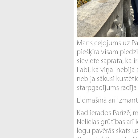
Mans ceļojums uz Par
piešķīra visam piedz
sieviete saprata, ka i
Labi, ka viņai nebija 
nebija sākusi kustētie
starpgadījums radīja
Lidmašīnā arī izmanto
Kad ierados Parīzē, m
Nelielas grūtības arī
logu pavērās skats u