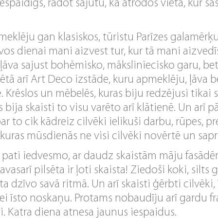
 iespaidīgs, radot sajūtu, ka atrodos vietā, kur 
meklēju gan klasiskos, tūristu Parīzes galamērķu
vos dienai mani aizvest tur, kur tā mani aizvedī
āva sajust bohēmisko, māksliniecisko garu, be
tā arī Art Deco izstāde, kuru apmeklēju, ļāva be
 Krēslos un mēbelēs, kuras biju redzējusi tikai 
s bija skaisti to visu varēto arī klātienē. Un arī
 to cik kādreiz cilvēki ielikuši darbu, rūpes, prec
 kuras mūsdienās ne visi cilvēki novērtē un sapr
ze pati iedvesmo, ar daudz skaistām māju fasād
vasarī pilsēta ir ļoti skaista! Ziedoši koki, silts 
ēta dzīvo savā ritmā. Un arī skaisti ģērbti cilvēki,
i īsto noskaņu. Protams nobaudīju arī gardu f
vi. Katra diena atnesa jaunus iespaidus.