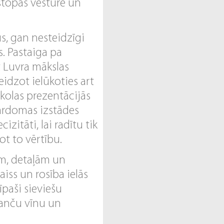
sastopas vēsture un
s, gan nesteidzīgi
s. Pastaiga pa
t Luvra mākslas
idzot ielūkoties art
skolas prezentācijās
 pārdomas izstādes
izitāti, lai radītu tik
ot to vērtību.
ēm, detaļām un
gaiss un rosība ielās
 īpaši sieviešu
ranču vīnu un