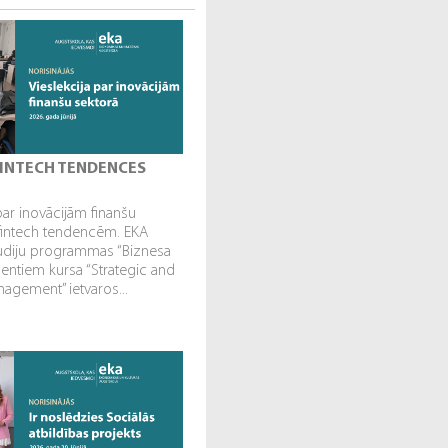
 FINTECH TENDENCES
par inovācijām finanšu
fintech tendencēm. EKA
tudiju programmas “Biznesa
dentiem kursa “Strategic and
gement” ietvaros...