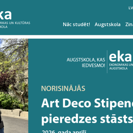
LV
Nāc studēt!
Augstskola
Zi