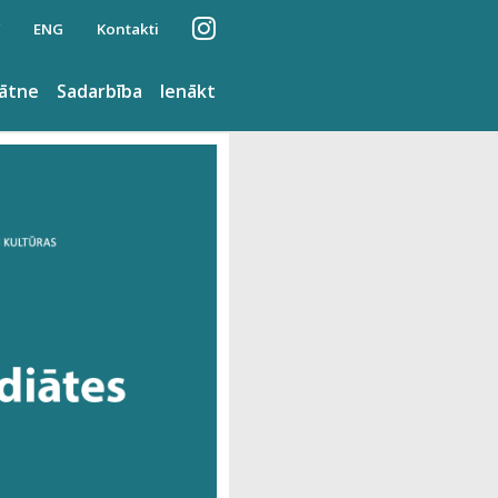
ENG
Kontakti
nātne
Sadarbība
Ienākt