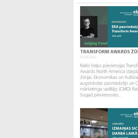
TRANSFORM AWARDS ŽŪ
05.08.2026.
Raitis Velps pievienojas Tran
Awards North America starpta
žūrijai. Ekonomikas un Kultūr
augstskolas pasniedzējs un 
mārketinga vadītājs (CMO) Rai
šogad pievienosies...