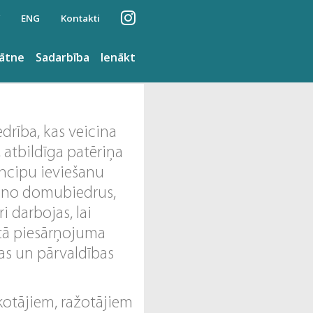
ENG
Kontakti
nātne
Sadarbība
Ienākt
edrība, kas veicina
 atbildīga patēriņa
ncipu ieviešanu
ieno domubiedrus,
i darbojas, lai
ītā piesārņojuma
as un pārvaldības
kotājiem, ražotājiem