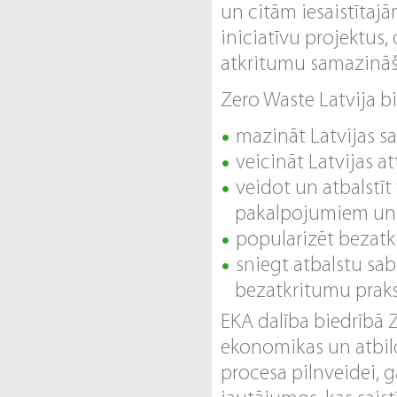
un citām iesaistītaj
iniciatīvu projektus,
atkritumu samazināš
Zero Waste Latvija bi
mazināt Latvijas sa
veicināt Latvijas at
veidot un atbalstī
pakalpojumiem un
popularizēt bezatk
sniegt atbalstu sab
bezatkritumu praks
EKA dalība biedrībā Z
ekonomikas un atbild
procesa pilnveidei, g