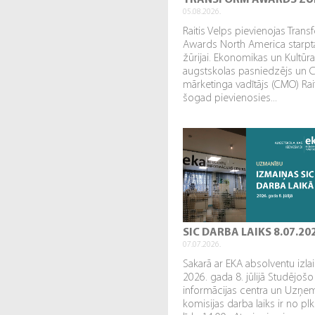
TRANSFORM AWARDS ŽŪ
05.08.2026.
Raitis Velps pievienojas Tran
Awards North America starpta
žūrijai. Ekonomikas un Kultūr
augstskolas pasniedzējs un 
mārketinga vadītājs (CMO) Rai
šogad pievienosies...
SIC DARBA LAIKS 8.07.20
07.07.2026.
Sakarā ar EKA absolventu izl
2026. gada 8. jūlijā Studējošo
informācijas centra un Uzņe
komisijas darba laiks ir no plk