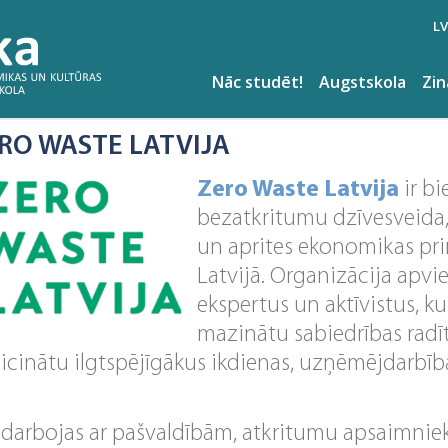
LV
Nāc studēt!
Augstskola
Zi
ERO WASTE LATVIJA
Zero Waste Latvija
ir bi
bezatkritumu dzīvesveida,
un aprites ekonomikas pri
Latvijā. Organizācija apv
ekspertus un aktīvistus, kur
mazinātu sabiedrības rad
eicinātu ilgtspējīgākus ikdienas, uzņēmējdarbīb
adarbojas ar pašvaldībām, atkritumu apsaimnie