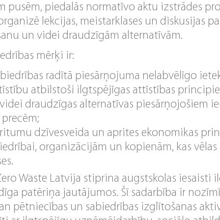
ām pusēm, piedalās normatīvo aktu izstrādes pro
 organizē lekcijas, meistarklases un diskusijas p
anu un videi draudzīgām alternatīvām.
edrības mērķi ir:
biedrības radītā piesārņojuma nelabvēlīgo ietek
tīstību atbilstoši ilgtspējīgas attīstības principi
t videi draudzīgas alternatīvas piesārņojošiem 
 precēm;
ritumu dzīvesveida un aprites ekonomikas prin
iedrībai, organizācijām un kopienām, kas vēlas 
es.
ero Waste Latvija stiprina augstskolas iesaisti il
īga patēriņa jautājumos. Šī sadarbība ir nozīm
an pētniecības un sabiedrības izglītošanas aktiv