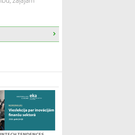
dību, zaļajām