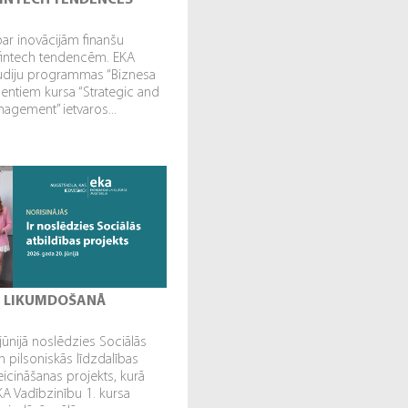
 FINTECH TENDENCES
par inovācijām finanšu
fintech tendencēm. EKA
tudiju programmas “Biznesa
dentiem kursa “Strategic and
gement” ietvaros...
I LIKUMDOŠANĀ
jūnijā noslēdzies Sociālās
n pilsoniskās līdzdalības
veicināšanas projekts, kurā
EKA Vadībzinību 1. kursa