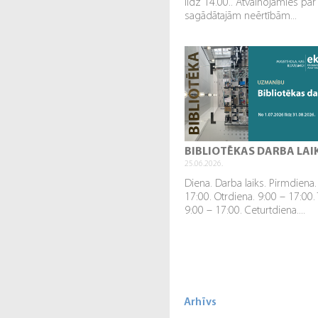
līdz 14.00.. Atvainojamies par
sagādātajām neērtībām...
BIBLIOTĒKAS DARBA LAI
25.06.2026.
Diena. Darba laiks. Pirmdiena.
17:00. Otrdiena. 9:00 – 17:00.
9:00 – 17:00. Ceturtdiena....
Arhīvs