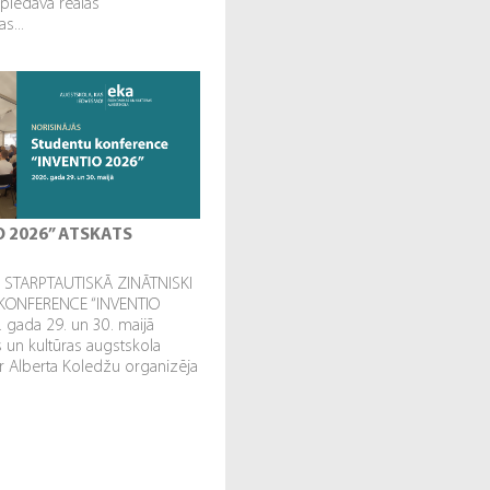
 piedāvā reālās
s...
O 2026” ATSKATS
STARPTAUTISKĀ ZINĀTNISKI
KONFERENCE “INVENTIO
. gada 29. un 30. maijā
un kultūras augstskola
r Alberta Koledžu organizēja