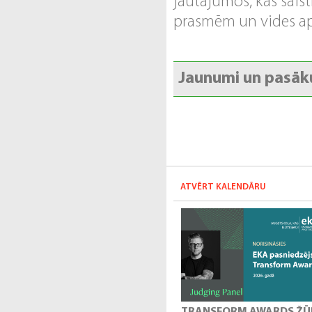
jautājumos, kas saist
prasmēm un vides ap
Jaunumi un pasāk
ATVĒRT KALENDĀRU