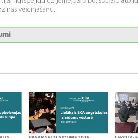
īti ar ilgtspējīgu uzņēmējdarbību, sociālo atbil
ziņas veicināšanu.
umi