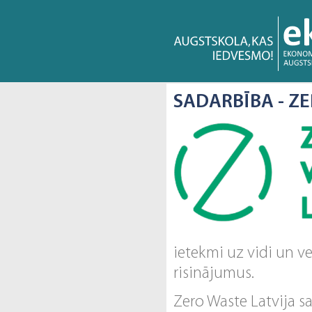
SADARBĪBA - Z
ietekmi uz vidi un v
risinājumus.
Zero Waste Latvija s