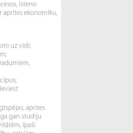
cesos, īsteno
ar aprites ekonomiku,
mi uz vidi;
em;
ieradumiem,
cipus;
ieviest
gtspējas, aprites
īga gan studiju
itātēm, īpaši