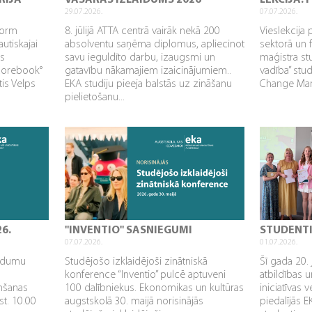
RIJA
VASARAS IZLAIDUMS 2026
LEKCIJA:
29.07.2026.
07.07.2026.
sform
8. jūlijā ATTA centrā vairāk nekā 200
Vieslekcija 
utiskajai
absolventu saņēma diplomus, apliecinot
sektorā un 
as
savu ieguldīto darbu, izaugsmi un
maģistra s
Corebook°
gatavību nākamajiem izaicinājumiem..
vadība” stu
tis Velps
EKA studiju pieeja balstās uz zināšanu
Change Mana
pielietošanu...
26.
"INVENTIO" SASNIEGUMI
STUDENT
07.07.2026.
01.07.2026.
aidumu
Studējošo izklaidējoši zinātniskā
Šī gada 20. 
konference “Inventio” pulcē aptuveni
atbildības u
mšanas
100 dalībniekus. Ekonomikas un kultūras
iniciatīvas 
st. 10.00
augstskolā 30. maijā norisinājās
piedalījās 