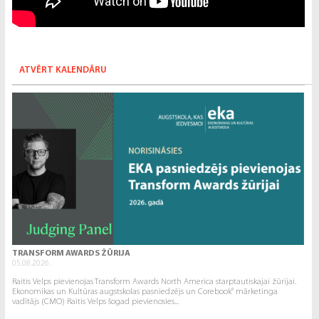
ATVĒRT KALENDĀRU
TRANSFORM AWARDS ŽŪRIJA
05.08.2026.
Raitis Velps pievienojas Transform Awards North America starptautiskajai žūrijai.
Ekonomikas un Kultūras augstskolas pasniedzējs un Corebook° mārketinga
vadītājs (CMO) Raitis Velps šogad pievienosies...