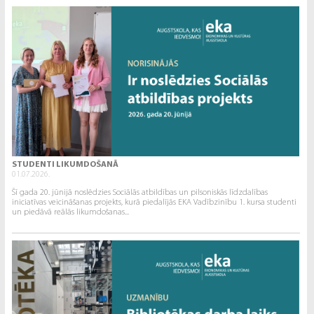
STUDENTI LIKUMDOŠANĀ
01.07.2026.
Šī gada 20. jūnijā noslēdzies Sociālās atbildības un pilsoniskās līdzdalības
iniciatīvas veicināšanas projekts, kurā piedalījās EKA Vadībzinību 1. kursa studenti
un piedāvā reālās likumdošanas...