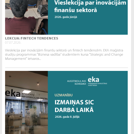
LEKCIJA: FINTECH TENDENCES
07.07.2026.
Vieslekcija par inovācijām finanšu sektorā un fintech tendencēm. EKA maģistra
studiju programmas “Biznesa vadība” studentiem kursa “Strategic and Change
Management” ietvaros...