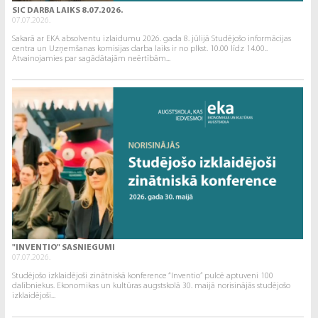
SIC DARBA LAIKS 8.07.2026.
07.07.2026.
Sakarā ar EKA absolventu izlaidumu 2026. gada 8. jūlijā Studējošo informācijas
centra un Uzņemšanas komisijas darba laiks ir no plkst. 10.00 līdz 14.00..
Atvainojamies par sagādātajām neērtībām...
"INVENTIO" SASNIEGUMI
07.07.2026.
Studējošo izklaidējoši zinātniskā konference “Inventio” pulcē aptuveni 100
dalībniekus. Ekonomikas un kultūras augstskolā 30. maijā norisinājās studējošo
izklaidējoši...