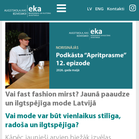
LV
ENG
Kontakti
Vai fast fashion mirst? Jaunā paaudze
un ilgtspējīga mode Latvijā
Vai mode var būt vienlaikus stilīga,
radoša un ilgtspējīga?
Kāpēc jaunieši arvien biežāk izvēlas