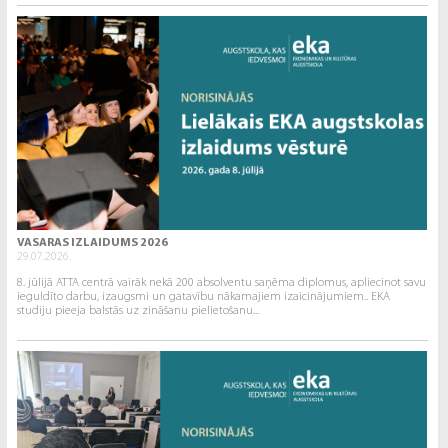
VASARAS IZLAIDUMS 2026
29.07.2026.
8. jūlijā ATTA centrā vairāk nekā 200 absolventu saņēma diplomus, apliecinot savu
ieguldīto darbu, izaugsmi un gatavību nākamajiem izaicinājumiem.. EKA
studiju pieeja balstās uz zināšanu pielietošanu...