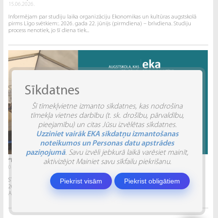
15.06.2026.
Informējam par studiju laika organizāciju Ekonomikas un kultūras augstskolā
pirms Līgo svētkiem:. 2026. gada 22. jūnijs (pirmdiena) – brīvdiena. Studiju
process nenotiek, jo šī diena tiek...
Sīkdatnes
Šī tīmekļvietne izmanto sīkdatnes, kas nodrošina
tīmekļa vietnes darbību (t. sk. drošību, pārvaldību,
pieejamību) un citas Jūsu izvēlētas sīkdatnes.
Uzziniet vairāk EKA sīkdatņu izmantošanas
noteikumos un Personas datu apstrādes
paziņojumā
. Savu izvēli jebkurā laikā varēsiet mainīt,
“INVENTIO 2026” ATSKATS
aktivizējot Mainiet savu sīkfailu piekrišanu.
04.06.2026.
Piekrist visām
Piekrist obligātiem
STUDĒJOŠO STARPTAUTISKĀ ZINĀTNISKI PRAKTISKĀ KONFERENCE “INVENTIO 2026”.
2026. gada 29. un 30. maijā Ekonomikas un kultūras augstskola sadarbībā ar
Alberta Koledžu organizēja Studējošo...