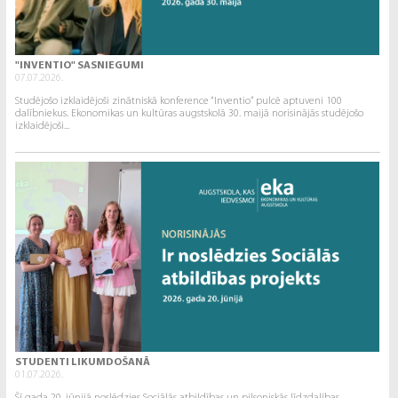
"INVENTIO" SASNIEGUMI
07.07.2026.
Studējošo izklaidējoši zinātniskā konference “Inventio” pulcē aptuveni 100
dalībniekus. Ekonomikas un kultūras augstskolā 30. maijā norisinājās studējošo
izklaidējoši...
STUDENTI LIKUMDOŠANĀ
01.07.2026.