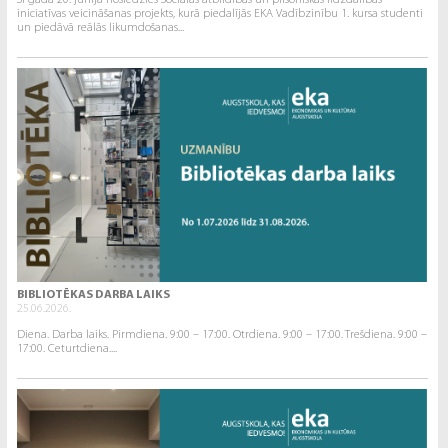
Šī gada 20. jūnijā noslēdzies Sociālās atbildības un pilsoniskās līdzdalības
iniciatīvas veicināšanas projekts, kurā piedalījās EKA Vadībzinību 1. kursa studenti
un piedāvā reālās likumdošanas...
BIBLIOTĒKAS DARBA LAIKS
25.06.2026.
Diena. Darba laiks. Pirmdiena. 9:00 – 17:00. Otrdiena. 9:00 – 17:00. Trešdiena. 9:00 –
17:00. Ceturtdiena....