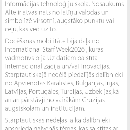
Informācijas tehnoloģiju skola. Nosaukums
Alte ir atvasināts no latīņu valodas un
simbolizē virsotni, augstāko punktu vai
ceļu, kas ved uz to.
Docēšanas mobilitāte bija daļa no
International Staff Week2026 , kuras
vadmotīvs bija Uz datiem balstīta
internacionalizācija un/vai inovācijas.
Starptautiskajā nedēļā piedalījās dalībnieki
no Apvienotās Karalistes, Bulgārijas, Īrijas,
Latvijas, Portugāles, Turcijas, Uzbekijas,kā
arī arī pārstāvji no vairākām Gruzijas
augstskolām un institūcijām.
Starptautiskās nedēļas laikā dalībnieki
apsprieda galvenās tēmas, kas saistītas ar