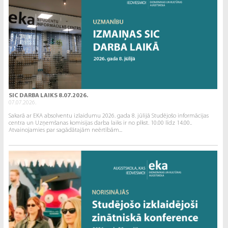
SIC DARBA LAIKS 8.07.2026.
07.07.2026.
Sakarā ar EKA absolventu izlaidumu 2026. gada 8. jūlijā Studējošo informācijas
centra un Uzņemšanas komisijas darba laiks ir no plkst. 10.00 līdz 14.00..
Atvainojamies par sagādātajām neērtībām...