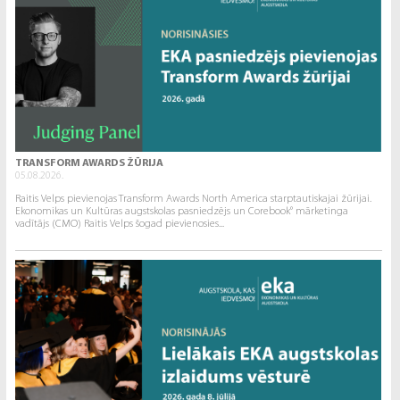
TRANSFORM AWARDS ŽŪRIJA
05.08.2026.
Raitis Velps pievienojas Transform Awards North America starptautiskajai žūrijai.
Ekonomikas un Kultūras augstskolas pasniedzējs un Corebook° mārketinga
vadītājs (CMO) Raitis Velps šogad pievienosies...