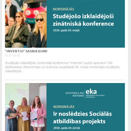
"INVENTIO" SASNIEGUMI
07.07.2026.
Studējošo izklaidējoši zinātniskā konference “Inventio” pulcē aptuveni 100
dalībniekus. Ekonomikas un kultūras augstskolā 30. maijā norisinājās studējošo
izklaidējoši...