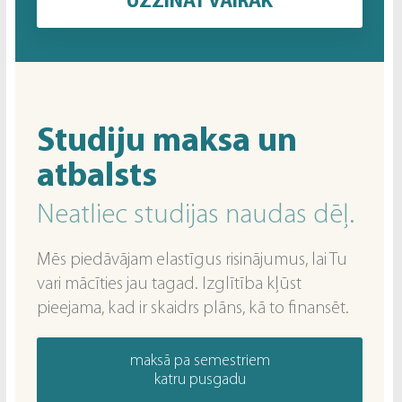
UZZINĀT VAIRĀK
Studiju maksa un
atbalsts
Neatliec studijas naudas dēļ.
Mēs piedāvājam elastīgus risinājumus, lai Tu
vari mācīties jau tagad. Izglītība kļūst
pieejama, kad ir skaidrs plāns, kā to finansēt.
maksā pa semestriem
katru pusgadu