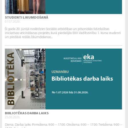
STUDENTI LIKUMDOŠANĀ
01.07.2026.
Šī gada 20. jūnijā noslēdzies Sociālās atbildības un pilsoniskās līdzdalības
iniciatīvas veicināšanas projekts, kurā piedalījās EKA Vadībzinību 1. kursa studenti
un piedāvā reālās likumdošanas...
BIBLIOTĒKAS DARBA LAIKS
25.06.2026.
Diena. Darba laiks. Pirmdiena. 9:00 – 17:00. Otrdiena. 9:00 – 17:00. Trešdiena. 9:00 –