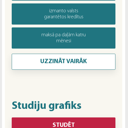
izmanto valsts
garantētos kredītus
maksā pa daļām katru
mēnesi
UZZINĀT VAIRĀK
Studiju grafiks
STUDĒT