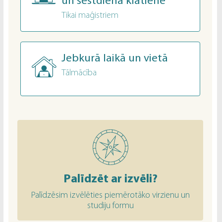
un sestdiena klātienē
Tikai maģistriem
Jebkurā laikā un vietā
Tālmācība
Palīdzēt ar izvēli?
Palīdzēsim izvēlēties piemērotāko virzienu un
studiju formu