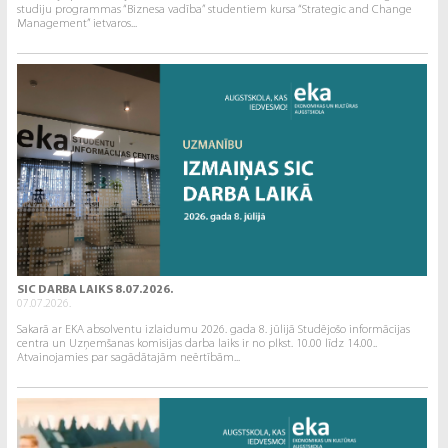
studiju programmas “Biznesa vadība” studentiem kursa “Strategic and Change
Management” ietvaros...
SIC DARBA LAIKS 8.07.2026.
07.07.2026.
Sakarā ar EKA absolventu izlaidumu 2026. gada 8. jūlijā Studējošo informācijas
centra un Uzņemšanas komisijas darba laiks ir no plkst. 10.00 līdz 14.00..
Atvainojamies par sagādātajām neērtībām...