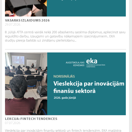
VASARAS IZLAIDUMS 2026
29.07.2026.
8. jūlijā ATTA centrā vairāk nekā 200 absolventu saņēma diplomus, apliecinot savu
ieguldīto darbu, izaugsmi un gatavību nākamajiem izaicinājumiem.. EKA
studiju pieeja balstās uz zināšanu pielietošanu...
LEKCIJA: FINTECH TENDENCES
07.07.2026.
Vieslekcija par inovācijām finanšu sektorā un fintech tendencēm. EKA maģistra