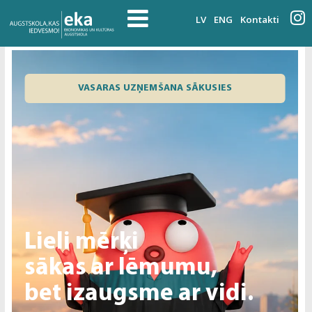
LV
ENG
Kontakti
VASARAS UZŅEMŠANA SĀKUSIES
Lieli mērķi
sākas ar lēmumu,
bet izaugsme ar vidi.