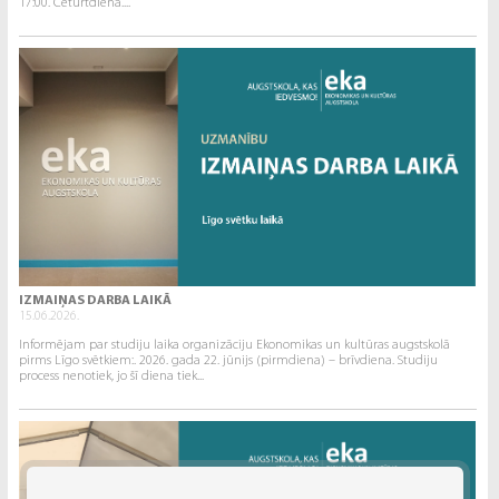
17:00. Ceturtdiena....
IZMAIŅAS DARBA LAIKĀ
15.06.2026.
Informējam par studiju laika organizāciju Ekonomikas un kultūras augstskolā
pirms Līgo svētkiem:. 2026. gada 22. jūnijs (pirmdiena) – brīvdiena. Studiju
process nenotiek, jo šī diena tiek...