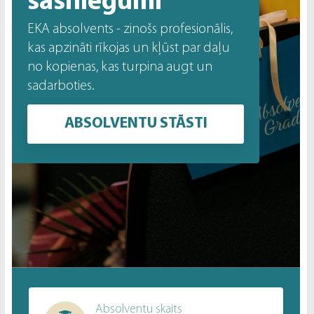
sasniegumi
EKA absolvents - zinošs profesionālis,
kas apzināti rīkojas un kļūst par daļu
no kopienas, kas turpina augt un
sadarboties.
ABSOLVENTU STĀSTI
Absolventu skaits