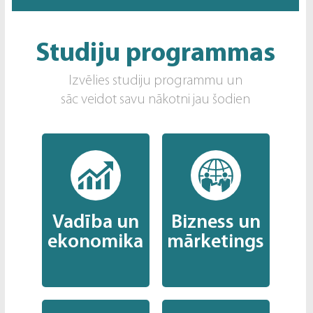
Studiju programmas
Izvēlies studiju programmu un
sāc veidot savu nākotni jau šodien
Vadība un
Bizness un
ekonomika
mārketings