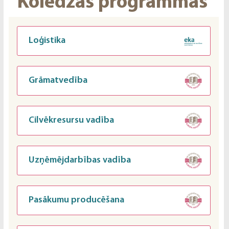
Koledžas programmas
Loģistika
Grāmatvedība
Cilvēkresursu vadība
Uzņēmējdarbības vadība
Pasākumu producēšana