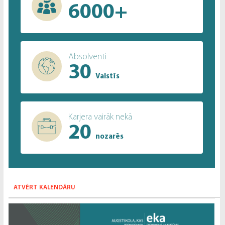
6000+
Absolventi
30
Valstīs
Karjera vairāk nekā
20
nozarēs
ATVĒRT KALENDĀRU