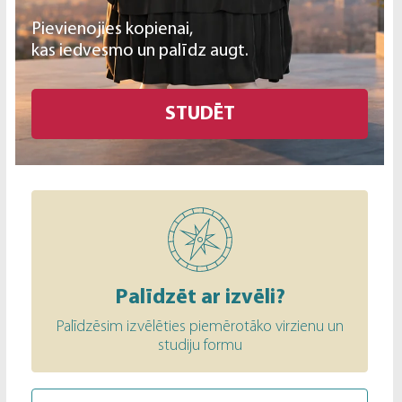
Pievienojies kopienai,
kas iedvesmo un palīdz augt.
STUDĒT
Palīdzēt ar izvēli?
Palīdzēsim izvēlēties piemērotāko virzienu un
studiju formu