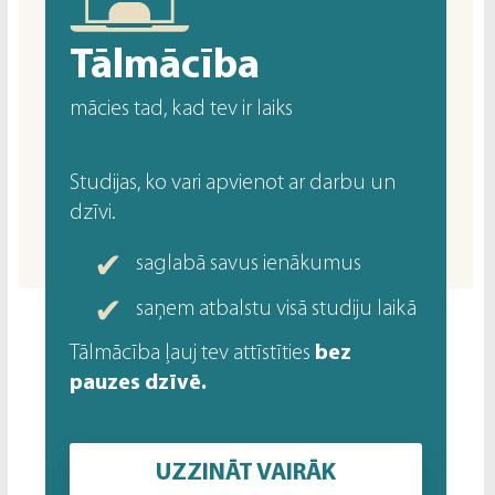
Tālmācība
mācies tad, kad tev ir laiks
Studijas, ko vari apvienot ar darbu un
dzīvi.
saglabā savus ienākumus
saņem atbalstu visā studiju laikā
Tālmācība ļauj tev attīstīties
bez
pauzes dzīvē.
UZZINĀT VAIRĀK