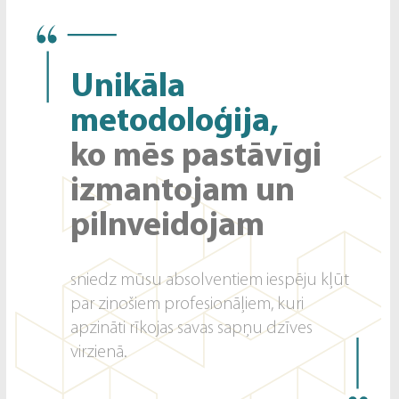
Unikāla
metodoloģija,
ko mēs pastāvīgi
izmantojam un
pilnveidojam
sniedz mūsu absolventiem iespēju kļūt
par zinošiem profesionāļiem, kuri
apzināti rīkojas savas sapņu dzīves
virzienā.