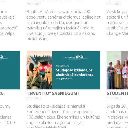
29.07.2026.
07.07.2026.
sform
8. jūlijā ATTA centrā vairāk nekā 200
Vieslekcija 
utiskajai
absolventu saņēma diplomus, apliecinot
sektorā un 
as
savu ieguldīto darbu, izaugsmi un
maģistra s
Corebook°
gatavību nākamajiem izaicinājumiem..
vadība” stu
tis Velps
EKA studiju pieeja balstās uz zināšanu
Change Mana
pielietošanu...
26.
"INVENTIO" SASNIEGUMI
STUDENT
07.07.2026.
01.07.2026.
aidumu
Studējošo izklaidējoši zinātniskā
Šī gada 20. 
konference “Inventio” pulcē aptuveni
atbildības u
mšanas
100 dalībniekus. Ekonomikas un kultūras
iniciatīvas 
st. 10.00
augstskolā 30. maijā norisinājās
piedalījās 