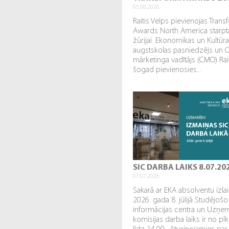
05.08.2026.
Raitis Velps pievienojas Tran
Awards North America starpta
žūrijai. Ekonomikas un Kultūr
augstskolas pasniedzējs un 
mārketinga vadītājs (CMO) Rai
šogad pievienosies...
SIC DARBA LAIKS 8.07.20
07.07.2026.
Sakarā ar EKA absolventu izl
2026. gada 8. jūlijā Studējošo
informācijas centra un Uzņe
komisijas darba laiks ir no plk