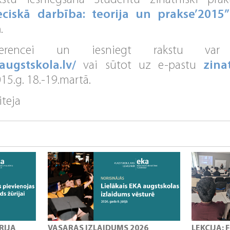
kstu iesniegšana Studentu zinātniski prakt
eciskā darbība: teorija un prakse’2015”
m
.
onferencei un iesniegt rakstu var
augstskola.lv/
vai sūtot uz e-pastu
zina
15.g. 18.-19.martā.
teja
RIJA
VASARAS IZLAIDUMS 2026
LEKCIJA: