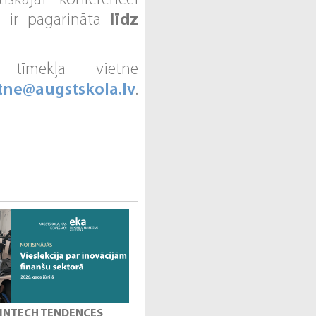
iskajai konferencei
ir pagarināta
līdz
 tīmekļa vietnē
tne@augstskola.lv
.
 FINTECH TENDENCES