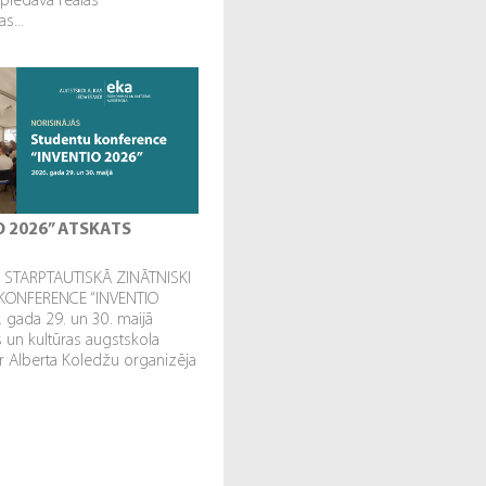
 piedāvā reālās
s...
O 2026” ATSKATS
STARPTAUTISKĀ ZINĀTNISKI
KONFERENCE “INVENTIO
. gada 29. un 30. maijā
un kultūras augstskola
r Alberta Koledžu organizēja