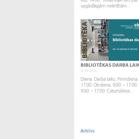
līdz 14.00.. Atvainojamies par
sagādātajām neērtībām...
BIBLIOTĒKAS DARBA LAI
25.06.2026.
Diena. Darba laiks. Pirmdiena.
17:00. Otrdiena. 9:00 – 17:00.
9:00 – 17:00. Ceturtdiena....
Arhīvs