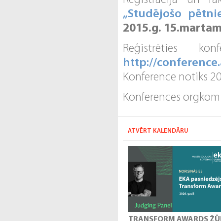
Reģistrācija un ra
„Studējošo pētni
2015.g. 15.marta
Reģistrēties k
http://conference.
Konference notiks 20
Konferences orgkomi
ATVĒRT KALENDĀRU
TRANSFORM AWARDS ŽŪ