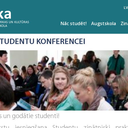
LV
Nāc studēt!
Augstskola
Zi
STUDENTU KONFERENCEI
 un godātie studenti!