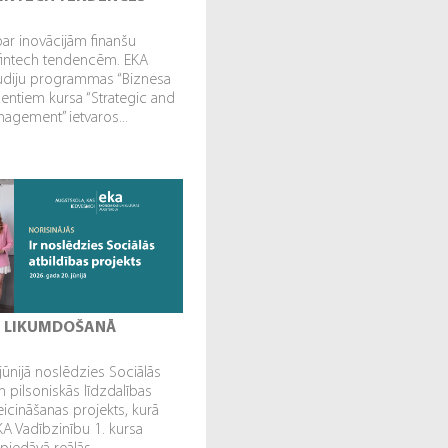
par inovācijām finanšu
fintech tendencēm. EKA
tudiju programmas “Biznesa
dentiem kursa “Strategic and
gement” ietvaros...
I LIKUMDOŠANĀ
jūnijā noslēdzies Sociālās
n pilsoniskās līdzdalības
veicināšanas projekts, kurā
EKA Vadībzinību 1. kursa