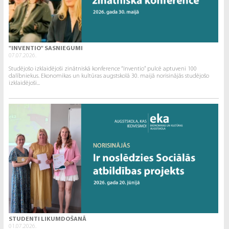
"INVENTIO" SASNIEGUMI
07.07.2026.
Studējošo izklaidējoši zinātniskā konference “Inventio” pulcē aptuveni 100
dalībniekus. Ekonomikas un kultūras augstskolā 30. maijā norisinājās studējošo
izklaidējoši...
STUDENTI LIKUMDOŠANĀ
01.07.2026.