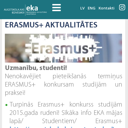
LV
ENG
Kontakti
ERASMUS+ AKTUALITĀTES
Uzmanību, studenti!
Nenokavējiet pieteikšanās termiņus
ERASMUS+ konkursam studijām un
praksei!
Turpinās Erasmus+ konkurss studijām
2015.gada rudenī! Sīkāka info EKA mājas
lapā/ Studentiem/ Erasmus+