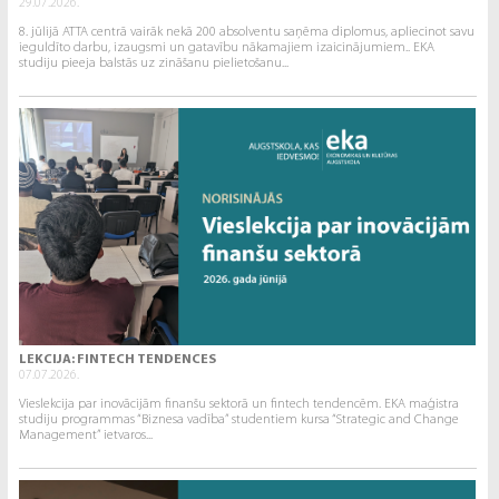
29.07.2026.
8. jūlijā ATTA centrā vairāk nekā 200 absolventu saņēma diplomus, apliecinot savu
ieguldīto darbu, izaugsmi un gatavību nākamajiem izaicinājumiem.. EKA
studiju pieeja balstās uz zināšanu pielietošanu...
LEKCIJA: FINTECH TENDENCES
07.07.2026.
Vieslekcija par inovācijām finanšu sektorā un fintech tendencēm. EKA maģistra
studiju programmas “Biznesa vadība” studentiem kursa “Strategic and Change
Management” ietvaros...