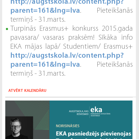
http://augstskola.lv/content.php?
parent=161&lng=lva
. Pieteikšanās
termiņš - 31.marts.
Turpinās Erasmus+ konkurss 2015.gada
pavasara/ vasaras praksēm! Sīkāka info
EKA mājas lapā/ Studentiem/ Erasmus+
http://augstskola.lv/content.php?
parent=161&lng=lva
. Pieteikšanās
termiņš - 31.marts.
ATVĒRT KALENDĀRU