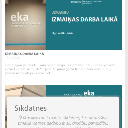
IZMAIŅAS DARBA LAIKĀ
15.06.2026.
Informējam par studiju laika organizāciju Ekonomikas un kultūras augstskolā
pirms Līgo svētkiem:. 2026. gada 22. jūnijs (pirmdiena) – brīvdiena. Studiju
process nenotiek, jo šī diena tiek...
Sīkdatnes
Šī tīmekļvietne izmanto sīkdatnes, kas nodrošina
tīmekļa vietnes darbību (t. sk. drošību, pārvaldību,