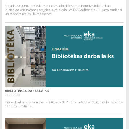
Šī gada 20. jūnijā noslēdzies Sociālās atbildības un pilsoniskās līdzdalības
iniciatīvas veicināšanas projekts, kurā piedalījās EKA Vadībzinību 1. kursa studenti
un piedāvā reālās likumdošanas...
BIBLIOTĒKAS DARBA LAIKS
25.06.2026.
Diena. Darba laiks. Pirmdiena. 9:00 – 17:00. Otrdiena. 9:00 – 17:00. Trešdiena. 9:00 –
17:00. Ceturtdiena....