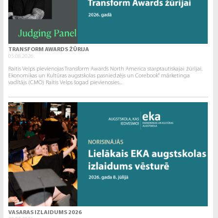
TRANSFORM AWARDS ŽŪRIJA
05.08.2026.
Raitis Velps pievienojas Transform Awards North America starptautiskajai žūrijai.
Ekonomikas un Kultūras augstskolas pasniedzējs un Corebook° mārketinga
vadītājs (CMO) Raitis Velps šogad pievienosies...
VASARAS IZLAIDUMS 2026