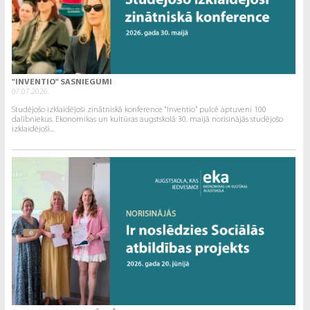
"INVENTIO" SASNIEGUMI
07.07.2026.
Studējošo izklaidējoši zinātniskā konference “Inventio” pulcē aptuveni 100
dalībniekus. Ekonomikas un kultūras augstskolā 30. maijā norisinājās studējošo
izklaidējoši...