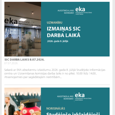
SIC DARBA LAIKS 8.07.2026.
07.07.2026.
Sakarā ar EKA absolventu izlaidumu 2026. gada 8. jūlijā Studējošo informācijas
centra un Uzņemšanas komisijas darba laiks ir no plkst. 10.00 līdz 14.00..
Atvainojamies par sagādātajām neērtībām...