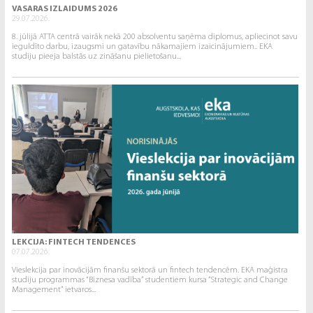
VASARAS IZLAIDUMS 2026
29.07.2026.
8. jūlijā ATTA centrā vairāk nekā 200 absolventu saņēma diplomus, apliecinot savu
ieguldīto darbu, izaugsmi un gatavību nākamajiem izaicinājumiem.. EKA
studiju pieeja balstās uz zināšanu pielietošanu...
LEKCIJA: FINTECH TENDENCES
07.07.2026.
Vieslekcija par inovācijām finanšu sektorā un fintech tendencēm. EKA maģistra
studiju programmas “Biznesa vadība” studentiem kursa “Strategic and Change
Management” ietvaros...