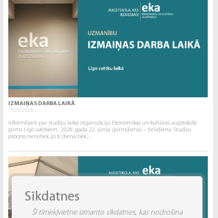
IZMAIŅAS DARBA LAIKĀ
15.06.2026.
Informējam par studiju laika organizāciju Ekonomikas un kultūras augstskolā
pirms Līgo svētkiem:. 2026. gada 22. jūnijs (pirmdiena) – brīvdiena. Studiju
process nenotiek, jo šī diena tiek...
Sīkdatnes
Šī tīmekļvietne izmanto sīkdatnes, kas nodrošina