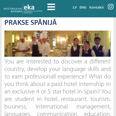
LV
ENG
Kontakti
PRAKSE SPĀNIJĀ
You are interested to discover a different
country, develop your language skills and
to earn professionall experience? What do
you think about a paid hotel internship in
an exclusive 4 or 5 star hotel in Spain? You
are student in hotel, restaurant, tourism,
business, international management,
languages, communication, education,