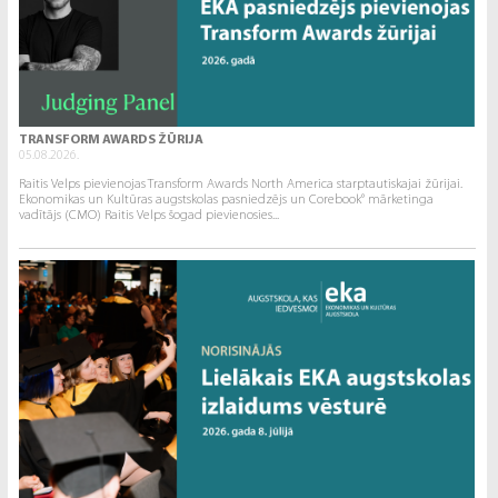
TRANSFORM AWARDS ŽŪRIJA
05.08.2026.
Raitis Velps pievienojas Transform Awards North America starptautiskajai žūrijai.
Ekonomikas un Kultūras augstskolas pasniedzējs un Corebook° mārketinga
vadītājs (CMO) Raitis Velps šogad pievienosies...