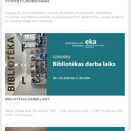
STUDENTI LIKUMDOŠANĀ
01.07.2026.
Šī gada 20. jūnijā noslēdzies Sociālās atbildības un pilsoniskās līdzdalības
iniciatīvas veicināšanas projekts, kurā piedalījās EKA Vadībzinību 1. kursa studenti
un piedāvā reālās likumdošanas...
BIBLIOTĒKAS DARBA LAIKS
25.06.2026.
Diena. Darba laiks. Pirmdiena. 9:00 – 17:00. Otrdiena. 9:00 – 17:00. Trešdiena. 9:00 –
17:00. Ceturtdiena....