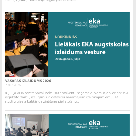
vadītājs (CMO) Raitis Velps šogad pievienosies...
VASARAS IZLAIDUMS 2026
29.07.2026.
8. jūlijā ATTA centrā vairāk nekā 200 absolventu saņēma diplomus, apliecinot savu
ieguldīto darbu, izaugsmi un gatavību nākamajiem izaicinājumiem.. EKA
studiju pieeja balstās uz zināšanu pielietošanu...