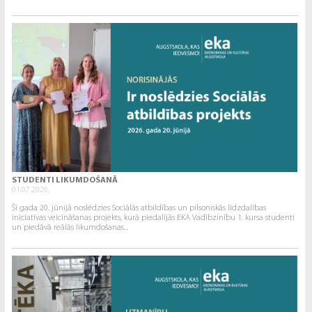
STUDENTI LIKUMDOŠANĀ
01.07.2026.
Šī gada 20. jūnijā noslēdzies Sociālās atbildības un pilsoniskās līdzdalības
iniciatīvas veicināšanas projekts, kurā piedalījās EKA Vadībzinību 1. kursa studenti
un piedāvā reālās likumdošanas...