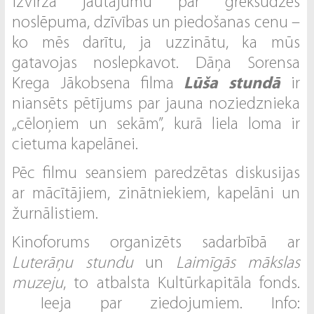
izvirza jautājumu par grēksūdzes
noslēpuma, dzīvības un piedošanas cenu –
ko mēs darītu, ja uzzinātu, ka mūs
gatavojas noslepkavot. Dāņa Sorensa
Krega Jākobsena filma
Lūša stundā
ir
niansēts pētījums par jauna noziedznieka
„cēloņiem un sekām”, kurā liela loma ir
cietuma kapelānei.
Pēc filmu seansiem paredzētas diskusijas
ar mācītājiem, zinātniekiem, kapelāni un
žurnālistiem.
Kinoforums organizēts sadarbībā ar
Luterāņu stundu
un
Laimīgās mākslas
muzeju
, to atbalsta Kultūrkapitāla fonds.
Ieeja par ziedojumiem. Info: