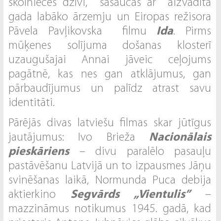
skolnieces dzīvi, sasaucas ar aizvadītā
gada labāko ārzemju un Eiropas režisora
Pāvela Pavļikovska filmu
Ida
. Pirms
mūķenes solījuma došanas klosterī
uzaugušajai Annai jāveic ceļojums
pagātnē, kas nes gan atklājumus, gan
pārbaudījumus un palīdz atrast savu
identitāti.
Pārējās divas latviešu filmas skar jūtīgus
jautājumus: Ivo Brieža
Nacionālais
pieskāriens
– divu paralēlo pasauļu
pastāvēšanu Latvijā un to izpausmes Jāņu
svinēšanas laikā, Normunda Puca debija
aktierkino
Segvārds „Vientulis”
–
mazzināmus notikumus 1945. gadā, kad