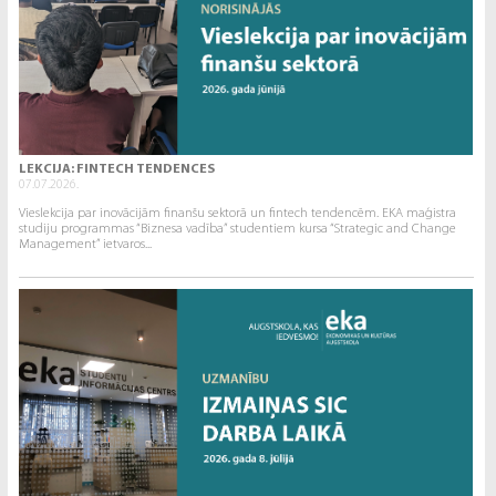
LEKCIJA: FINTECH TENDENCES
07.07.2026.
Vieslekcija par inovācijām finanšu sektorā un fintech tendencēm. EKA maģistra
studiju programmas “Biznesa vadība” studentiem kursa “Strategic and Change
Management” ietvaros...