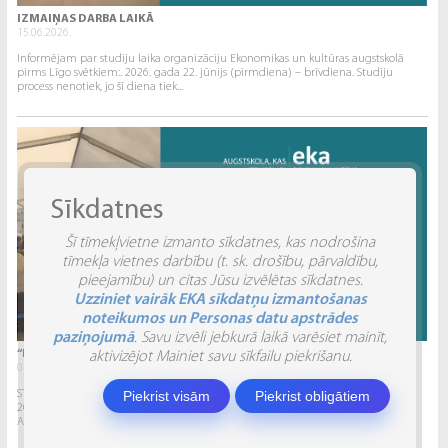
IZMAIŅAS DARBA LAIKĀ
15.06.2026.
Informējam par studiju laika organizāciju Ekonomikas un kultūras augstskolā
pirms Līgo svētkiem:. 2026. gada 22. jūnijs (pirmdiena) – brīvdiena. Studiju
process nenotiek, jo šī diena tiek...
Sīkdatnes
Šī tīmekļvietne izmanto sīkdatnes, kas nodrošina
tīmekļa vietnes darbību (t. sk. drošību, pārvaldību,
pieejamību) un citas Jūsu izvēlētas sīkdatnes.
Uzziniet vairāk EKA sīkdatņu izmantošanas
noteikumos un Personas datu apstrādes
paziņojumā
. Savu izvēli jebkurā laikā varēsiet mainīt,
“INVENTIO 2026” ATSKATS
aktivizējot Mainiet savu sīkfailu piekrišanu.
04.06.2026.
Piekrist visām
Piekrist obligātiem
STUDĒJOŠO STARPTAUTISKĀ ZINĀTNISKI PRAKTISKĀ KONFERENCE “INVENTIO 2026”.
2026. gada 29. un 30. maijā Ekonomikas un kultūras augstskola sadarbībā ar
Alberta Koledžu organizēja Studējošo...