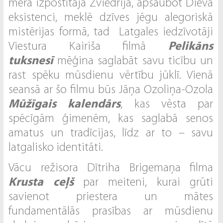
mēra izpostītajā Zviedrijā, apšaubot Dieva
eksistenci, meklē dzīves jēgu alegoriskā
mistērijas formā, tad Latgales iedzīvotāji
Viestura Kairiša filmā
Pelikāns
tuksnesī
mēģina saglabāt savu ticību un
rast spēku mūsdienu vērtību jūklī. Vienā
seansā ar šo filmu būs Jāņa Ozoliņa-Ozola
Mūžīgais kalendārs
, kas vēsta par
spēcīgām ģimenēm, kas saglabā senos
amatus un tradīcijas, līdz ar to – savu
latgalisko identitāti.
Vācu režisora Dītriha Brigemaņa filma
Krusta ceļš
par meiteni, kurai grūti
savienot priestera un mātes
fundamentālās prasības ar mūsdienu