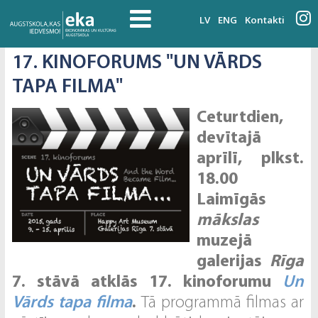
LV
ENG
Kontakti
17. KINOFORUMS "UN VĀRDS
TAPA FILMA"
Ceturtdien,
devītajā
aprīlī, plkst.
18.00
Laimīgās
mākslas
muzejā
galerijas
Rīga
7. stāvā atklās 17. kinoforumu
Un
Vārds tapa filma
.
Tā programmā filmas ar