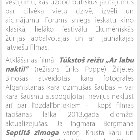
vēstījumu, kas uzdod būtiskus jautājumus
par cilvēka vietu dzīvē, izvēli un
aicinājumu. Forums sniegs ieskatu kino
klasikā, lielāko festivālu Ekumēniskās
žūrijas apbalvotajās un arī jaunākajās
latviešu filmās.
Atklāšanas filmā
Tūkstoš reižu „Ar labu
nakti!”
(režisors Ēriks Poppe) Žiljetes
Binošas atveidotās kara fotogrāfes
Afganistānas karā dzimušās šaubas – vai
kara šausmu atspoguļotāji neviļus nekļūst
arī par līdzdalībniekiem - kopš filmas
tapšanas laika 2013.gadā diemžēl
aktualizējušās. Ja Ingmāra Bergmana
Septītā zīmoga
varoņi Krusta karu un