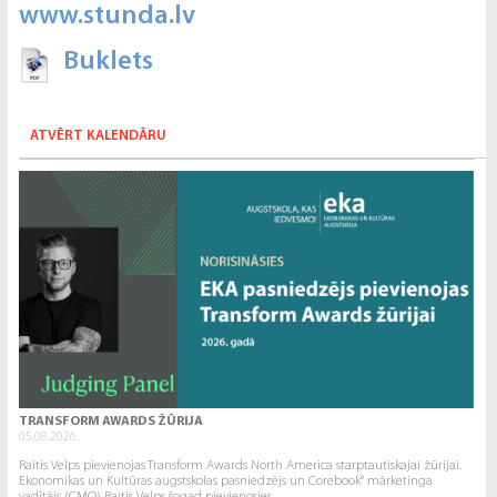
www.stunda.lv
Buklets
ATVĒRT KALENDĀRU
TRANSFORM AWARDS ŽŪRIJA
05.08.2026.
Raitis Velps pievienojas Transform Awards North America starptautiskajai žūrijai.
Ekonomikas un Kultūras augstskolas pasniedzējs un Corebook° mārketinga