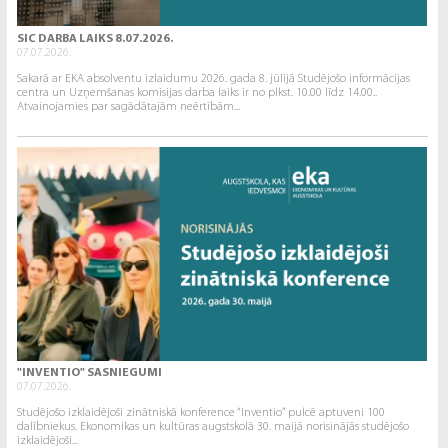
SIC DARBA LAIKS 8.07.2026.
07.07.2026.
Sakarā ar EKA absolventu izlaidumu 2026. gada 8. jūlijā Studējošo informācijas
centra un Uzņemšanas komisijas darba laiks ir no plkst. 10.00 līdz 14.00..
Atvainojamies par sagādātajām neērtībām...
"INVENTIO" SASNIEGUMI
07.07.2026.
Studējošo izklaidējoši zinātniskā konference “Inventio” pulcē aptuveni 100
dalībniekus. Ekonomikas un kultūras augstskolā 30. maijā norisinājās studējošo
izklaidējoši...