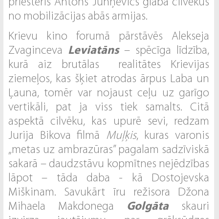
priesteris Antons Juhņēvics glāba cilvēkus
no mobilizācijas abās armijas.
Krievu kino forumā pārstāvēs Alekseja
Zvaginceva
Leviatāns
– spēcīga līdzība,
kurā aiz brutālas realitātes Krievijas
ziemeļos, kas šķiet atrodas ārpus Laba un
Ļauna, tomēr var nojaust ceļu uz garīgo
vertikāli, pat ja viss tiek samalts. Citā
aspektā cilvēku, kas upurē sevi, redzam
Jurija Bikova filmā
Muļķis
, kuras varonis
„metas uz ambrazūras” pagalam sadzīviskā
sakarā – daudzstāvu kopmītnes nejēdzības
lāpot – tāda daba - kā Dostojevska
Miškinam. Savukārt īru režisora Džona
Mihaela Makdonega
Golgāta
skauri