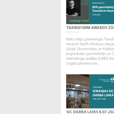
TRANSFORM AWARDS ŽŪ
05.08.2026.
Raitis Velps pievienojas Tran
Awards North America starpta
žūrijai. Ekonomikas un Kultūr
augstskolas pasniedzējs un 
mārketinga vadītājs (CMO) Rai
šogad pievienosies...
SIC DARBA LAIKS 8.07.20