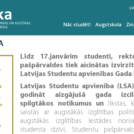
LV
Nāc studēt!
Augstskola
Zi
A
Līdz 17.janvārim studenti, rekt
pašpārvaldes tiek aicinātas izvirz
Latvijas Studentu apvienības G
Latvijas Studentu apvienība (LSA)
godināt aizgājušā gada izcil
spilgtākos notikumus un
likstas, 
saistās ar augstākās izglītības poli
augstākās izglītības iestādes nori
studenta dzīvi, Studentu pašpārva