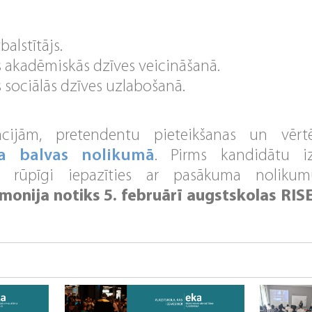
alstītājs.
 akadēmiskās dzīves veicināšanā.
 sociālās dzīves uzlabošanā.
cijām, pretendentu pieteikšanas un vērt
a balvas nolikumā
. Pirms kandidātu iz
na rūpīgi iepazīties ar pasākuma nolik
monija notiks 5. februārī augstskolas RIS