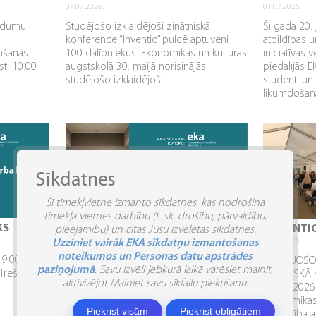
07.07.2026.
01.07.2026.
aidumu
Studējošo izklaidējoši zinātniskā
Šī gada 20. 
konference “Inventio” pulcē aptuveni
atbildības u
mšanas
100 dalībniekus. Ekonomikas un kultūras
iniciatīvas 
st. 10.00
augstskolā 30. maijā norisinājās
piedalījās 
studējošo izklaidējoši...
studenti un
likumdošana
Sīkdatnes
Šī tīmekļvietne izmanto sīkdatnes, kas nodrošina
tīmekļa vietnes darbību (t. sk. drošību, pārvaldību,
KS
IZMAIŅAS DARBA LAIKĀ
“INVENTI
pieejamību) un citas Jūsu izvēlētas sīkdatnes.
15.06.2026.
04.06.2026.
Uzziniet vairāk EKA sīkdatņu izmantošanas
noteikumos un Personas datu apstrādes
 9:00 –
Informējam par studiju laika organizāciju
STUDĒJOŠO 
paziņojumā
. Savu izvēli jebkurā laikā varēsiet mainīt,
 Trešdiena.
Ekonomikas un kultūras augstskolā
PRAKTISKĀ 
aktivizējot Mainiet savu sīkfailu piekrišanu.
pirms Līgo svētkiem:. 2026. gada 22.
2026”. 2026
jūnijs (pirmdiena) – brīvdiena. Studiju
Ekonomikas 
Piekrist visām
Piekrist obligātiem
process nenotiek, jo šī diena tiek...
sadarbībā a