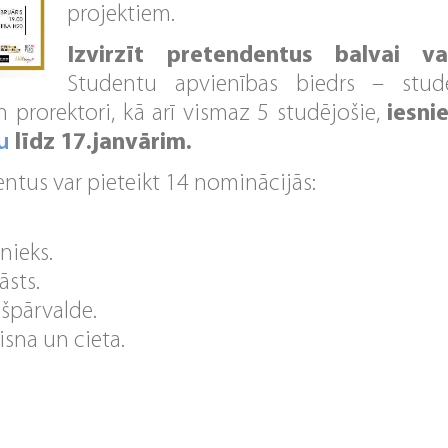
projektiem.
Izvirzīt pretendentus balvai va
Studentu apvienības biedrs – studē
n prorektori, kā arī vismaz 5 studējošie,
iesni
u
līdz 17.janvārim.
ntus var pieteikt 14 nominācijās:
nieks.
āsts.
špārvalde.
isna un cieta.