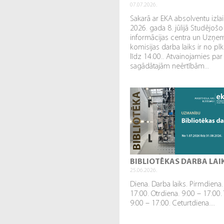
07.07.2026.
Sakarā ar EKA absolventu izl
2026. gada 8. jūlijā Studējošo
informācijas centra un Uzņe
komisijas darba laiks ir no plk
līdz 14.00.. Atvainojamies par
sagādātajām neērtībām...
BIBLIOTĒKAS DARBA LAI
25.06.2026.
Diena. Darba laiks. Pirmdiena.
17:00. Otrdiena. 9:00 – 17:00.
9:00 – 17:00. Ceturtdiena....