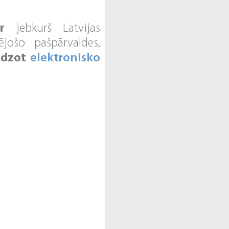
r
jebkurš Latvijas
jošo pašpārvaldes,
edzot
elektronisko