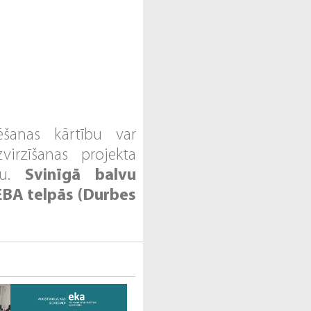
ēšanas kārtību var
virzīšanas projekta
umu.
Svinīgā balvu
EBA telpās (Durbes