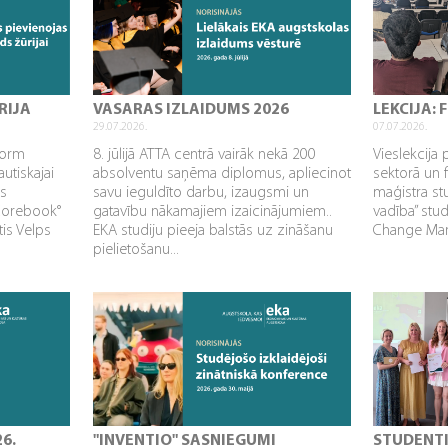
RIJA
VASARAS IZLAIDUMS 2026
LEKCIJA:
29.07.2026.
07.07.2026.
sform
8. jūlijā ATTA centrā vairāk nekā 200
Vieslekcija 
utiskajai
absolventu saņēma diplomus, apliecinot
sektorā un 
as
savu ieguldīto darbu, izaugsmi un
maģistra s
Corebook°
gatavību nākamajiem izaicinājumiem..
vadība” stu
tis Velps
EKA studiju pieeja balstās uz zināšanu
Change Mana
pielietošanu...
26.
"INVENTIO" SASNIEGUMI
STUDENT