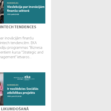
 FINTECH TENDENCES
par inovācijām finanšu
fintech tendencēm. EKA
tudiju programmas “Biznesa
dentiem kursa “Strategic and
gement” ietvaros...
I LIKUMDOŠANĀ