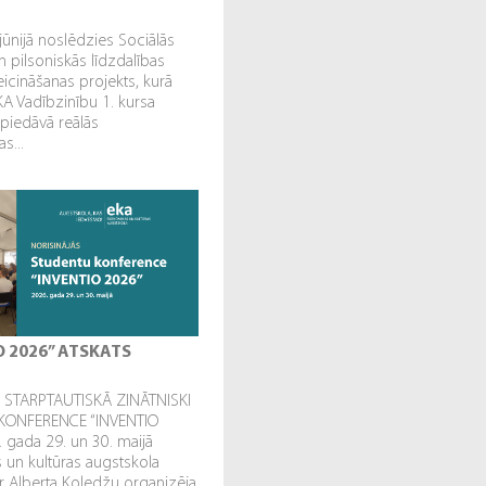
jūnijā noslēdzies Sociālās
n pilsoniskās līdzdalības
veicināšanas projekts, kurā
EKA Vadībzinību 1. kursa
 piedāvā reālās
s...
O 2026” ATSKATS
STARPTAUTISKĀ ZINĀTNISKI
KONFERENCE “INVENTIO
. gada 29. un 30. maijā
un kultūras augstskola
r Alberta Koledžu organizēja