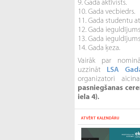
9. Gada aktīvists.
10. Gada vecbiedrs.
11. Gada studentu atb
12. Gada ieguldījums
13. Gada ieguldījums
14. Gada ķeza.
Vairāk par nominā
uzzināt
LSA Gad
organizatori aici
pasniegšanas cere
iela 4).
ATVĒRT KALENDĀRU