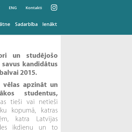
ENG
Kontakti
nātne
Sadarbība
Ienākt
ori un studējošo
īt savus kandidātus
ada balvai 2015.
 vēlas apzināt un
ākos studentus,
kas tieši vai netieši
tiku kopumā, katras
sēm, katra Latvijas
ldes ikdienu un to