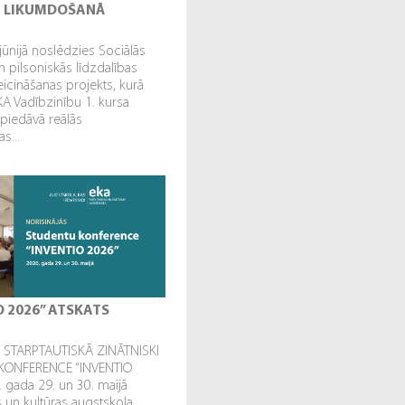
I LIKUMDOŠANĀ
jūnijā noslēdzies Sociālās
n pilsoniskās līdzdalības
veicināšanas projekts, kurā
EKA Vadībzinību 1. kursa
 piedāvā reālās
s...
O 2026” ATSKATS
STARPTAUTISKĀ ZINĀTNISKI
KONFERENCE “INVENTIO
. gada 29. un 30. maijā
un kultūras augstskola