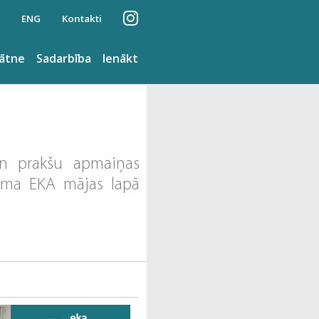
ENG
Kontakti
nātne
Sadarbība
Ienākt
un prakšu apmaiņas
jama EKA mājas lapā