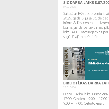
SIC DARBA LAIKS 8.07.20
07.07.2026.
Sakarā ar EKA absolventu izl
2026. gada 8. jūlijā Studējošo
informācijas centra un Uzņe
komisijas darba laiks ir no plk
līdz 14.00.. Atvainojamies par
sagādātajām neērtībām...
BIBLIOTĒKAS DARBA LAI
25.06.2026.
Diena. Darba laiks. Pirmdiena.
17:00. Otrdiena. 9:00 – 17:00.
9:00 – 17:00. Ceturtdiena....