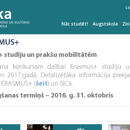
LV
Nāc studēt!
Augstskola
Zi
SMUS+
 studiju un prakšu mobilitātēm
kšana konkursam dalībai Erasmus+ studiju 
 2017.gadā. Detalizētāka informācija piee
/ ERASMUS+ (
šeit
) un SICā.
šanas termiņš – 2016. g. 31. oktobris