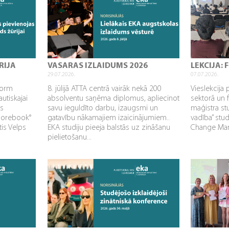
RIJA
VASARAS IZLAIDUMS 2026
LEKCIJA:
29.07.2026.
07.07.2026.
sform
8. jūlijā ATTA centrā vairāk nekā 200
Vieslekcija 
utiskajai
absolventu saņēma diplomus, apliecinot
sektorā un 
as
savu ieguldīto darbu, izaugsmi un
maģistra s
Corebook°
gatavību nākamajiem izaicinājumiem..
vadība” stu
tis Velps
EKA studiju pieeja balstās uz zināšanu
Change Mana
pielietošanu...