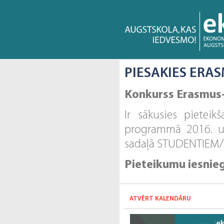
PIESAKIES ERA
Konkurss Erasmus+
Ir sākusies pietei
programmā 2016. un
sadaļā STUDENTIEM
Pieteikumu iesnieg
ATVĒRT KALENDĀRU