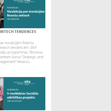
 FINTECH TENDENCES
par inovācijām finanšu
fintech tendencēm. EKA
tudiju programmas “Biznesa
dentiem kursa “Strategic and
gement” ietvaros...