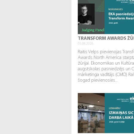
TRANSFORM AWARDS ŽŪ
05.08.2026.
Raitis Velps pievienojas Tran
Awards North America starpta
žūrijai. Ekonomikas un Kultūr
augstskolas pasniedzējs un 
mārketinga vadītājs (CMO) Rai
šogad pievienosies...