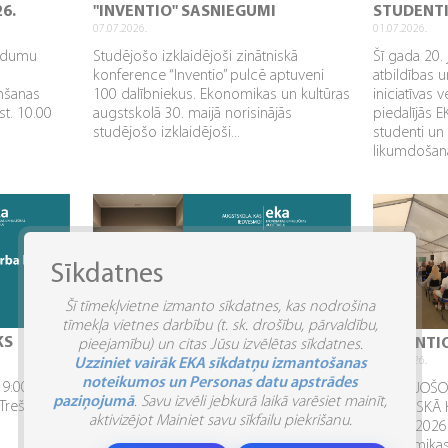
26.
"INVENTIO" SASNIEGUMI
STUDENT
07.07.2026.
01.07.2026.
aidumu
Studējošo izklaidējoši zinātniskā
Šī gada 20. 
konference “Inventio” pulcē aptuveni
atbildības u
mšanas
100 dalībniekus. Ekonomikas un kultūras
iniciatīvas 
st. 10.00
augstskolā 30. maijā norisinājās
piedalījās 
studējošo izklaidējoši...
studenti un
likumdošana
Sīkdatnes
Šī tīmekļvietne izmanto sīkdatnes, kas nodrošina
tīmekļa vietnes darbību (t. sk. drošību, pārvaldību,
KS
IZMAIŅAS DARBA LAIKĀ
“INVENTI
pieejamību) un citas Jūsu izvēlētas sīkdatnes.
15.06.2026.
04.06.2026.
Uzziniet vairāk EKA sīkdatņu izmantošanas
noteikumos un Personas datu apstrādes
 9:00 –
Informējam par studiju laika organizāciju
STUDĒJOŠO 
paziņojumā
. Savu izvēli jebkurā laikā varēsiet mainīt,
 Trešdiena.
Ekonomikas un kultūras augstskolā
PRAKTISKĀ 
aktivizējot Mainiet savu sīkfailu piekrišanu.
pirms Līgo svētkiem:. 2026. gada 22.
2026”. 2026
jūnijs (pirmdiena) – brīvdiena. Studiju
Ekonomikas 