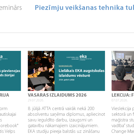
eminārs
Piezīmju veikšanas tehnika t
RIJA
VASARAS IZLAIDUMS 2026
LEKCIJA:
29.07.2026.
07.07.2026.
sform
8. jūlijā ATTA centrā vairāk nekā 200
Vieslekcija 
utiskajai
absolventu saņēma diplomus, apliecinot
sektorā un 
as
savu ieguldīto darbu, izaugsmi un
maģistra s
Corebook°
gatavību nākamajiem izaicinājumiem..
vadība” stu
tis Velps
EKA studiju pieeja balstās uz zināšanu
Change Mana