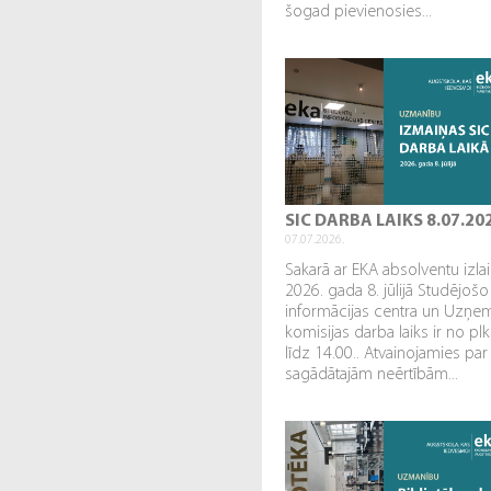
šogad pievienosies...
SIC DARBA LAIKS 8.07.20
07.07.2026.
Sakarā ar EKA absolventu izl
2026. gada 8. jūlijā Studējošo
informācijas centra un Uzņe
komisijas darba laiks ir no plk
līdz 14.00.. Atvainojamies par
sagādātajām neērtībām...