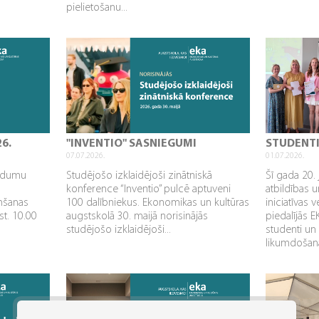
pielietošanu...
26.
"INVENTIO" SASNIEGUMI
STUDENT
07.07.2026.
01.07.2026.
aidumu
Studējošo izklaidējoši zinātniskā
Šī gada 20. 
konference “Inventio” pulcē aptuveni
atbildības u
mšanas
100 dalībniekus. Ekonomikas un kultūras
iniciatīvas 
st. 10.00
augstskolā 30. maijā norisinājās
piedalījās 
studējošo izklaidējoši...
studenti un
likumdošana