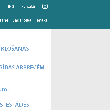
ENG
Kontakti
nātne
Sadarbība
Ienākt
ĪKLOŠANĀS
BĪBAS ARPRECĒM
dumi
S IESTĀDĒS