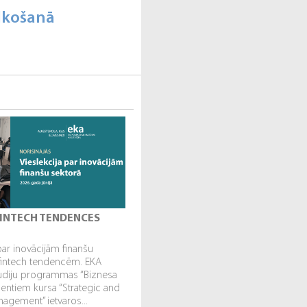
ulkošanā
 FINTECH TENDENCES
par inovācijām finanšu
fintech tendencēm. EKA
tudiju programmas “Biznesa
dentiem kursa “Strategic and
gement” ietvaros...