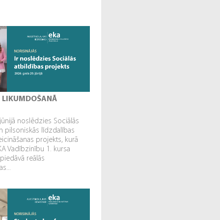
I LIKUMDOŠANĀ
jūnijā noslēdzies Sociālās
n pilsoniskās līdzdalības
veicināšanas projekts, kurā
EKA Vadībzinību 1. kursa
 piedāvā reālās
s...