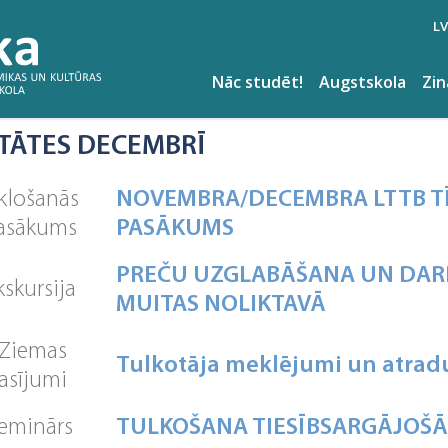
LV
Nāc studēt!
Augstskola
Zi
ITĀTES DECEMBRĪ
īklošanās
NOVEMBRA/DECEMBRA LTTB T
asākums
PASĀKUMS
PREČU UZGLABĀŠANA UN DAR
kskursija
MUITAS NOLIKTAVĀ
Ziemas
Tulkotāja meklējumi un atra
lasījumi
eminārs
TULKOŠANA TIESĪBSARGĀJOŠĀ