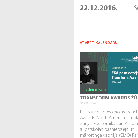
22.12.2016.
S
ATVĒRT KALENDĀRU
TRANSFORM AWARDS ŽŪ
05.08.2026.
Raitis Velps pievienojas Tran
Awards North America starpta
žūrijai. Ekonomikas un Kultūr
augstskolas pasniedzējs un 
mārketinga vadītājs (CMO) Rai