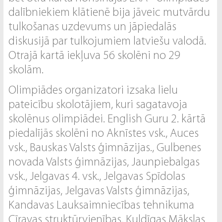
dalībniekiem klātienē bija jāveic mutvārdu
tulkošanas uzdevums un jāpiedalās
diskusijā par tulkojumiem latviešu valodā.
Otrajā kartā iekļuva 56 skolēni no 29
skolām.
Olimpiādes organizatori izsaka lielu
pateicību skolotājiem, kuri sagatavoja
skolēnus olimpiādei. English Guru 2. kārtā
piedalījās skolēni no Aknīstes vsk., Auces
vsk., Bauskas Valsts ģimnāzijas., Gulbenes
novada Valsts ģimnāzijas, Jaunpiebalgas
vsk., Jelgavas 4. vsk., Jelgavas Spīdolas
ģimnāzijas, Jelgavas Valsts ģimnāzijas,
Kandavas Lauksaimniecības tehnikuma
Cīravas struktūrvienības, Kuldīgas Mākslas