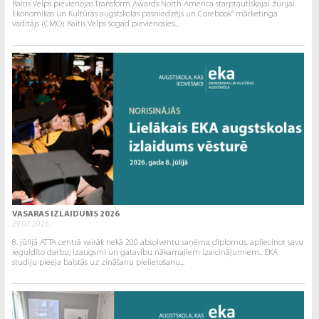
Raitis Velps pievienojas Transform Awards North America starptautiskajai žūrijai.
Ekonomikas un Kultūras augstskolas pasniedzējs un Corebook° mārketinga
vadītājs (CMO) Raitis Velps šogad pievienosies...
VASARAS IZLAIDUMS 2026
29.07.2026.
8. jūlijā ATTA centrā vairāk nekā 200 absolventu saņēma diplomus, apliecinot savu
ieguldīto darbu, izaugsmi un gatavību nākamajiem izaicinājumiem.. EKA
studiju pieeja balstās uz zināšanu pielietošanu...