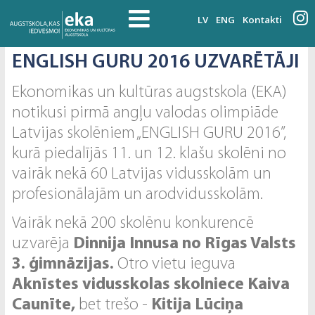
LV
ENG
Kontakti
ENGLISH GURU 2016 UZVARĒTĀJI
Ekonomikas un kultūras augstskola (EKA)
notikusi pirmā angļu valodas olimpiāde
Latvijas skolēniem „ENGLISH GURU 2016”,
kurā piedalījās 11. un 12. klašu skolēni no
vairāk nekā 60 Latvijas vidusskolām un
profesionālajām un arodvidusskolām.
Vairāk nekā 200 skolēnu konkurencē
uzvarēja
Dinnija Innusa no Rīgas Valsts
3. ģimnāzijas.
Otro vietu ieguva
Aknīstes vidusskolas skolniece Kaiva
Caunīte,
bet trešo -
Kitija Lūciņa