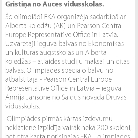
Gristiņa no Auces vidusskolas.
Šo olimpiādi EKA organizēja sadarbībā ar
Alberta koledžu (AK) un Pearson Central
Europe Representative Office in Latvia.
Uzvarētāji ieguva balvas no Ekonomikas
un kultūras augstskolas un Alberta
koledžas – atlaides studiju maksai un citas
balvas. Olimpiādes speciālo balvu no
atbalstītāja - Pearson Central Europe
Representative Office in Latvia – ieguva
Annija Jansone no Saldus novada Druvas
vidusskolas.
Olimpiādes pirmās kārtas izdevumu
neklātienē izpildīja vairāk nekā 200 skolēni,
bet otrā kārta norisinājās EKA - olimpiādes