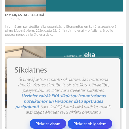
IZMAIŅAS DARBA LAIKĀ
15.06.2026.
Informējam par studiju laika organizāciju Ekonomikas un kultūras augstskolā
pirms Līgo svētkiem:. 2026. gada 22. jūnijs (pirmdiena) – brīvdiena. Studiju
process nenotiek, jo šī diena tiek...
Sīkdatnes
Šī tīmekļvietne izmanto sīkdatnes, kas nodrošina
tīmekļa vietnes darbību (t. sk. drošību, pārvaldību,
pieejamību) un citas Jūsu izvēlētas sīkdatnes.
Uzziniet vairāk EKA sīkdatņu izmantošanas
noteikumos un Personas datu apstrādes
paziņojumā
. Savu izvēli jebkurā laikā varēsiet mainīt,
“INVENTIO 2026” ATSKATS
aktivizējot Mainiet savu sīkfailu piekrišanu.
04.06.2026.
Piekrist visām
Piekrist obligātiem
STUDĒJOŠO STARPTAUTISKĀ ZINĀTNISKI PRAKTISKĀ KONFERENCE “INVENTIO 2026”.
2026. gada 29. un 30. maijā Ekonomikas un kultūras augstskola sadarbībā ar