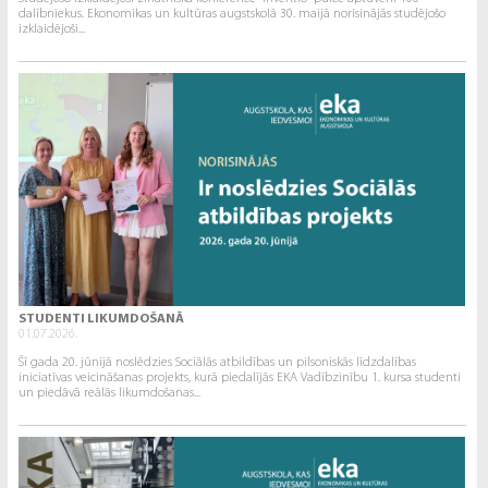
dalībniekus. Ekonomikas un kultūras augstskolā 30. maijā norisinājās studējošo
izklaidējoši...
STUDENTI LIKUMDOŠANĀ
01.07.2026.
Šī gada 20. jūnijā noslēdzies Sociālās atbildības un pilsoniskās līdzdalības
iniciatīvas veicināšanas projekts, kurā piedalījās EKA Vadībzinību 1. kursa studenti
un piedāvā reālās likumdošanas...