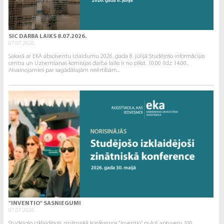
SIC DARBA LAIKS 8.07.2026.
07.07.2026.
Sakarā ar EKA absolventu izlaidumu 2026. gada 8. jūlijā Studējošo informācijas
centra un Uzņemšanas komisijas darba laiks ir no plkst. 10.00 līdz 14.00..
Atvainojamies par sagādātajām neērtībām...
"INVENTIO" SASNIEGUMI
07.07.2026.
Studējošo izklaidējoši zinātniskā konference “Inventio” pulcē aptuveni 100