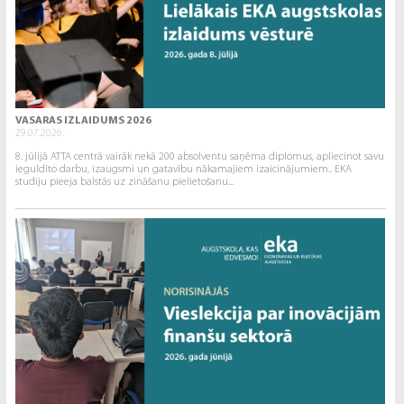
VASARAS IZLAIDUMS 2026
29.07.2026.
8. jūlijā ATTA centrā vairāk nekā 200 absolventu saņēma diplomus, apliecinot savu
ieguldīto darbu, izaugsmi un gatavību nākamajiem izaicinājumiem.. EKA
studiju pieeja balstās uz zināšanu pielietošanu...