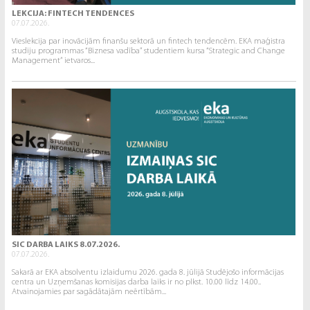
LEKCIJA: FINTECH TENDENCES
07.07.2026.
Vieslekcija par inovācijām finanšu sektorā un fintech tendencēm. EKA maģistra
studiju programmas “Biznesa vadība” studentiem kursa “Strategic and Change
Management” ietvaros...
SIC DARBA LAIKS 8.07.2026.
07.07.2026.
Sakarā ar EKA absolventu izlaidumu 2026. gada 8. jūlijā Studējošo informācijas
centra un Uzņemšanas komisijas darba laiks ir no plkst. 10.00 līdz 14.00..
Atvainojamies par sagādātajām neērtībām...