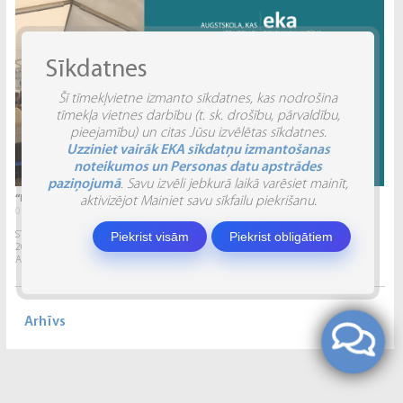
Sīkdatnes
Šī tīmekļvietne izmanto sīkdatnes, kas nodrošina
tīmekļa vietnes darbību (t. sk. drošību, pārvaldību,
pieejamību) un citas Jūsu izvēlētas sīkdatnes.
Uzziniet vairāk EKA sīkdatņu izmantošanas
noteikumos un Personas datu apstrādes
paziņojumā
. Savu izvēli jebkurā laikā varēsiet mainīt,
“INVENTIO 2026” ATSKATS
aktivizējot Mainiet savu sīkfailu piekrišanu.
04.06.2026.
STUDĒJOŠO STARPTAUTISKĀ ZINĀTNISKI PRAKTISKĀ KONFERENCE “INVENTIO 2026”.
Piekrist visām
Piekrist obligātiem
2026. gada 29. un 30. maijā Ekonomikas un kultūras augstskola sadarbībā ar
Alberta Koledžu organizēja Studējošo...
Arhīvs