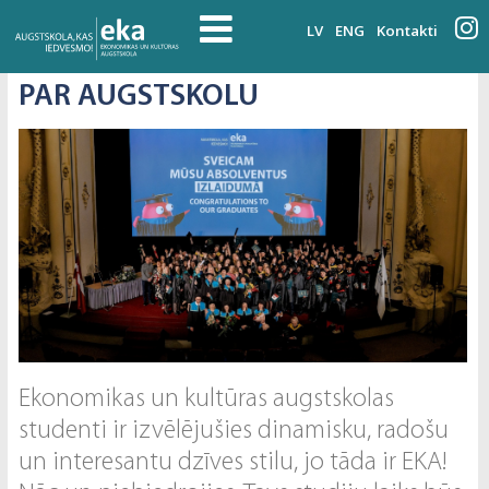
LV
ENG
Kontakti
PAR AUGSTSKOLU
Ekonomikas un kultūras augstskolas
studenti ir izvēlējušies dinamisku, radošu
un interesantu dzīves stilu, jo tāda ir EKA!