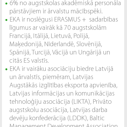
6% no augstskolas akadēmiskā personāla
pārstāvjiem ir ārvalstu mācībspēki.
EKA ir noslēgusi ERASMUS + sadarbības
līgumus ar vairāk kā 70 augstskolām
Francijā, Itālijā, Lietuvā, Polijā,
Maķedonijā, Nīderlandē, Slovēnijā,
Spānijā, Turcijā, Vācijā un Ungārijā un
citās ES valstīs.
EKA ir vairāku asociāciju biedre Latvijā
un ārvalstīs, piemēram, Latvijas
Augstākās izglītības eksporta apvienība,
Latvijas informācijas un komunikācijas
tehnoloģiju asociācija (LIKTA), Privāto
augstskolu asociācija, Latvijas darba
devēju konfederācija (LDDK), Baltic
Management Development Association