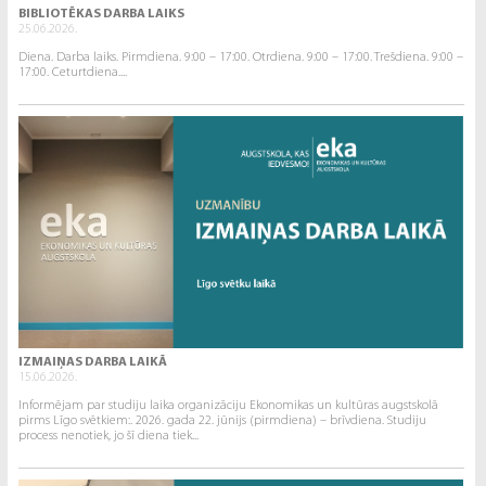
BIBLIOTĒKAS DARBA LAIKS
25.06.2026.
Diena. Darba laiks. Pirmdiena. 9:00 – 17:00. Otrdiena. 9:00 – 17:00. Trešdiena. 9:00 –
17:00. Ceturtdiena....
IZMAIŅAS DARBA LAIKĀ
15.06.2026.
Informējam par studiju laika organizāciju Ekonomikas un kultūras augstskolā
pirms Līgo svētkiem:. 2026. gada 22. jūnijs (pirmdiena) – brīvdiena. Studiju
process nenotiek, jo šī diena tiek...