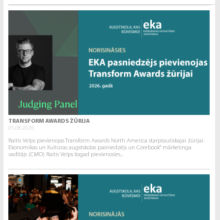
TRANSFORM AWARDS ŽŪRIJA
05.08.2026.
Raitis Velps pievienojas Transform Awards North America starptautiskajai žūrijai.
Ekonomikas un Kultūras augstskolas pasniedzējs un Corebook° mārketinga
vadītājs (CMO) Raitis Velps šogad pievienosies...