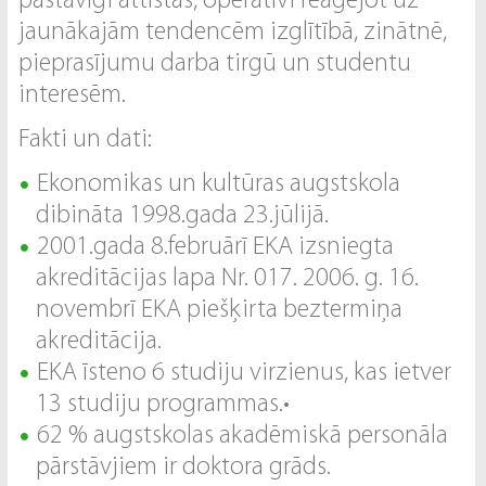
pastāvīgi attīstās, operatīvi reaģējot uz
jaunākajām tendencēm izglītībā, zinātnē,
pieprasījumu darba tirgū un studentu
interesēm.
Fakti un dati:
Ekonomikas un kultūras augstskola
dibināta 1998.gada 23.jūlijā.
2001.gada 8.februārī EKA izsniegta
akreditācijas lapa Nr. 017. 2006. g. 16.
novembrī EKA piešķirta beztermiņa
akreditācija.
EKA īsteno 6 studiju virzienus, kas ietver
13 studiju programmas.•
62 % augstskolas akadēmiskā personāla
pārstāvjiem ir doktora grāds.