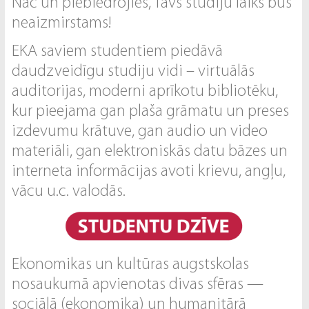
Nāc un piebiedrojies, Tavs studiju laiks būs
neaizmirstams!
EKA saviem studentiem piedāvā
daudzveidīgu studiju vidi – virtuālās
auditorijas, moderni aprīkotu bibliotēku,
kur pieejama gan plaša grāmatu un preses
izdevumu krātuve, gan audio un video
materiāli, gan elektroniskās datu bāzes un
interneta informācijas avoti krievu, angļu,
vācu u.c. valodās.
Ekonomikas un kultūras augstskolas
nosaukumā apvienotas divas sfēras —
sociālā (ekonomika) un humanitārā