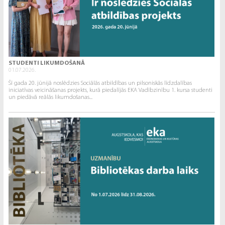
STUDENTI LIKUMDOŠANĀ
01.07.2026.
Šī gada 20. jūnijā noslēdzies Sociālās atbildības un pilsoniskās līdzdalības
iniciatīvas veicināšanas projekts, kurā piedalījās EKA Vadībzinību 1. kursa studenti
un piedāvā reālās likumdošanas...