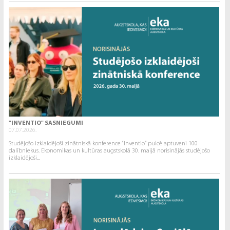
"INVENTIO" SASNIEGUMI
07.07.2026.
Studējošo izklaidējoši zinātniskā konference “Inventio” pulcē aptuveni 100
dalībniekus. Ekonomikas un kultūras augstskolā 30. maijā norisinājās studējošo
izklaidējoši...