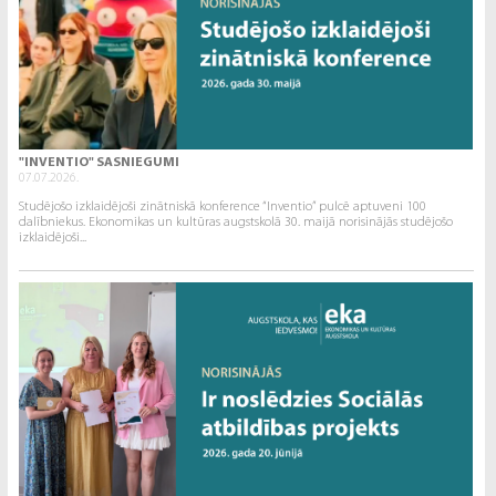
"INVENTIO" SASNIEGUMI
07.07.2026.
Studējošo izklaidējoši zinātniskā konference “Inventio” pulcē aptuveni 100
dalībniekus. Ekonomikas un kultūras augstskolā 30. maijā norisinājās studējošo
izklaidējoši...