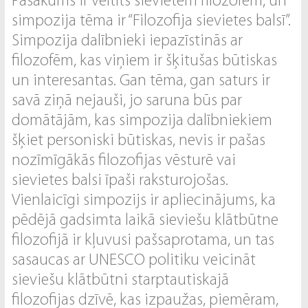
Pasākums ir veltīts sievietēm filozofēm, un
simpozija tēma ir “Filozofija sievietes balsī”.
Simpozija dalībnieki iepazīstinās ar
filozofēm, kas viņiem ir šķitušas būtiskas
un interesantas. Gan tēma, gan saturs ir
savā ziņā nejauši, jo saruna būs par
domātājām, kas simpozija dalībniekiem
šķiet personiski būtiskas, nevis ir pašas
nozīmīgākās filozofijas vēsturē vai
sievietes balsi īpaši raksturojošas.
Vienlaicīgi simpozijs ir apliecinājums, ka
pēdējā gadsimta laikā sieviešu klātbūtne
filozofijā ir kļuvusi pašsaprotama, un tas
sasaucas ar UNESCO politiku veicināt
sieviešu klātbūtni starptautiskajā
filozofijas dzīvē, kas izpaužas, piemēram,