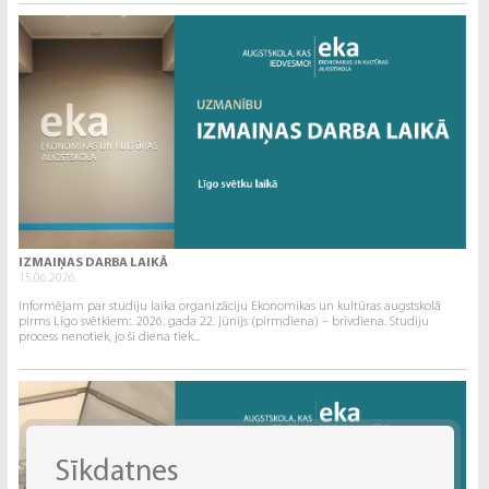
IZMAIŅAS DARBA LAIKĀ
15.06.2026.
Informējam par studiju laika organizāciju Ekonomikas un kultūras augstskolā
pirms Līgo svētkiem:. 2026. gada 22. jūnijs (pirmdiena) – brīvdiena. Studiju
process nenotiek, jo šī diena tiek...
Sīkdatnes