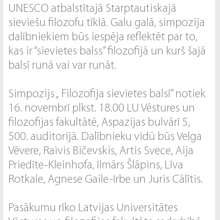
UNESCO atbalstītajā Starptautiskajā
sieviešu filozofu tīklā. Galu galā, simpozija
dalībniekiem būs iespēja reflektēt par to,
kas ir “sievietes balss” filozofijā un kurš šajā
balsī runā vai var runāt.
Simpozijs „ Filozofija sievietes balsī” notiek
16. novembrī plkst. 18.00 LU Vēstures un
filozofijas fakultātē, Aspazijas bulvārī 5,
500. auditorijā. Dalībnieku vidū būs Velga
Vēvere, Raivis Bičevskis, Artis Svece, Aija
Priedīte-Kleinhofa, Ilmārs Šlāpins, Līva
Rotkale, Agnese Gaile-Irbe un Juris Cālītis.
Pasākumu rīko Latvijas Universitātes