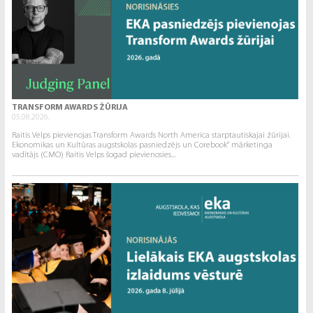
TRANSFORM AWARDS ŽŪRIJA
05.08.2026.
Raitis Velps pievienojas Transform Awards North America starptautiskajai žūrijai.
Ekonomikas un Kultūras augstskolas pasniedzējs un Corebook° mārketinga
vadītājs (CMO) Raitis Velps šogad pievienosies...