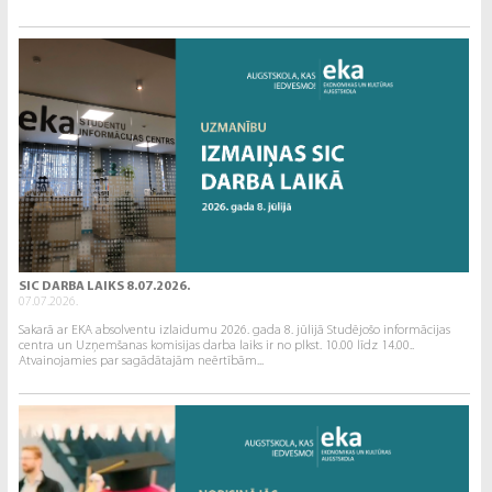
SIC DARBA LAIKS 8.07.2026.
07.07.2026.
Sakarā ar EKA absolventu izlaidumu 2026. gada 8. jūlijā Studējošo informācijas
centra un Uzņemšanas komisijas darba laiks ir no plkst. 10.00 līdz 14.00..
Atvainojamies par sagādātajām neērtībām...