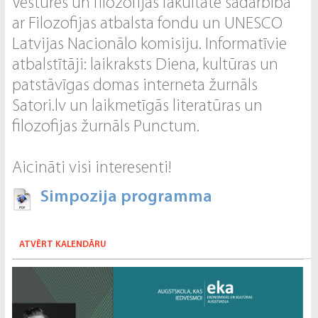
Vēstures un filozofijas fakultāte sadarbībā
ar Filozofijas atbalsta fondu un UNESCO
Latvijas Nacionālo komisiju. Informatīvie
atbalstītāji: laikraksts Diena, kultūras un
patstāvīgas domas interneta žurnāls
Satori.lv un laikmetīgās literatūras un
filozofijas žurnāls Punctum.
Aicināti visi interesenti!
Simpozija programma
ATVĒRT KALENDĀRU