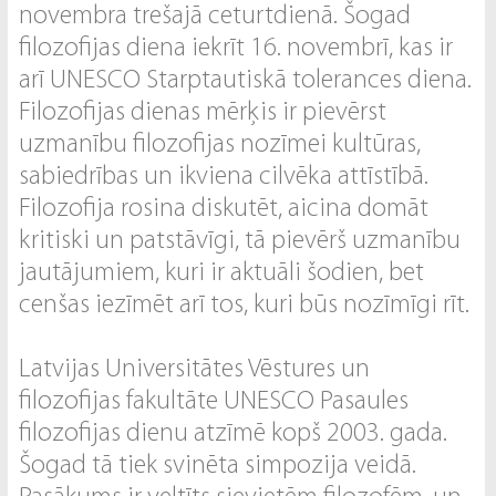
novembra trešajā ceturtdienā. Šogad
filozofijas diena iekrīt 16. novembrī, kas ir
arī UNESCO Starptautiskā tolerances diena.
Filozofijas dienas mērķis ir pievērst
uzmanību filozofijas nozīmei kultūras,
sabiedrības un ikviena cilvēka attīstībā.
Filozofija rosina diskutēt, aicina domāt
kritiski un patstāvīgi, tā pievērš uzmanību
jautājumiem, kuri ir aktuāli šodien, bet
cenšas iezīmēt arī tos, kuri būs nozīmīgi rīt.
Latvijas Universitātes Vēstures un
filozofijas fakultāte UNESCO Pasaules
filozofijas dienu atzīmē kopš 2003. gada.
Šogad tā tiek svinēta simpozija veidā.