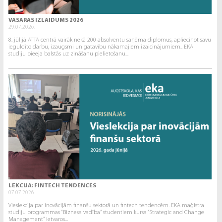
VASARAS IZLAIDUMS 2026
29.07.2026.
8. jūlijā ATTA centrā vairāk nekā 200 absolventu saņēma diplomus, apliecinot savu
ieguldīto darbu, izaugsmi un gatavību nākamajiem izaicinājumiem.. EKA
studiju pieeja balstās uz zināšanu pielietošanu...
LEKCIJA: FINTECH TENDENCES
07.07.2026.
Vieslekcija par inovācijām finanšu sektorā un fintech tendencēm. EKA maģistra
studiju programmas “Biznesa vadība” studentiem kursa “Strategic and Change
Management” ietvaros...