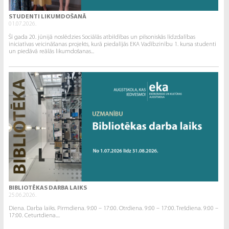
STUDENTI LIKUMDOŠANĀ
01.07.2026.
Šī gada 20. jūnijā noslēdzies Sociālās atbildības un pilsoniskās līdzdalības
iniciatīvas veicināšanas projekts, kurā piedalījās EKA Vadībzinību 1. kursa studenti
un piedāvā reālās likumdošanas...
BIBLIOTĒKAS DARBA LAIKS
25.06.2026.
Diena. Darba laiks. Pirmdiena. 9:00 – 17:00. Otrdiena. 9:00 – 17:00. Trešdiena. 9:00 –
17:00. Ceturtdiena....