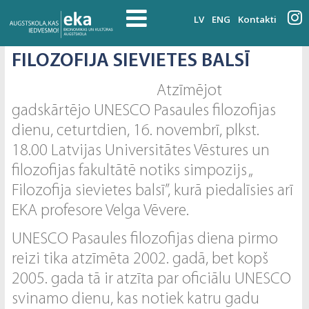
LV
ENG
Kontakti
FILOZOFIJA SIEVIETES BALSĪ
Atzīmējot
gadskārtējo UNESCO Pasaules filozofijas
dienu, ceturtdien, 16. novembrī, plkst.
18.00 Latvijas Universitātes Vēstures un
filozofijas fakultātē notiks simpozijs „
Filozofija sievietes balsī”, kurā piedalīsies arī
EKA profesore Velga Vēvere.
UNESCO Pasaules filozofijas diena pirmo
reizi tika atzīmēta 2002. gadā, bet kopš
2005. gada tā ir atzīta par oficiālu UNESCO
svinamo dienu, kas notiek katru gadu