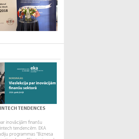
 FINTECH TENDENCES
par inovācijām finanšu
fintech tendencēm. EKA
tudiju programmas “Biznesa