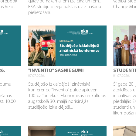
Corebook°
gatavību nākamajiem izaicinājumiem..
vadība” stu
tis Velps
EKA studiju pieeja balstās uz zināšanu
Change Mana
pielietošanu...
26.
"INVENTIO" SASNIEGUMI
STUDENT
07.07.2026.
01.07.2026.
aidumu
Studējošo izklaidējoši zinātniskā
Šī gada 20. 
konference “Inventio” pulcē aptuveni
atbildības u
mšanas
100 dalībniekus. Ekonomikas un kultūras
iniciatīvas 
st. 10.00
augstskolā 30. maijā norisinājās
piedalījās 
studējošo izklaidējoši...
studenti un
likumdošana