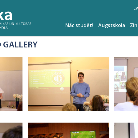
LV
Nāc studēt!
Augstskola
Zi
 GALLERY