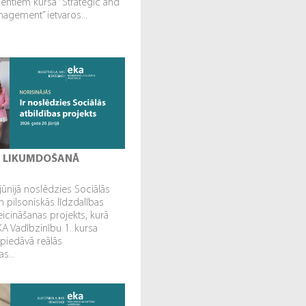
dentiem kursa “Strategic and
gement” ietvaros...
I LIKUMDOŠANĀ
jūnijā noslēdzies Sociālās
n pilsoniskās līdzdalības
veicināšanas projekts, kurā
EKA Vadībzinību 1. kursa
 piedāvā reālās
s...