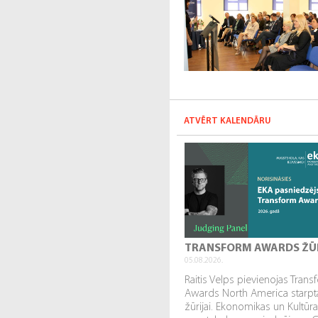
ATVĒRT KALENDĀRU
TRANSFORM AWARDS ŽŪ
05.08.2026.
Raitis Velps pievienojas Tran
Awards North America starpta
žūrijai. Ekonomikas un Kultūr