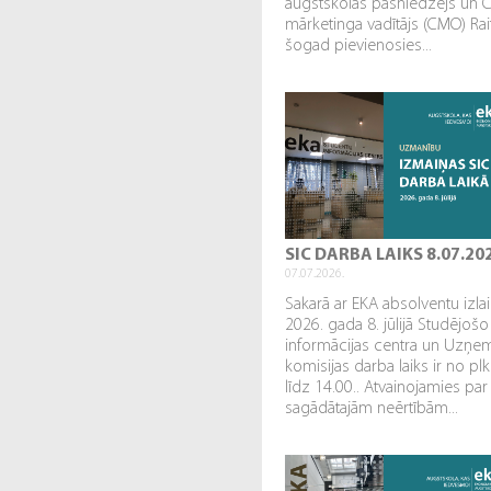
augstskolas pasniedzējs un 
mārketinga vadītājs (CMO) Rai
šogad pievienosies...
SIC DARBA LAIKS 8.07.20
07.07.2026.
Sakarā ar EKA absolventu izl
2026. gada 8. jūlijā Studējošo
informācijas centra un Uzņe
komisijas darba laiks ir no plk
līdz 14.00.. Atvainojamies par
sagādātajām neērtībām...