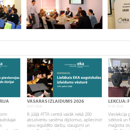
RIJA
VASARAS IZLAIDUMS 2026
LEKCIJA:
29.07.2026.
07.07.2026.
sform
8. jūlijā ATTA centrā vairāk nekā 200
Vieslekcija 
utiskajai
absolventu saņēma diplomus, apliecinot
sektorā un 
as
savu ieguldīto darbu, izaugsmi un
maģistra s