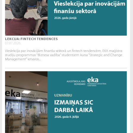
LEKCIJA: FINTECH TENDENCES
07.07.2026.
Vieslekcija par inovācijām finanšu sektorā un fintech tendencēm. EKA maģistra
studiju programmas “Biznesa vadība” studentiem kursa “Strategic and Change
Management” ietvaros...