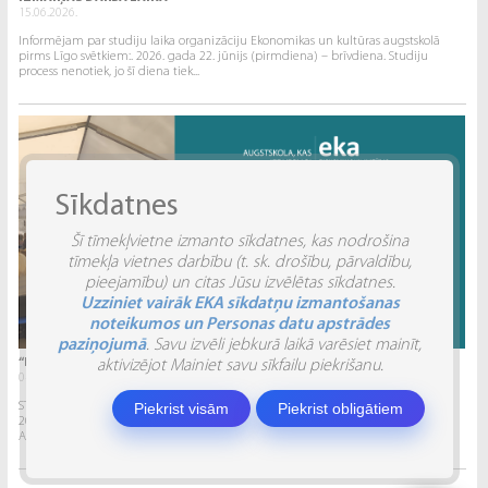
15.06.2026.
Informējam par studiju laika organizāciju Ekonomikas un kultūras augstskolā
pirms Līgo svētkiem:. 2026. gada 22. jūnijs (pirmdiena) – brīvdiena. Studiju
process nenotiek, jo šī diena tiek...
Sīkdatnes
Šī tīmekļvietne izmanto sīkdatnes, kas nodrošina
tīmekļa vietnes darbību (t. sk. drošību, pārvaldību,
pieejamību) un citas Jūsu izvēlētas sīkdatnes.
Uzziniet vairāk EKA sīkdatņu izmantošanas
noteikumos un Personas datu apstrādes
paziņojumā
. Savu izvēli jebkurā laikā varēsiet mainīt,
“INVENTIO 2026” ATSKATS
aktivizējot Mainiet savu sīkfailu piekrišanu.
04.06.2026.
Piekrist visām
Piekrist obligātiem
STUDĒJOŠO STARPTAUTISKĀ ZINĀTNISKI PRAKTISKĀ KONFERENCE “INVENTIO 2026”.
2026. gada 29. un 30. maijā Ekonomikas un kultūras augstskola sadarbībā ar
Alberta Koledžu organizēja Studējošo...