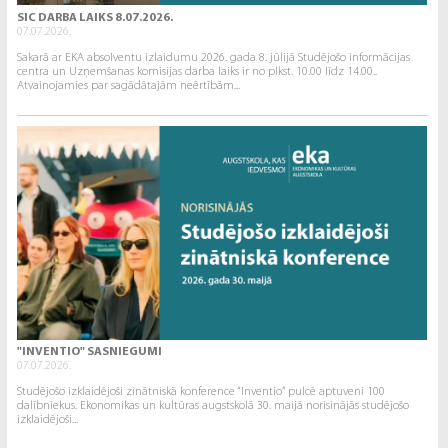
SIC DARBA LAIKS 8.07.2026.
07.07.2026.
Sakarā ar EKA absolventu izlaidumu 2026. gada 8. jūlijā Studējošo informācijas
centra un Uzņemšanas komisijas darba laiks ir no plkst. 10.00 līdz 14.00..
Atvainojamies par sagādātajām neērtībām...
"INVENTIO" SASNIEGUMI
07.07.2026.
Studējošo izklaidējoši zinātniskā konference “Inventio” pulcē aptuveni 100
dalībniekus. Ekonomikas un kultūras augstskolā 30. maijā norisinājās studējošo
izklaidējoši...