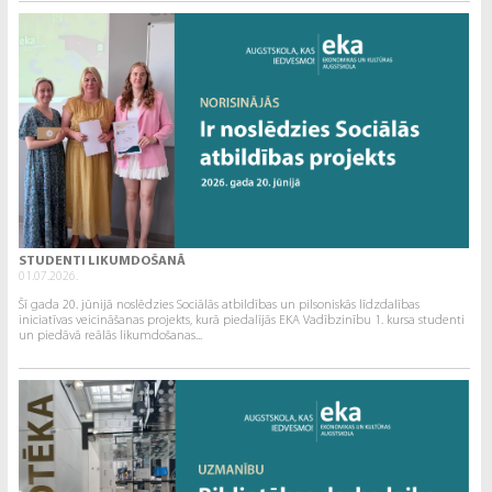
STUDENTI LIKUMDOŠANĀ
01.07.2026.
Šī gada 20. jūnijā noslēdzies Sociālās atbildības un pilsoniskās līdzdalības
iniciatīvas veicināšanas projekts, kurā piedalījās EKA Vadībzinību 1. kursa studenti
un piedāvā reālās likumdošanas...