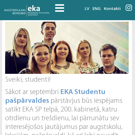
LV
ENG
Kontakti
Sveiki, studenti!
Sākot ar septembri
EKA Studentu
pašpārvaldes
pārstāvjus būs iespējams
satikt EKA SP telpā, 200. kabinetā, katru
otrdienu un trešdienu, lai pārrunātu sev
interesējošos jautājumus par augstskolu,