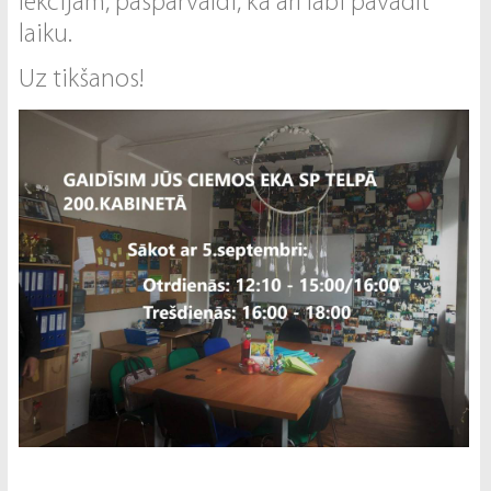
lekcijām, pašpārvaldi, kā arī labi pavadīt
laiku.
Uz tikšanos!