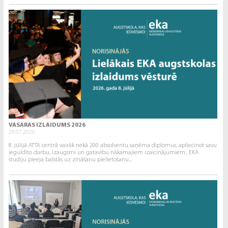
VASARAS IZLAIDUMS 2026
29.07.2026.
8. jūlijā ATTA centrā vairāk nekā 200 absolventu saņēma diplomus, apliecinot savu
ieguldīto darbu, izaugsmi un gatavību nākamajiem izaicinājumiem.. EKA
studiju pieeja balstās uz zināšanu pielietošanu...