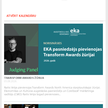
ATVĒRT KALENDĀRU
TRANSFORM AWARDS ŽŪRIJA
05.08.2026.
Raitis Velps pievienojas Transform Awards North America starptautiskajai žūrijai.
Ekonomikas un Kultūras augstskolas pasniedzējs un Corebook° mārketinga
vadītājs (CMO) Raitis Velps šogad pievienosies...