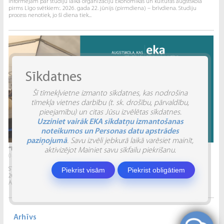
Informējam par studiju laika organizāciju Ekonomikas un kultūras augstskolā
pirms Līgo svētkiem:. 2026. gada 22. jūnijs (pirmdiena) – brīvdiena. Studiju
process nenotiek, jo šī diena tiek...
Sīkdatnes
Šī tīmekļvietne izmanto sīkdatnes, kas nodrošina
tīmekļa vietnes darbību (t. sk. drošību, pārvaldību,
pieejamību) un citas Jūsu izvēlētas sīkdatnes.
Uzziniet vairāk EKA sīkdatņu izmantošanas
noteikumos un Personas datu apstrādes
paziņojumā
. Savu izvēli jebkurā laikā varēsiet mainīt,
“INVENTIO 2026” ATSKATS
aktivizējot Mainiet savu sīkfailu piekrišanu.
04.06.2026.
Piekrist visām
Piekrist obligātiem
STUDĒJOŠO STARPTAUTISKĀ ZINĀTNISKI PRAKTISKĀ KONFERENCE “INVENTIO 2026”.
2026. gada 29. un 30. maijā Ekonomikas un kultūras augstskola sadarbībā ar
Alberta Koledžu organizēja Studējošo...
Arhīvs