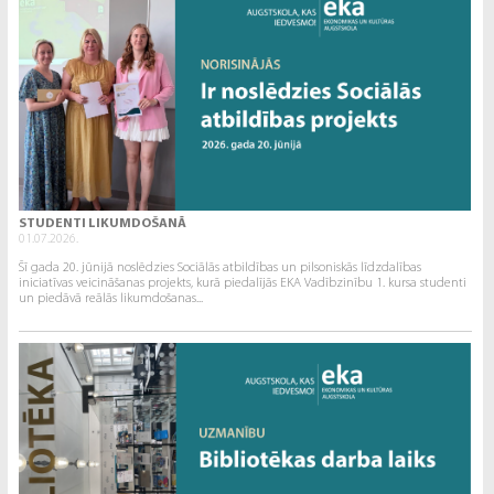
STUDENTI LIKUMDOŠANĀ
01.07.2026.
Šī gada 20. jūnijā noslēdzies Sociālās atbildības un pilsoniskās līdzdalības
iniciatīvas veicināšanas projekts, kurā piedalījās EKA Vadībzinību 1. kursa studenti
un piedāvā reālās likumdošanas...