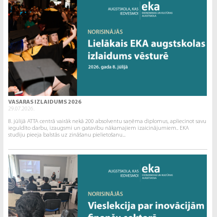
VASARAS IZLAIDUMS 2026
29.07.2026.
8. jūlijā ATTA centrā vairāk nekā 200 absolventu saņēma diplomus, apliecinot savu
ieguldīto darbu, izaugsmi un gatavību nākamajiem izaicinājumiem.. EKA
studiju pieeja balstās uz zināšanu pielietošanu...