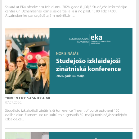
Sakarā ar EKA absolventu izlaidumu 2026. gada 8. jūlijā Studējošo informācijas
centra un Uzņemšanas komisijas darba laiks ir no plkst. 10.00 līdz 14.00..
Atvainojamies par sagādātajām neērtībām...
"INVENTIO" SASNIEGUMI
07.07.2026.
Studējošo izklaidējoši zinātniskā konference “Inventio” pulcē aptuveni 100
dalībniekus. Ekonomikas un kultūras augstskolā 30. maijā norisinājās studējošo
izklaidējoši...