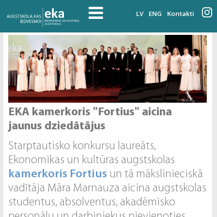
LV
ENG
Kontakti
EKA kamerkoris "Fortius" aicina
jaunus dziedātājus
Starptautisko konkursu laureāts,
Ekonomikas un kultūras augstskolas
kamerkoris Fortius
un tā mākslinieciskā
vadītāja Māra Marnauza aicina augstskolas
studentus, absolventus, akadēmisko
personālu un darbiniekus pievienoties