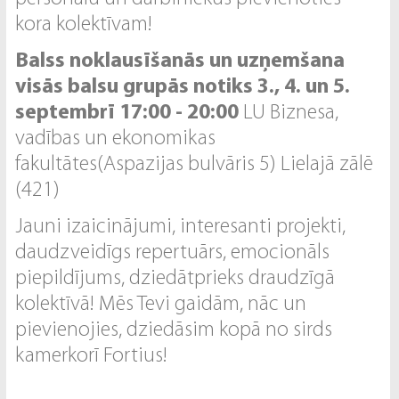
kora kolektīvam!
Balss noklausīšanās un uzņemšana
visās balsu grupās notiks 3., 4. un 5.
septembrī 17:00 - 20:00
LU Biznesa,
vadības un ekonomikas
fakultātes(Aspazijas bulvāris 5) Lielajā zālē
(421)
Jauni izaicinājumi, interesanti projekti,
daudzveidīgs repertuārs, emocionāls
piepildījums, dziedātprieks draudzīgā
kolektīvā! Mēs Tevi gaidām, nāc un
pievienojies, dziedāsim kopā no sirds
kamerkorī Fortius!