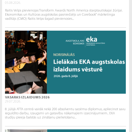
05.08.2026.
Raitis Velps pievienojas Transform Awards North America starptautiskajai žūrijai.
Ekonomikas un Kultūras augstskolas pasniedzējs un Corebook° mārketinga
vadītājs (CMO) Raitis Velps šogad pievienosies...
VASARAS IZLAIDUMS 2026
29.07.2026.
8. jūlijā ATTA centrā vairāk nekā 200 absolventu saņēma diplomus, apliecinot savu
ieguldīto darbu, izaugsmi un gatavību nākamajiem izaicinājumiem.. EKA
studiju pieeja balstās uz zināšanu pielietošanu...