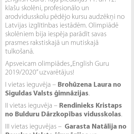
klašu skolēni, profesionālo un
arodvidusskolu pēdējo kursu audzēkņi no
Latvijas izglītīnbas iestādēm. Olimpiādē
skolēniem bija iespēja parādīt savas
prasmes rakstiskajā un mutiskajā
tulkošanā.
Apsveicam olimpiādes „English Guru
2019/2020” uzvarētājus!
I vietas ieguvēja –
Brohūzena Laura no
Siguldas Valsts ģimnāzijas
.
II vietas ieguvēja –
Rendinieks Kristaps
no Bulduru Dārzkopības vidusskolas
.
III vietas ieguvējas –
Garasta Natālija no