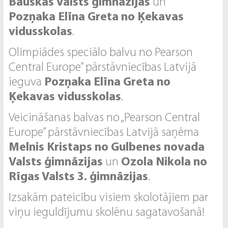
Bauskas Valsts ģimnāzijas
un
Pozņaka Elīna Greta no Ķekavas
vidusskolas
.
Olimpiādes speciālo balvu no Pearson
Central Europe” pārstāvniecības Latvijā
ieguva
Pozņaka Elīna Greta no
Ķekavas vidusskolas
.
Veicināšanas balvas no „Pearson Central
Europe” pārstāvniecības Latvijā saņēma
Melnis Kristaps no Gulbenes novada
Valsts ģimnāzijas
un
Ozola Nikola no
Rīgas Valsts 3. ģimnāzijas
.
Izsakām pateicību visiem skolotājiem par
viņu ieguldījumu skolēnu sagatavošanā!