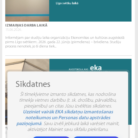
IZMAIŅAS DARBA LAIKĀ
15.06.2026.
Informējam par studiju laika organizāciju Ekonomikas un kultūras augstskolā
pirms Līgo svētkiem:. 2026. gada 22. jūnijs (pirmdiena) – brīvdiena. Studiju
process nenotiek, jo šī diena tiek...
Sīkdatnes
Šī tīmekļvietne izmanto sīkdatnes, kas nodrošina
tīmekļa vietnes darbību (t. sk. drošību, pārvaldību,
pieejamību) un citas Jūsu izvēlētas sīkdatnes.
Uzziniet vairāk EKA sīkdatņu izmantošanas
noteikumos un Personas datu apstrādes
paziņojumā
. Savu izvēli jebkurā laikā varēsiet mainīt,
“INVENTIO 2026” ATSKATS
aktivizējot Mainiet savu sīkfailu piekrišanu.
04.06.2026.