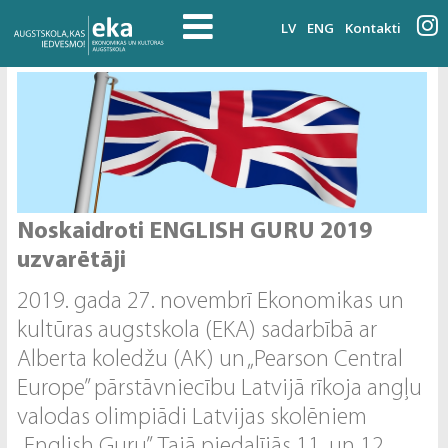
LV
ENG
Kontakti
Noskaidroti ENGLISH GURU 2019
uzvarētāji
2019. gada 27. novembrī Ekonomikas un
kultūras augstskola (EKA) sadarbībā ar
Alberta koledžu (AK) un „Pearson Central
Europe” pārstāvniecību Latvijā rīkoja angļu
valodas olimpiādi Latvijas skolēniem
„English Guru”. Tajā piedalījās 11. un 12.