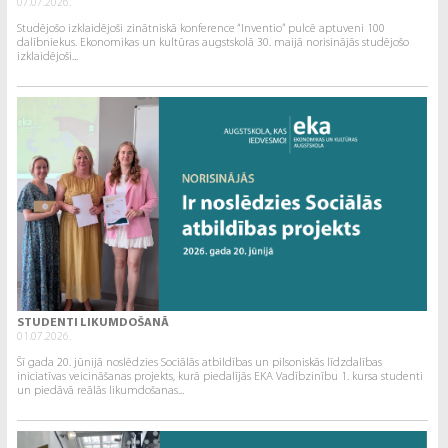
07.07.2026.
Studējošo izklaidējoši zinātniskā konference “Inventio” pulcē aptuveni 100
dalībniekus. Ekonomikas un kultūras augstskolā 30. maijā norisinājās studējošo
izklaidējoši...
STUDENTI LIKUMDOŠANĀ
01.07.2026.
Šī gada 20. jūnijā noslēdzies Sociālās atbildības un pilsoniskās līdzdalības
iniciatīvas veicināšanas projekts, kurā piedalījās EKA Vadībzinību 1. kursa studenti
un piedāvā reālās likumdošanas...