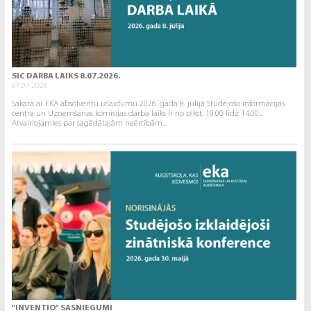
SIC DARBA LAIKS 8.07.2026.
07.07.2026.
Sakarā ar EKA absolventu izlaidumu 2026. gada 8. jūlijā Studējošo informācijas
centra un Uzņemšanas komisijas darba laiks ir no plkst. 10.00 līdz 14.00..
Atvainojamies par sagādātajām neērtībām...
"INVENTIO" SASNIEGUMI