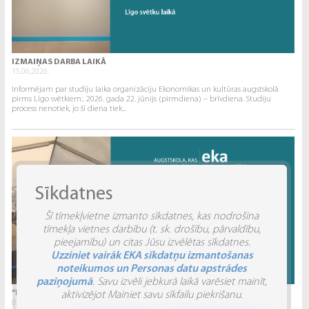
IZMAIŅAS DARBA LAIKĀ
15.06.2026.
Informējam par studiju laika organizāciju Ekonomikas un kultūras augstskolā
pirms Līgo svētkiem:. 2026. gada 22. jūnijs (pirmdiena) – brīvdiena. Studiju
process nenotiek, jo šī diena tiek...
Sīkdatnes
Šī tīmekļvietne izmanto sīkdatnes, kas nodrošina
tīmekļa vietnes darbību (t. sk. drošību, pārvaldību,
pieejamību) un citas Jūsu izvēlētas sīkdatnes.
Uzziniet vairāk EKA sīkdatņu izmantošanas
noteikumos un Personas datu apstrādes
paziņojumā
. Savu izvēli jebkurā laikā varēsiet mainīt,
“INVENTIO 2026” ATSKATS
aktivizējot Mainiet savu sīkfailu piekrišanu.
04.06.2026.