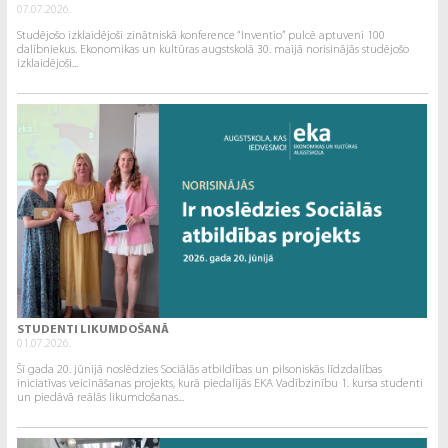
07.07.2026.
Studējošo izklaidējoši zinātniskā konference “Inventio” pulcē aptuveni 100
dalībniekus. Ekonomikas un kultūras augstskolā 30. maijā norisinājās studējošo
izklaidējoši...
STUDENTI LIKUMDOŠANĀ
01.07.2026.
Šī gada 20. jūnijā noslēdzies Sociālās atbildības un pilsoniskās līdzdalības
iniciatīvas veicināšanas projekts, kurā piedalījās EKA Vadībzinību 1. kursa studenti
un piedāvā reālās likumdošanas...