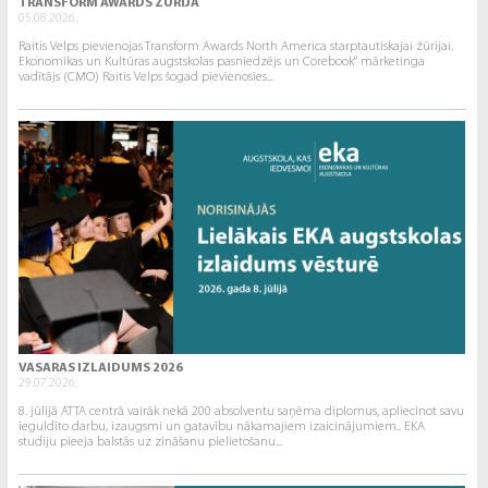
TRANSFORM AWARDS ŽŪRIJA
05.08.2026.
Raitis Velps pievienojas Transform Awards North America starptautiskajai žūrijai.
Ekonomikas un Kultūras augstskolas pasniedzējs un Corebook° mārketinga
vadītājs (CMO) Raitis Velps šogad pievienosies...
VASARAS IZLAIDUMS 2026
29.07.2026.
8. jūlijā ATTA centrā vairāk nekā 200 absolventu saņēma diplomus, apliecinot savu
ieguldīto darbu, izaugsmi un gatavību nākamajiem izaicinājumiem.. EKA
studiju pieeja balstās uz zināšanu pielietošanu...