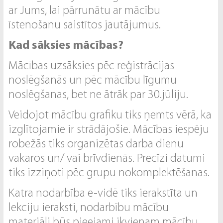
ar Jums, lai pārrunātu ar mācību
īstenošanu saistītos jautājumus.
Kad sāksies mācības?
Mācības uzsāksies pēc reģistrācijas
noslēgšanās un pēc mācību līgumu
noslēgšanas, bet ne ātrāk par 30.jūliju.
Veidojot mācību grafiku tiks ņemts vērā, ka
izglītojamie ir strādājošie. Mācības iespēju
robežās tiks organizētas darba dienu
vakaros un/ vai brīvdienās. Precīzi datumi
tiks izziņoti pēc grupu nokomplektēšanas.
Katra nodarbība e-vidē tiks ierakstīta un
lekciju ieraksti, nodarbību mācību
materiāli būs pieejami ikvienam mācību