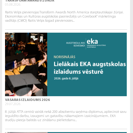
TRANSFORM AWARDS ŽŪRIJA
05.08.2026.
Raitis Velps pievienojas Transform Awards North America starptautiskajai žūrijai.
Ekonomikas un Kultūras augstskolas pasniedzējs un Corebook° mārketinga
vadītājs (CMO) Raitis Velps šogad pievienosies...
VASARAS IZLAIDUMS 2026
29.07.2026.
8. jūlijā ATTA centrā vairāk nekā 200 absolventu saņēma diplomus, apliecinot savu
ieguldīto darbu, izaugsmi un gatavību nākamajiem izaicinājumiem.. EKA
studiju pieeja balstās uz zināšanu pielietošanu...