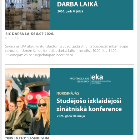
SIC DARBA LAIKS 8.07.2026.
07.07.2026.
Sakarā ar EKA absolventu izlaidumu 2026. gada 8. jūlijā Studējošo informācijas
centra un Uzņemšanas komisijas darba laiks ir no plkst. 10.00 līdz 14.00..
Atvainojamies par sagādātajām neērtībām...
"INVENTIO" SASNIEGUMI