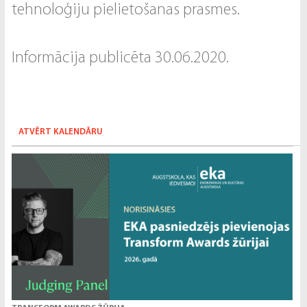
tehnoloģiju pielietošanas prasmes.
Informācija publicēta 30.06.2020.
ATVĒRT KALENDĀRU