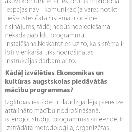
aktīvi komunicēt ar lektoru. Ja mikrofona
iespējas nav - komunikācija varēs notikt
tiešsaistes čatā.Sistēma ir on-line
risinājums, tādēļ nebūs nepieciešama
nekāda papildu programmu
instalēšana.Neskatoties uz to, ka sistēma ir
ļoti vienkārša, tiks nodrošinātas
instrukcijas darbam ar to.
Kādēļ izvēlēties Ekonomikas un
kultūras augstskolas piedāvātās
mācību programmas?
Izglītības iestādei ir daudzgadēja pieredze
attālināto mācību nodrošināšanā,
īstenojot studiju programmas arī e-vidē. Ir
izstrādāta metodoloģija, organizētas