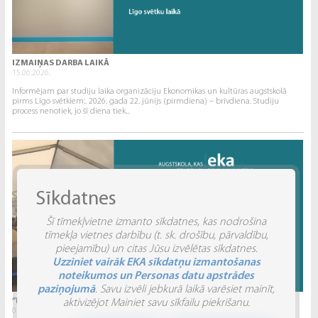
IZMAIŅAS DARBA LAIKĀ
15.06.2026.
Informējam par studiju laika organizāciju Ekonomikas un kultūras augstskolā
pirms Līgo svētkiem:. 2026. gada 22. jūnijs (pirmdiena) – brīvdiena. Studiju
process nenotiek, jo šī diena tiek...
Sīkdatnes
Šī tīmekļvietne izmanto sīkdatnes, kas nodrošina
tīmekļa vietnes darbību (t. sk. drošību, pārvaldību,
pieejamību) un citas Jūsu izvēlētas sīkdatnes.
Uzziniet vairāk EKA sīkdatņu izmantošanas
noteikumos un Personas datu apstrādes
paziņojumā
. Savu izvēli jebkurā laikā varēsiet mainīt,
“INVENTIO 2026” ATSKATS
aktivizējot Mainiet savu sīkfailu piekrišanu.
04.06.2026.