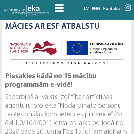
LV
ENG
Kontakti
MĀCIES AR ESF ATBALSTU
Piesakies kādā no 15 mācību
programmām e-vidē!
Sadarbībā ar Valsts izglītības attīstības
aģentūru projekta “Nodarbināto personu
profesionālās kompetences pilnveide” (Nr.
8.4.1.0/16/I/001) ietvaros laika periodā no
2020.gada 30.jūnija līdz 15.jūlijam aicinām