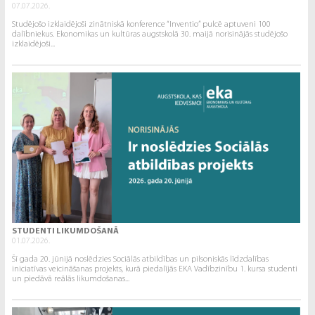
07.07.2026.
Studējošo izklaidējoši zinātniskā konference “Inventio” pulcē aptuveni 100
dalībniekus. Ekonomikas un kultūras augstskolā 30. maijā norisinājās studējošo
izklaidējoši...
STUDENTI LIKUMDOŠANĀ
01.07.2026.
Šī gada 20. jūnijā noslēdzies Sociālās atbildības un pilsoniskās līdzdalības
iniciatīvas veicināšanas projekts, kurā piedalījās EKA Vadībzinību 1. kursa studenti
un piedāvā reālās likumdošanas...