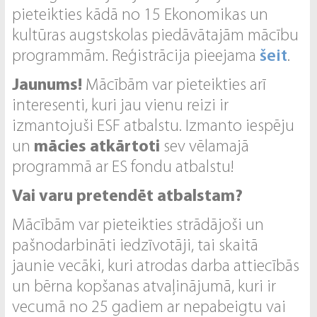
pieteikties kādā no 15 Ekonomikas un
kultūras augstskolas piedāvātajām mācību
programmām. Reģistrācija pieejama
šeit
.
Jaunums!
Mācībām var pieteikties arī
interesenti, kuri jau vienu reizi ir
izmantojuši ESF atbalstu. Izmanto iespēju
un
mācies atkārtoti
sev vēlamajā
programmā ar ES fondu atbalstu!
Vai varu pretendēt atbalstam?
Mācībām var pieteikties strādājoši un
pašnodarbināti iedzīvotāji, tai skaitā
jaunie vecāki, kuri atrodas darba attiecībās
un bērna kopšanas atvaļinājumā, kuri ir
vecumā no 25 gadiem ar nepabeigtu vai