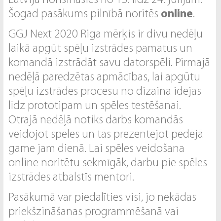
Latvijā norisināsies no 13. līdz 24. jūlijam.
Šogad pasākums pilnībā noritēs
online
.
GGJ Next 2020 Riga mērķis ir divu nedēļu
laikā apgūt spēļu izstrādes pamatus un
komandā izstrādāt savu datorspēli. Pirmajā
nedēļā paredzētas apmācības, lai apgūtu
spēļu izstrādes procesu no dizaina idejas
līdz prototipam un spēles testēšanai.
Otrajā nedēļā notiks darbs komandās
veidojot spēles un tās prezentējot pēdējā
game jam dienā. Lai spēles veidošana
online noritētu sekmīgāk, darbu pie spēles
izstrādes atbalstīs mentori.
Pasākumā var piedalīties visi, jo nekādas
priekšzināšanas programmēšanā vai