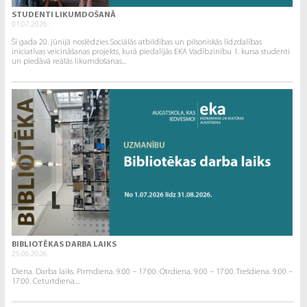
STUDENTI LIKUMDOŠANĀ
01.07.2026.
Šī gada 20. jūnijā noslēdzies Sociālās atbildības un pilsoniskās līdzdalības
iniciatīvas veicināšanas projekts, kurā piedalījās EKA Vadībzinību 1. kursa studenti
un piedāvā reālās likumdošanas...
BIBLIOTĒKAS DARBA LAIKS
25.06.2026.
Diena. Darba laiks. Pirmdiena. 9:00 – 17:00. Otrdiena. 9:00 – 17:00. Trešdiena. 9:00 –
17:00. Ceturtdiena....