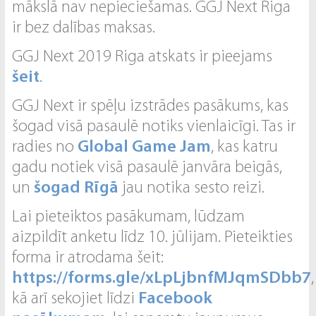
mākslā nav nepieciešamas. GGJ Next Riga
ir bez dalības maksas.
GGJ Next 2019 Riga atskats ir pieejams
šeit
.
GGJ Next ir spēļu izstrādes pasākums, kas
šogad visā pasaulē notiks vienlaicīgi. Tas ir
radies no
Global Game Jam
, kas katru
gadu notiek visā pasaulē janvāra beigās,
un
šogad Rīgā
jau notika sesto reizi.
Lai pieteiktos pasākumam, lūdzam
aizpildīt anketu līdz 10. jūlijam. Pieteikties
forma ir atrodama šeit:
https://forms.gle/xLpLjbnfMJqmSDbb7
,
kā arī sekojiet līdzi
Facebook