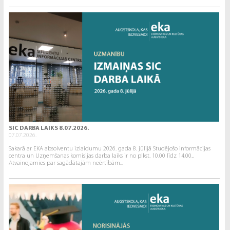
SIC DARBA LAIKS 8.07.2026.
07.07.2026.
Sakarā ar EKA absolventu izlaidumu 2026. gada 8. jūlijā Studējošo informācijas
centra un Uzņemšanas komisijas darba laiks ir no plkst. 10.00 līdz 14.00..
Atvainojamies par sagādātajām neērtībām...