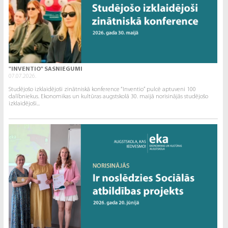
"INVENTIO" SASNIEGUMI
07.07.2026.
Studējošo izklaidējoši zinātniskā konference “Inventio” pulcē aptuveni 100
dalībniekus. Ekonomikas un kultūras augstskolā 30. maijā norisinājās studējošo
izklaidējoši...