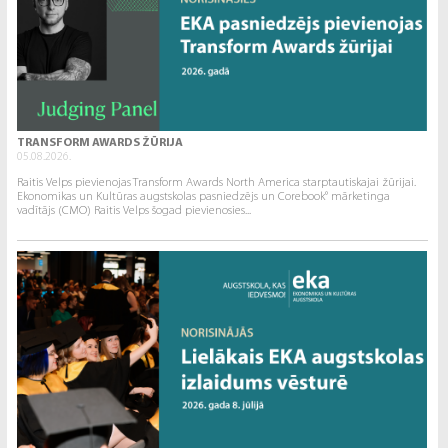
TRANSFORM AWARDS ŽŪRIJA
05.08.2026.
Raitis Velps pievienojas Transform Awards North America starptautiskajai žūrijai.
Ekonomikas un Kultūras augstskolas pasniedzējs un Corebook° mārketinga
vadītājs (CMO) Raitis Velps šogad pievienosies...