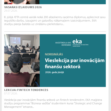
VASARAS IZLAIDUMS 2026
29.07.2026.
8. jūlijā ATTA centrā vairāk nekā 200 absolventu saņēma diplomus, apliecinot savu
ieguldīto darbu, izaugsmi un gatavību nākamajiem izaicinājumiem.. EKA
studiju pieeja balstās uz zināšanu pielietošanu...
LEKCIJA: FINTECH TENDENCES
07.07.2026.
Vieslekcija par inovācijām finanšu sektorā un fintech tendencēm. EKA maģistra
studiju programmas “Biznesa vadība” studentiem kursa “Strategic and Change
Management” ietvaros...