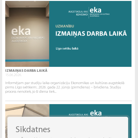
IZMAIŅAS DARBA LAIKĀ
15.06.2026.
Informējam par studiju laika organizāciju Ekonomikas un kultūras augstskolā
pirms Līgo svētkiem:. 2026. gada 22. jūnijs (pirmdiena) – brīvdiena. Studiju
process nenotiek, jo šī diena tiek...
Sīkdatnes