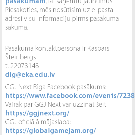
pasākumam
, lai saņemtu jaunumus.
Piesakoties, mēs nosūtīsim uz e-pasta
adresi visu informāciju pirms pasākuma
sākuma.
Pasākuma kontaktpersona ir Kaspars
Šteinbergs
t. 22073143
dig@eka.edu.lv
GGJ Next Riga Facebook pasākums:
https://www.facebook.com/events/723
Vairāk par GGJ Next var uzzināt šeit:
https://ggjnext.org/
GGJ oficiālā mājaslapa:
https://globalgamejam.org/