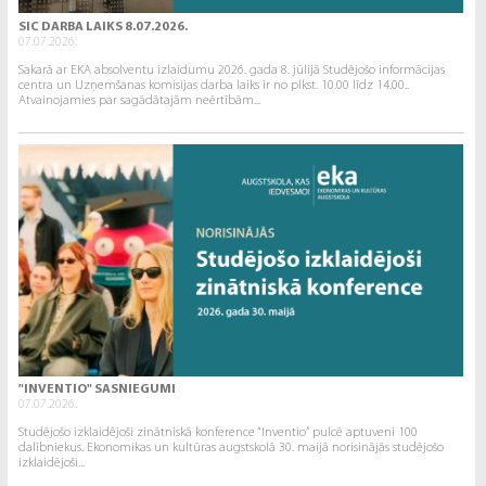
SIC DARBA LAIKS 8.07.2026.
07.07.2026.
Sakarā ar EKA absolventu izlaidumu 2026. gada 8. jūlijā Studējošo informācijas
centra un Uzņemšanas komisijas darba laiks ir no plkst. 10.00 līdz 14.00..
Atvainojamies par sagādātajām neērtībām...
"INVENTIO" SASNIEGUMI
07.07.2026.
Studējošo izklaidējoši zinātniskā konference “Inventio” pulcē aptuveni 100
dalībniekus. Ekonomikas un kultūras augstskolā 30. maijā norisinājās studējošo
izklaidējoši...