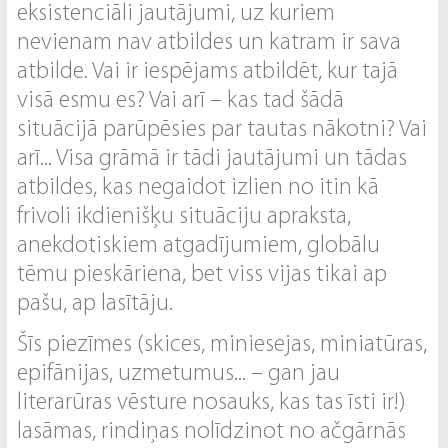
eksistenciāli jautājumi, uz kuriem
nevienam nav atbildes un katram ir sava
atbilde. Vai ir iespējams atbildēt, kur tajā
visā esmu es? Vai arī – kas tad šādā
situācijā parūpēsies par tautas nākotni? Vai
arī... Visa grāmā ir tādi jautājumi un tādas
atbildes, kas negaidot izlien no itin kā
frivoli ikdienišķu situāciju apraksta,
anekdotiskiem atgadījumiem, globālu
tēmu pieskāriena, bet viss vijas tikai ap
pašu, ap lasītāju.
Šīs piezīmes (skices, miniesejas, miniatūras,
epifānijas, uzmetumus... – gan jau
literarūras vēsture nosauks, kas tas īsti ir!)
lasāmas, rindiņas nolīdzinot no ačgārnās