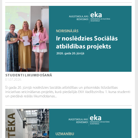
STUDENTI LIKUMDOŠANĀ
01.07.2026.
Šī gada 20. jūnijā noslēdzies Sociālās atbildības un pilsoniskās līdzdalības
iniciatīvas veicināšanas projekts, kurā piedalījās EKA Vadībzinību 1. kursa studenti
un piedāvā reālās likumdošanas...