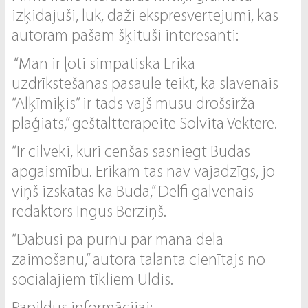
izķidājuši, lūk, daži ekspresvērtējumi, kas
autoram pašam šķituši interesanti:
“Man ir ļoti simpātiska Ērika
uzdrīkstēšanās pasaule teikt, ka slavenais
“Alķīmiķis” ir tāds vājš mūsu drošsirža
plaģiāts,” geštaltterapeite Solvita Vektere.
“Ir cilvēki, kuri cenšas sasniegt Budas
apgaismību. Ērikam tas nav vajadzīgs, jo
viņš izskatās kā Buda,” Delfi galvenais
redaktors Ingus Bērziņš.
“Dabūsi pa purnu par mana dēla
zaimošanu,” autora talanta cienītājs no
sociālajiem tīkliem Uldis.