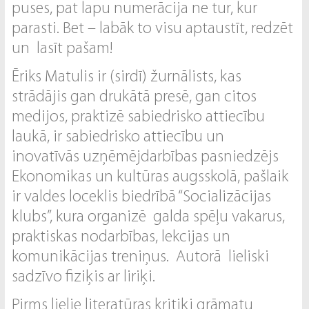
puses, pat lapu numerācija ne tur, kur
parasti. Bet – labāk to visu aptaustīt, redzēt
un lasīt pašam!
Ēriks Matulis ir (sirdī) žurnālists, kas
strādājis gan drukātā presē, gan citos
medijos, praktizē sabiedrisko attiecību
laukā, ir sabiedrisko attiecību un
inovatīvās uzņēmējdarbības pasniedzējs
Ekonomikas un kultūras augsskolā, pašlaik
ir valdes loceklis biedrībā “Socializācijas
klubs”, kura organizē galda spēļu vakarus,
praktiskas nodarbības, lekcijas un
komunikācijas treniņus. Autorā lieliski
sadzīvo fiziķis ar liriķi.
Pirms lielie literatūras kritiķi grāmatu