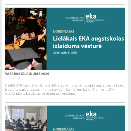
VASARAS IZLAIDUMS 2026
29.07.2026.
8. jūlijā ATTA centrā vairāk nekā 200 absolventu saņēma diplomus, apliecinot savu
ieguldīto darbu, izaugsmi un gatavību nākamajiem izaicinājumiem.. EKA
studiju pieeja balstās uz zināšanu pielietošanu...