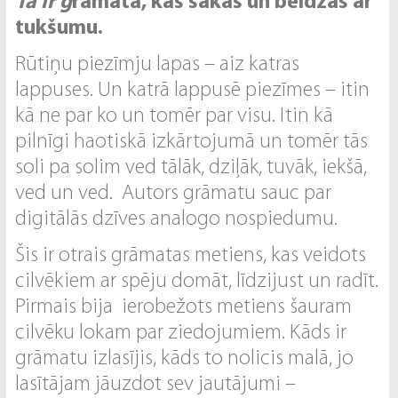
Tā ir g
rāmata, kas sākas un beidzas ar
tukšumu.
Rūtiņu piezīmju lapas – aiz katras
lappuses. Un katrā lappusē piezīmes – itin
kā ne par ko un tomēr par visu. Itin kā
pilnīgi haotiskā izkārtojumā un tomēr tās
soli pa solim ved tālāk, dziļāk, tuvāk, iekšā,
ved un ved. Autors grāmatu sauc par
digitālās dzīves analogo nospiedumu.
Šis ir otrais grāmatas metiens, kas veidots
cilvēkiem ar spēju domāt, līdzijust un radīt.
Pirmais bija ierobežots metiens šauram
cilvēku lokam par ziedojumiem. Kāds ir
grāmatu izlasījis, kāds to nolicis malā, jo
lasītājam jāuzdot sev jautājumi –