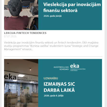
LEKCIJA: FINTECH TENDENCES
07.07.2026.
Vieslekcija par inovācijām finanšu sektorā un fintech tendencēm. EKA maģistra
studiju programmas “Biznesa vadība” studentiem kursa “Strategic and Change
Management” ietvaros...