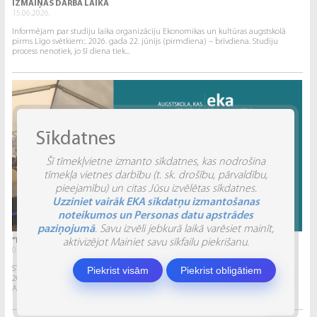
IZMAIŅAS DARBA LAIKĀ
15.06.2026.
Informējam par studiju laika organizāciju Ekonomikas un kultūras augstskolā
pirms Līgo svētkiem:. 2026. gada 22. jūnijs (pirmdiena) – brīvdiena. Studiju
process nenotiek, jo šī diena tiek...
Sīkdatnes
Šī tīmekļvietne izmanto sīkdatnes, kas nodrošina
tīmekļa vietnes darbību (t. sk. drošību, pārvaldību,
pieejamību) un citas Jūsu izvēlētas sīkdatnes.
Uzziniet vairāk EKA sīkdatņu izmantošanas
noteikumos un Personas datu apstrādes
paziņojumā
. Savu izvēli jebkurā laikā varēsiet mainīt,
“INVENTIO 2026” ATSKATS
aktivizējot Mainiet savu sīkfailu piekrišanu.
04.06.2026.
Piekrist visām
Piekrist obligātiem
STUDĒJOŠO STARPTAUTISKĀ ZINĀTNISKI PRAKTISKĀ KONFERENCE “INVENTIO 2026”.
2026. gada 29. un 30. maijā Ekonomikas un kultūras augstskola sadarbībā ar
Alberta Koledžu organizēja Studējošo...