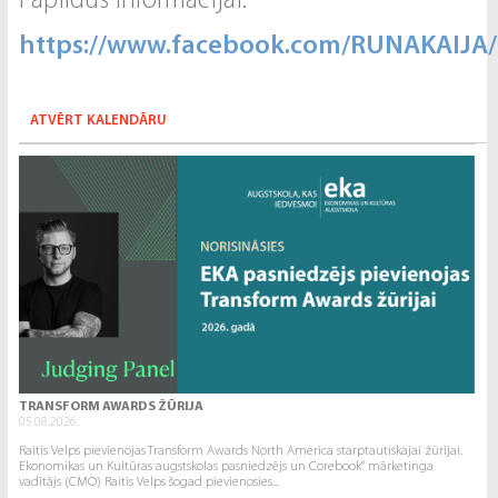
Papildus informācijai:
https://www.facebook.com/RUNAKAIJA/
ATVĒRT KALENDĀRU
TRANSFORM AWARDS ŽŪRIJA
05.08.2026.
Raitis Velps pievienojas Transform Awards North America starptautiskajai žūrijai.
Ekonomikas un Kultūras augstskolas pasniedzējs un Corebook° mārketinga
vadītājs (CMO) Raitis Velps šogad pievienosies...