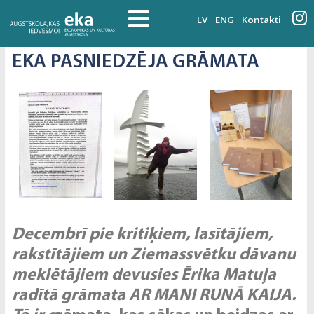
LV
ENG
Kontakti
EKA PASNIEDZĒJA GRĀMATA
Decembrī pie kritiķiem, lasītājiem,
rakstītājiem un Ziemassvētku dāvanu
meklētājiem devusies Ērika Matuļa
radītā grāmata AR MANI RUNĀ KAIJA.